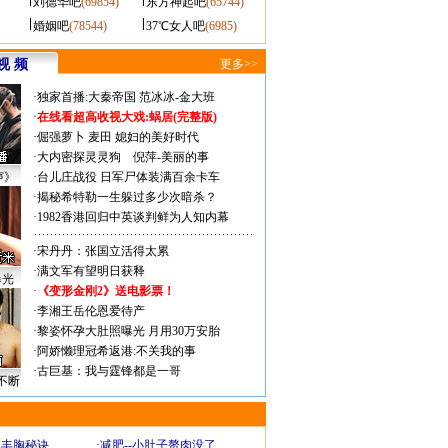
刘德华吧
(69854)
东方神起吧
(65744)
婚姻吧
(78544)
37℃女人吧
(6985)
视 频
更多>>
·
独家首播:大秦帝国
范冰冰-金大班
·
在线看超高收视大戏:
蜗居(完整版)
·
倔强萝卜
麦田
媳妇的美好时代
·
大内密探灵灵狗
倪萍-美丽的事
声》
·
台儿庄战役 日军尸体装满百余卡车
·
揭秘希特勒一生躲过多少次暗杀？
·
1982香港回归中英谈判鲜为人知内幕
·
宋丹丹：张国立活得太累
·
满文军有望明日获释
曝光
·
《变形金刚2》送电影票！
·
李湘王岳伦恩爱待产
·
黎姿怀孕大肚照曝光 月用30万安胎
·
阿娇懒理冠希返港:不关我的事
·
古巨基：我与霆锋都是一哥
不断
爆丰胸秘诀
·
减肥--小肚子赘肉没了