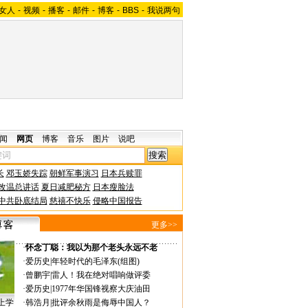
女人
-
视频
-
播客
-
邮件
-
博客
-
BBS
-
我说两句
闻
网页
博客
音乐
图片
说吧
长
邓玉娇失踪
朝鲜军事演习
日本兵赎罪
改温总讲话
夏日减肥秘方
日本瘦脸法
中共卧底结局
慈禧不快乐
侵略中国报告
更多>>
·
怀念丁聪：我以为那个老头永远不老
·
爱历史
|
年轻时代的毛泽东(组图)
·
曾鹏宇
|
雷人！我在绝对唱响做评委
·
爱历史
|
1977年华国锋视察大庆油田
上学
·
韩浩月
|
批评余秋雨是侮辱中国人？