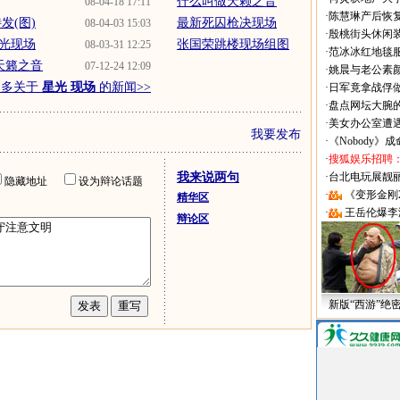
什么叫做天赖之音
08-04-18 17:11
·
陈慧琳产后恢复
发(图)
最新死囚枪决现场
08-04-03 15:03
·
殷桃街头休闲装
星光现场
张国荣跳楼现场组图
08-03-31 12:25
·
范冰冰红地毯
天籁之音
07-12-24 12:09
·
姚晨与老公素
更多关于
星光 现场
的新闻>>
·
日军竟拿战俘
·
盘点网坛大腕
·
美女办公室遭
我要发布
·
《Nobody》
·
搜狐娱乐招聘
我来说两句
·
台北电玩展靓丽Sh
隐藏地址
设为辩论话题
·
《变形金刚
精华区
·
王岳伦爆李
辩论区
新版“西游”绝