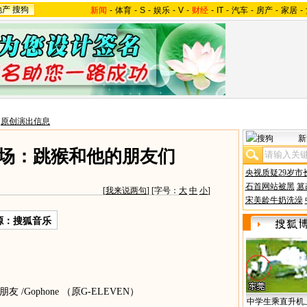
地产
搜狗
新闻
-
体育
-
S
-
娱乐
-
V
-
财经
-
IT
-
汽车
-
房产
-
家居
-
>
原创演出信息
新
现场：跳猴和他的朋友们
央视质疑29岁市
石首网站被黑
篡
[
我来说两句
] [字号：
大
中
小
]
宋美龄牛奶洗澡
源：搜狐音乐
们的朋友 /Gophone （原G-ELEVEN）
中学生乘直升机