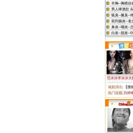
范冰冰李冰冰大
戏剧演出
|
【搜
热门连载
|
刘烨