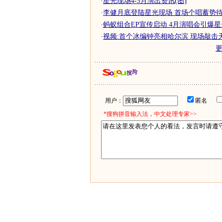
·
星光现场4-5月演出资讯(图)
·
李健月底登陆星光现场 首场个唱蓄势待
·
蚂蚁组合EP宣传启动 4月演唱会引爆
·
视频:首个冰编钟亮相哈尔滨 现场敲击
用户：
匿名
*搜狗拼音输入法，中文处理专家>>