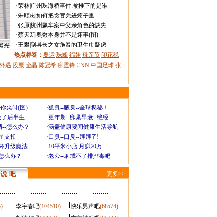
·
荣林
|
广州珠海桥事件:被推下的是谁
·
朱顺忠
|
如何把贪官关进笼子里
·
张原
|
杭州飙车案中父亲角色的缺失
·
蔡天新
|
奥数本身并不是坏事(图)
·
王攀
|
副县长之女施暴的卫生巾疑虑
曝光
热点标签：
奥运
珠峰
福娃
母亲节
印花税
外遇
股票
金晶
陈冠希
谢霆锋
CNN
中国足球
张
你尖叫(图)
·
狐臭--腋臭--全球揭秘！
毁了后半生
·
更年期--卵巢早衰--绝经
--怎么办？
·
涵盖健康要闻健康生活导航
明星支招
·
口臭--口臭--拜拜了!
罩杯升级魔法
·
10平米小店 月赚20万
-怎么办？
·
老公--烟戒不了排排毒吧
说 吧
更多>>
5)
李宇春吧
(104510)
快乐男声吧
(68574)