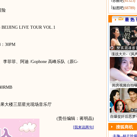
苏醒吧
(41523)
贴图吧
(68789)
的冒险
最 热 
EIJING LIVE TOUR VOL.1
 8：30PM
谍战大片-《风
郭好为、李菲菲、阿迪 /Gophone 高峰乐队（原G-
闺房视频自拍
预售40RMB
糖果大楼三层星光现场音乐厅
自爆捉奸后恶梦
(责任编辑：蒋明晶)
搜狐商机
[
我来说两句
]
·
丰胸--林志玲