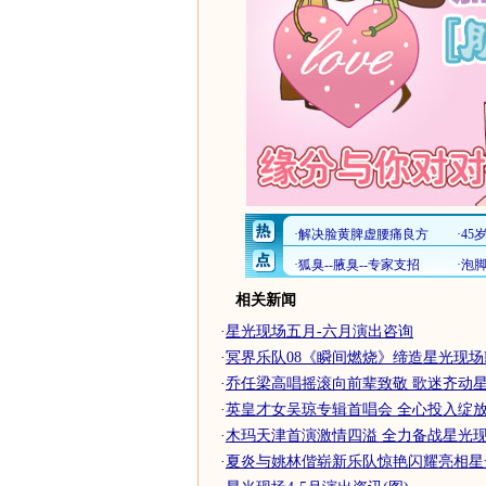
相关新闻
·
星光现场五月-六月演出咨询
·
冥界乐队08《瞬间燃烧》缔造星光现场
·
乔任梁高唱摇滚向前辈致敬 歌迷齐动
·
英皇才女吴琼专辑首唱会 全心投入绽放星
·
木玛天津首演激情四溢 全力备战星光现
·
夏炎与姚林偕崭新乐队惊艳闪耀亮相星