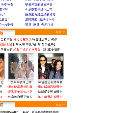
你尖叫(图)
·
吸引异性的秘密武器
3000
·
45岁以前停经不正常
不误！
·
解决脸黄脾虚腰痛良方
美展现！
·
泡脚减肥--瘦到你叫停！
起一片明镜
·
狐臭--腋臭--09新疗法
更多>>
对口相声集
杜拉拉升职记
张震讲故事
红楼梦
-精绝古城
世界名著
平凡的世界
货币战争2
毒杀毒专家
经典手机游游格斗集
福彩3D走势图
情史
李冰冰被爆已婚
揭秘生父离婚内幕
孕
·
揭刘晓庆离婚内幕
·
李幼斌新恋情曝光
婚
·
周迅王艳婆媳相见
·
陆毅爱女照首曝光
折
·
刘嘉玲自曝正造人
·
陈好新男友被曝光
 后
更多>>
喂猕猴桃(图)
·
独家：章子怡带妈妈看电影