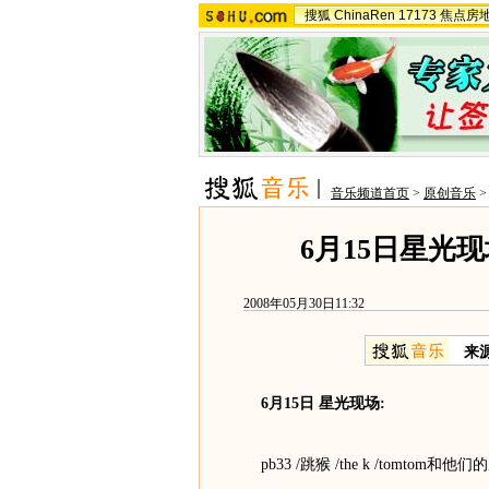
搜狐
ChinaRen
17173
焦点房
音乐频道首页
>
原创音乐
6月15日星光
2008年05月30日11:32
来
6月15日 星光现场:
pb33 /跳猴 /the k /tomtom和他