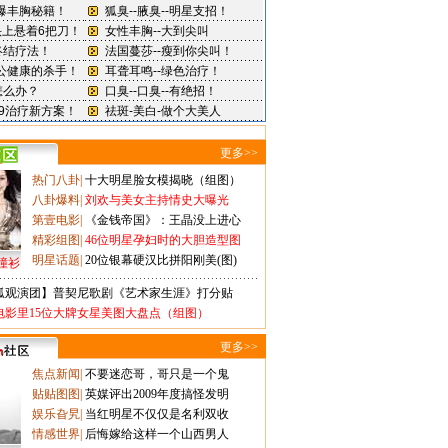
更多>>
热门八卦
|
十大明星脸女模揭晓（组图）
八卦爆料
|
刘欢与美女主持情史大曝光
第壹电影
|
《金钱帝国》：王晶没上进心
精彩组图
|
46位明星孕妇时的大胆造型图
明星话题
|
20位银幕硬汉比拼阳刚美(图)
撞衫
狐观演团】普契尼歌剧《艺术家生涯》打分贴
电影里15位大牌女星美图大盘点（组图）
更多>>
焦点新闻
|
不要迷恋哥，哥只是一个鬼
贴贴图图
|
英媒评出2009年度搞怪发明
娱乐旮旯
|
当红明星不仅仅是名利双收
情感世界
|
后悔嫁给这样一个山西男人