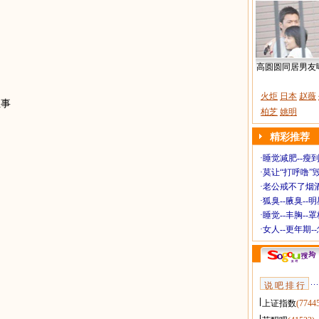
高圆圆同居男友
火炬
日本
赵薇
疯狂事
柏芝
姚明
精彩推荐
实现
·
睡觉减肥--瘦到
·
莫让“打呼噜”
·
老公戒不了烟酒
·
狐臭--腋臭--
·
睡觉--丰胸--
边
·
女人--更年期-
说 吧 排 行
上证指数
(7744