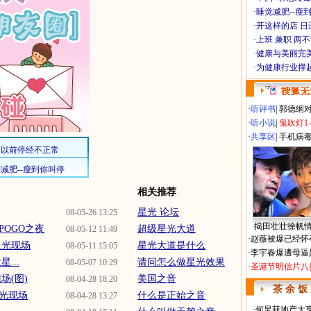
·
睡觉减肥--瘦到
·
开这样的店 日进
·
上班 兼职 两
·
健康与美丽完
·
为健康行业撑
·
听评书
|
郭德纲
·
听小说
|
鬼吹灯1
·
共享区
|
手机病
相关推荐
星光 论坛
08-05-26 13:25
揭田壮壮徐帆
POGO之夜
超级星光大道
08-05-12 11:49
·
赵薇被爆已经怀
星光现场
星光大道是什么
08-05-11 15:05
·
李宇春爆遭母逼
...
请问怎么做星光效果
08-05-07 10:29
·
圣诞节明信片八
场(图)
美国之音
08-04-28 18:20
茶 余 饭
光现场
什么是正始之音
08-04-28 13:27
·
何炅获地产大亨