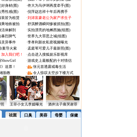
好身材(图)
·
佟大为马伊琍再度牵手(图)
秀性感(图)
·
倪萍赵忠祥十年后再携手
服装皆为租赁
·
刘涛富豪老公为家产求生子
颜乘地铁被拍
·
舒淇醉酒瞬间惨被抓拍(图)
做活体解剖
·
实拍漂亮的地摊西施(组图)
的暴烈脾气
·
世界九大罪恶之城(组图)
遇灵异事件
·
李孝利新欢私密视频曝光
成命案导火索
·
孟庭苇可爱儿子最新照(图)
：加入我们吧！
·
点击进入搜狐娱乐影视库
owGirl
·
游戏史上最般配的十对情侣
2》送票！
·
张元首透露戒毒生活
湘胎教
·
令人惊叹太空步下楼方式
密照
王菲小女儿李嫣曝光
酒井法子痛哭谢罪