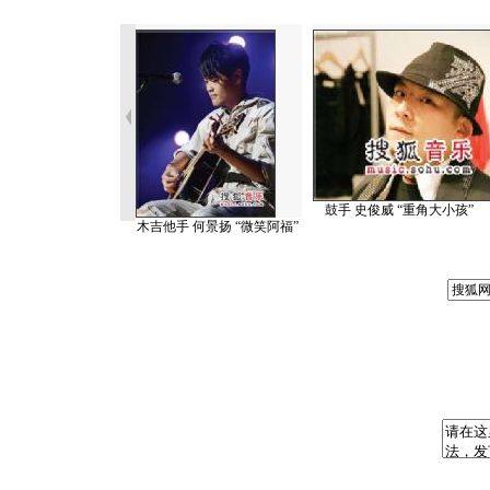
鼓手 史俊威 “重角大小孩”
木吉他手 何景扬 “微笑阿福”