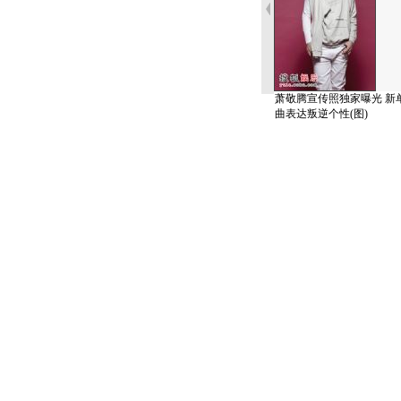
萧敬腾宣传照独家曝光 新
曲表达叛逆个性(图)