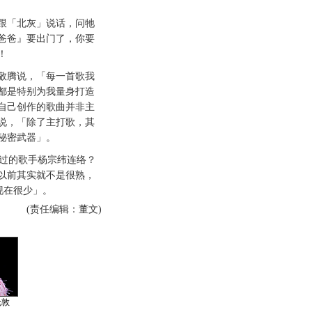
。
「北灰」说话，问牠
爸爸』要出门了，你要
！
腾说，「每一首歌我
都是特别为我量身打造
自己创作的歌曲并非主
说，「除了主打歌，其
秘密武器」。
过的歌手杨宗纬连络？
以前其实就不是很熟，
现在很少」。
(责任编辑：董文)
伦敦