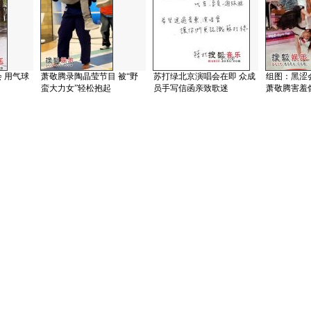
会 用气球
萧敬腾录陶晶莹节目 被“野
苏打绿北京演唱会在即 众成
组图：黑涩
蛮大力女”轻松抱起
员手写信函亲致歌迷
萧敬腾害羞