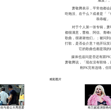
顽皮」
萧敬腾表示，平常他都会跟
吃饱没、在干么？或者是「『
乖乖喔」
对于个人第一张专辑，萧敬
都很满意，曹格、阿信、青峰
歌曲，很谢谢他们」；被问到
打歌，是否会介意？他开玩笑
它的歌曲也都是我的
媒体也追问是否还有跟PK
萧敬腾说，「现在没有联络，
刚PK完有连络，但
精彩图片
当街与老公大秀恩爱
布兰妮巡演惊艳