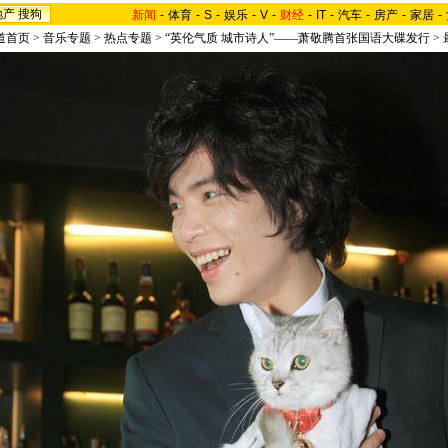
地产
搜狗
新闻
-
体育
-
S
-
娱乐
-
V
-
财经
-
IT
-
汽车
-
房产
-
家居
-
道首页
>
音乐专题
>
热点专题
>
“英伦气质 城市诗人”——萧敬腾首张国语大碟发行
>