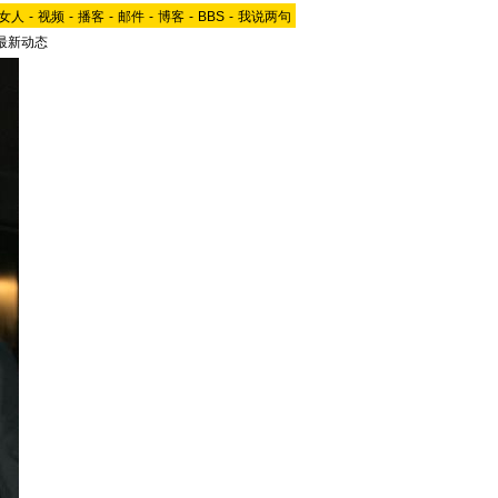
女人
-
视频
-
播客
-
邮件
-
博客
-
BBS
-
我说两句
最新动态