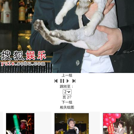
上一组
跳转至：
页
2/7
下一组
相关组图