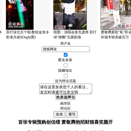
单
苏打绿北京个唱 酷炫金发令
组图：演唱会座无虚席 苏打
萧敬腾新歌“私”听
歌迷兴奋狂high(图)
绿“掀翻”北展剧场
祈福专辑卖破百万
用户名
匿名发表
隐藏地址
设为辩论话题
精华区
辩论区
首张专辑预购创佳绩 萧敬腾抱招财猫喜笑颜开