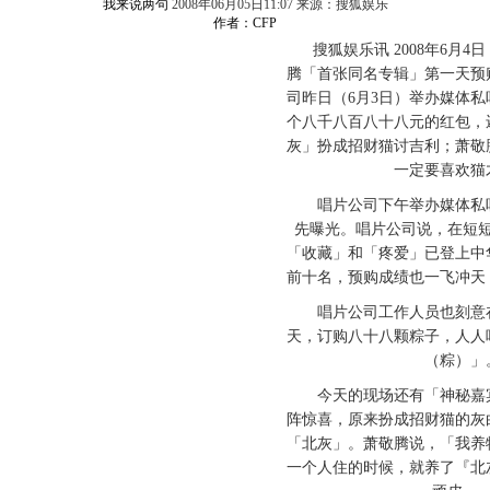
我来说两句
2008年06月05日11:07 来源：搜狐娱乐
作者：CFP
搜狐娱乐讯 2008年6月4
腾「首张同名专辑」第一天预
司昨日（6月3日）举办媒体
个八千八百八十八元的红包，
灰」扮成招财猫讨吉利；萧敬
一定要喜欢猫
唱片公司下午举办媒体私听
先曝光。唱片公司说，在短
「收藏」和「疼爱」已登上中
前十名，预购成绩也一飞冲天
唱片公司工作人员也刻意在
天，订购八十八颗粽子，人人
（粽）」
今天的现场还有「神秘嘉宾
阵惊喜，原来扮成招财猫的灰
「北灰」。萧敬腾说，「我养
一个人住的时候，就养了『北