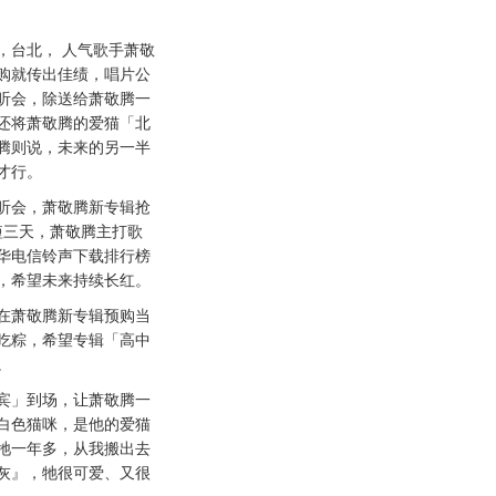
日，台北， 人气歌手萧敬
购就传出佳绩，唱片公
私听会，除送给萧敬腾一
还将萧敬腾的爱猫「北
腾则说，未来的另一半
才行。
会，萧敬腾新专辑抢
短三天，萧敬腾主打歌
华电信铃声下载排行榜
，希望未来持续长红。
萧敬腾新专辑预购当
吃粽，希望专辑「高中
。
」到场，让萧敬腾一
白色猫咪，是他的爱猫
牠一年多，从我搬出去
灰』，牠很可爱、又很