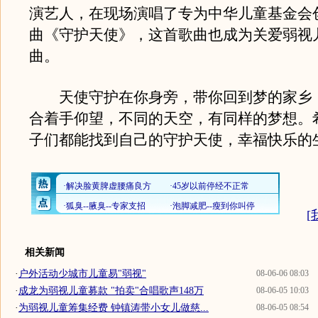
演艺人，在现场演唱了专为中华儿童基金会
曲《守护天使》，这首歌曲也成为关爱弱视
曲。
天使守护在你身旁，带你回到梦的家乡
合着手仰望，不同的天空，有同样的梦想。
子们都能找到自己的守护天使，幸福快乐
[
相关新闻
·
户外活动少城市儿童易"弱视"
08-06-06 08:03
·
成龙为弱视儿童募款 "拍卖"合唱歌声148万
08-06-05 10:03
·
为弱视儿童筹集经费 钟镇涛带小女儿做慈...
08-06-05 08:54