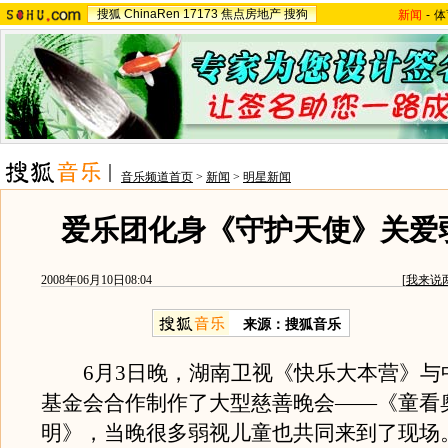
搜狐
ChinaRen
17173
焦点房地产
搜狗
新闻
-
体
音乐频道首页
>
新闻
>
明星新闻
爱乐团化身《守护天使》关爱
2008年06月10日08:04
[
我来说
来源：搜狐音乐
6月3日晚，湖南卫视《快乐大本营》与
基金会合作制作了大型慈善晚会——《童看
明》，当晚很多弱视儿童也共同来到了现场