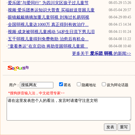
·
爱乐团"与爱同行" 为四川灾区孩子过儿童节
08-05-29 15:26
·
视频:爱乐团奥运知识大普查 买福娃送贫困儿童
08-05-04 20:57
·
眼镜戴戴摘摘加重儿童弱视 刘海过长易弱视
08-04-29 09:45
·
全国弱视儿童达1000万 真正得到有效治疗...
08-04-15 14:34
·
视频:成龙被弱视儿童感动 54岁生日流下男儿泪
08-04-11 01:24
·
五千弱视儿童得到免费救助 治愈后有机会...
08-04-08 11:22
·
"童看奥运"在京启动 将助贫困弱视儿童观...
08-04-08 10:40
更多关于
爱乐团 弱视
的新闻>>
用户：
匿名
隐藏地址
设为辩论话题
*搜狗拼音输入法，中文处理专家>>