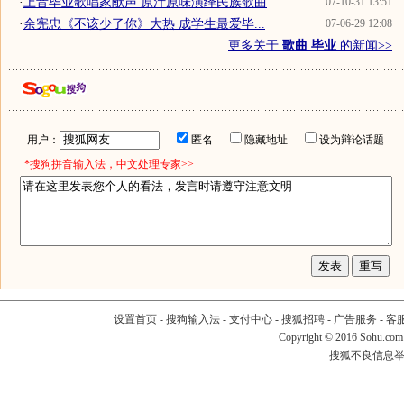
·
上音毕业歌唱家献声 原汁原味演绎民族歌曲
07-10-31 13:51
·
余宪忠《不该少了你》大热 成学生最爱毕...
07-06-29 12:08
更多关于
歌曲 毕业
的新闻>>
用户：
匿名
隐藏地址
设为辩论话题
*搜狗拼音输入法，中文处理专家>>
设置首页
-
搜狗输入法
-
支付中心
-
搜狐招聘
-
广告服务
-
客
Copyright
©
2016 Sohu.com
搜狐不良信息