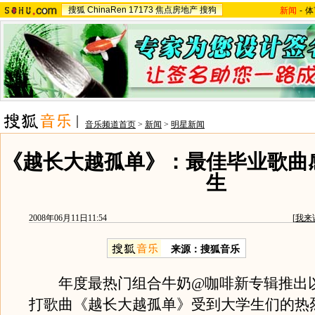
搜狐
ChinaRen
17173
焦点房地产
搜狗
新闻
-
体
音乐频道首页
>
新闻
>
明星新闻
《越长大越孤单》：最佳毕业歌曲
生
2008年06月11日11:54
[
我来
来源：搜狐音乐
年度最热门组合牛奶@咖啡新专辑推出
打歌曲《越长大越孤单》受到大学生们的热