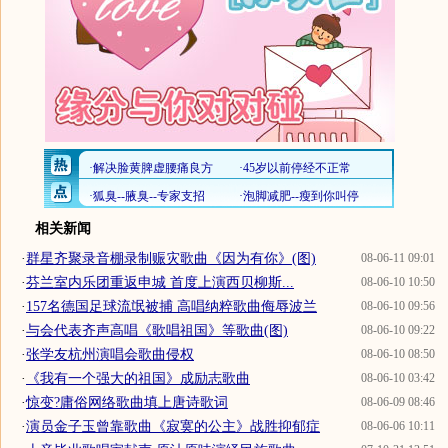
相关新闻
·
群星齐聚录音棚录制赈灾歌曲《因为有你》(图)
08-06-11 09:01
·
芬兰室内乐团重返申城 首度上演西贝柳斯...
08-06-10 10:50
·
157名德国足球流氓被捕 高唱纳粹歌曲侮辱波兰
08-06-10 09:56
·
与会代表齐声高唱《歌唱祖国》等歌曲(图)
08-06-10 09:22
·
张学友杭州演唱会歌曲侵权
08-06-10 08:50
·
《我有一个强大的祖国》成励志歌曲
08-06-10 03:42
·
惊变?庸俗网络歌曲填上唐诗歌词
08-06-09 08:46
·
演员金子玉曾靠歌曲《寂寞的公主》战胜抑郁症
08-06-06 10:11