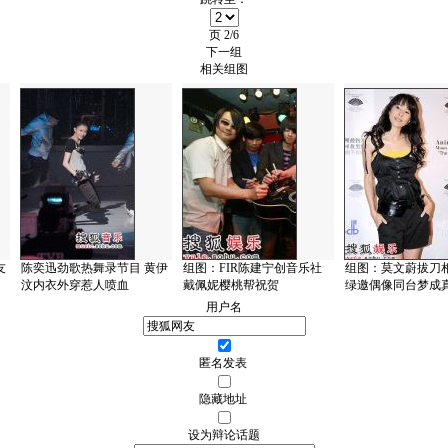
页
2/6
下一组
相关组图
友
陈奕迅劲歌热舞录节目 黄伊
组图：FIR陈建宁创音乐社
组图：莫文蔚拔刀相
汶内衣外穿惹人喷血
戴佩妮樱桃帮祝贺
绿邀偶像同台梦成
用户名
匿名发表
隐藏地址
设为辩论话题