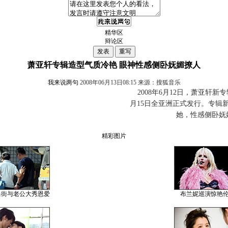
精华区
辩论区
萧亚轩专辑造型气质冷艳 眼神性感侧卧妩媚撩人
我来说两句
2008年06月13日08:15 来源：搜狐音乐
2008年6月12日，萧亚轩新
月15日全亚洲正式发行。专辑
她，性感侧卧妩
精彩图片
当街与老公大秀恩爱
布兰妮巡演惊艳