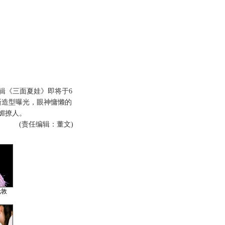
专辑《三面夏娃》即将于6
新造型曝光，眼神慵懒的
媚撩人。
(责任编辑：董文)
伦敦