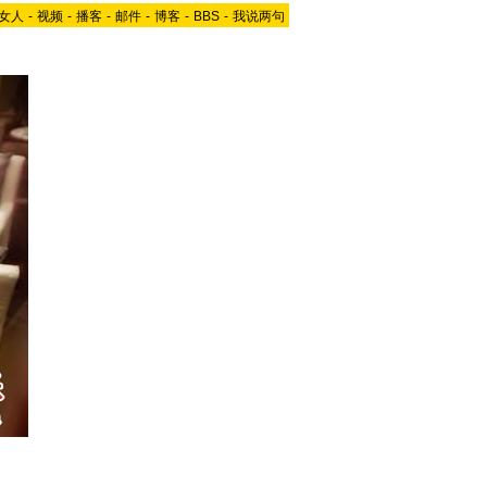
女人
-
视频
-
播客
-
邮件
-
博客
-
BBS
-
我说两句