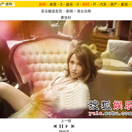
地产
搜狗
新闻
-
体育
-
S
-
娱乐
-
V
-
财经
-
IT
-
汽车
-
房产
-
家居
-
音乐频道首页
>
新闻
>
港台乐闻
萧亚轩
上一组
跳转至：