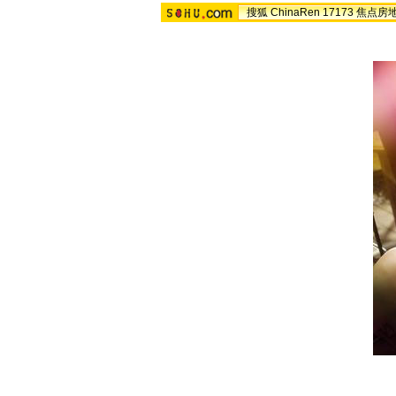
搜狐
ChinaRen
17173
焦点房