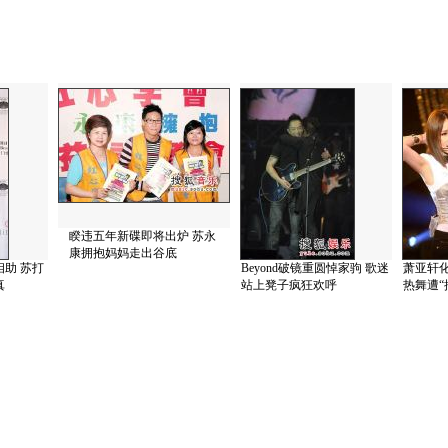
睽违五年新碟即将出炉 苏永
康拥抱妈妈走出谷底
助 苏打
Beyond破镜重圆悼家驹 歌迷
萧亚轩
真
站上凳子疯狂欢呼
热舞遭“揩