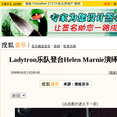
搜狐
ChinaRen
17173
焦点房地产
搜狗
新闻
-
体
音乐频道首页
>
新闻
>
欧美乐闻
Ladytron乐队登台Helen Marni
2008年06月13日08:48
[
我来
来源：搜狐音乐
[点击图片进入下一页]