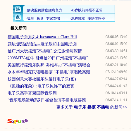
相关新闻
·
德国电子乐系列4:Jazzanova + Clara Hill
08-06-05 13:40
·
颜峻:废话的语法--电子乐和中国电子乐
08-06-02 15:00
·
信广州大玩摇滚"不插电" 交汇激情与深情
08-03-30 14:51
·
2008MTV-红牛 引爆信29日广州摇滚"不插电"
08-03-28 13:50
·
美国流行摇滚乐队邦·乔维举办"不插电"演唱会
08-02-21 10:40
·
水木年华唱完民谣吼摇滚 "不插电"演唱掀高潮
07-12-10 09:59
·
校园创意大赛校园乐队偏好电子乐(图)
07-04-27 02:14
·
《孤独的花朵》:电子乐掩饰下的寂寞
07-04-24 01:47
·
电子乐高手齐聚国际音乐周
06-10-14 03:11
·
"音乐现场运动系列" 崔健首演不插电版摇滚
06-07-14 11:11
更多关于
电子乐 摇滚 不插电
的新闻>>