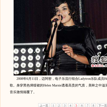
2008年6月11日，迈阿密，电子乐流行组合Ladytron乐队成员Hele
歌。身穿黑色绸缎裙的Helen Marnie透着高贵的气质，美眸之中
音乐激情颠覆了。
上一页
1
2
3
4
5
6
7
8
下一页