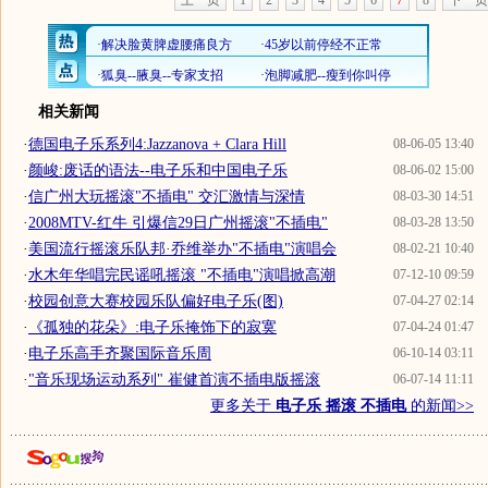
上一页
1
2
3
4
5
6
7
8
下一页
相关新闻
·
德国电子乐系列4:Jazzanova + Clara Hill
08-06-05 13:40
·
颜峻:废话的语法--电子乐和中国电子乐
08-06-02 15:00
·
信广州大玩摇滚"不插电" 交汇激情与深情
08-03-30 14:51
·
2008MTV-红牛 引爆信29日广州摇滚"不插电"
08-03-28 13:50
·
美国流行摇滚乐队邦·乔维举办"不插电"演唱会
08-02-21 10:40
·
水木年华唱完民谣吼摇滚 "不插电"演唱掀高潮
07-12-10 09:59
·
校园创意大赛校园乐队偏好电子乐(图)
07-04-27 02:14
·
《孤独的花朵》:电子乐掩饰下的寂寞
07-04-24 01:47
·
电子乐高手齐聚国际音乐周
06-10-14 03:11
·
"音乐现场运动系列" 崔健首演不插电版摇滚
06-07-14 11:11
更多关于
电子乐 摇滚 不插电
的新闻>>