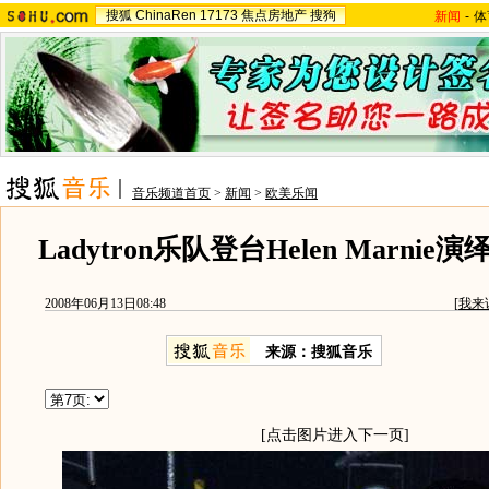
搜狐
ChinaRen
17173
焦点房地产
搜狗
新闻
-
体
音乐频道首页
>
新闻
>
欧美乐闻
Ladytron乐队登台Helen Marni
2008年06月13日08:48
[
我来
来源：搜狐音乐
[点击图片进入下一页]