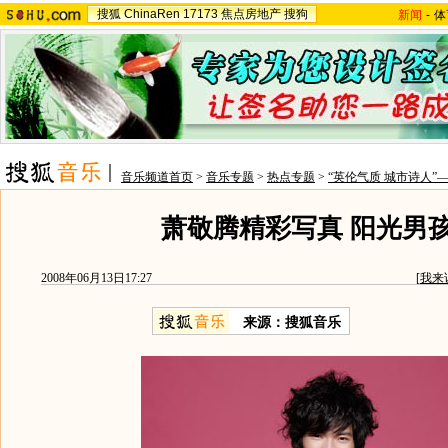
搜狐
ChinaRen
17173
焦点房地产
搜狗
新闻
-
体
音乐频道首页
>
音乐专题
>
热点专题
>
“英伦气质 城市诗人
萧敬腾精彩写真 阳光男
2008年06月13日17:27
[
我来
来源：搜狐音乐