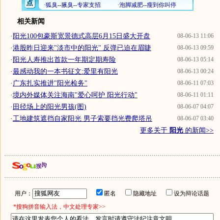
相关新闻
·
阳光100包豪斯宽景德式高层6月15日盛大开盘
08-06-13 11:06
·
港股昨日迎来"淡市中的阳光" 反弹已迫在眉睫
08-06-13 09:59
·
阳光人寿推出首款一年期定期寿险
08-06-13 05:14
·
最感动我的一本书征文:爱里有阳光
08-06-13 00:24
·
广东扎实推进"阳光检务"
08-06-11 07:03
·
境内外媒体关注海南"爱心呵护 阳光行动"
08-06-11 01:11
·
田径场上的阳光男孩(图)
08-06-07 04:07
·
工地建筑遮挡自家阳光 男子索要挡光费爬塔吊
08-06-07 03:40
更多关于
阳光
的新闻>>
用户：
匿名
隐藏地址
设为辩论话题
*搜狗拼音输入法，中文处理专家>>