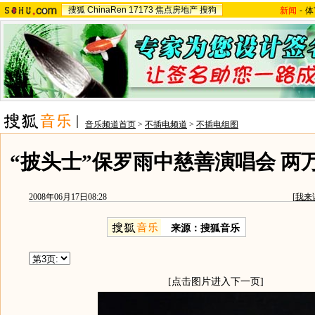
搜狐
ChinaRen
17173
焦点房地产
搜狗
新闻
-
体
音乐频道首页
>
不插电频道
>
不插电组图
“披头士”保罗雨中慈善演唱会 两
2008年06月17日08:28
[
我来
来源：搜狐音乐
[点击图片进入下一页]