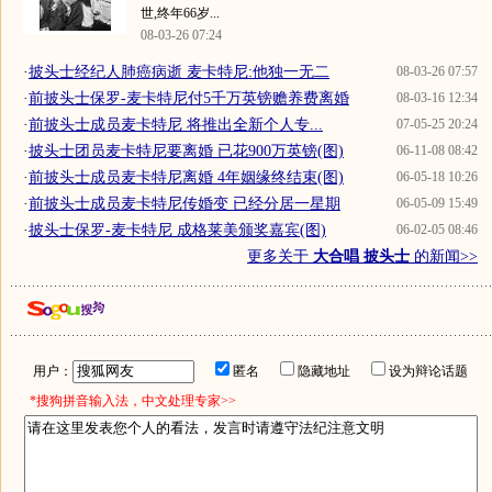
世,终年66岁...
08-03-26 07:24
·
披头士经纪人肺癌病逝 麦卡特尼:他独一无二
08-03-26 07:57
·
前披头士保罗-麦卡特尼付5千万英镑赡养费离婚
08-03-16 12:34
·
前披头士成员麦卡特尼 将推出全新个人专...
07-05-25 20:24
·
披头士团员麦卡特尼要离婚 已花900万英镑(图)
06-11-08 08:42
·
前披头士成员麦卡特尼离婚 4年姻缘终结束(图)
06-05-18 10:26
·
前披头士成员麦卡特尼传婚变 已经分居一星期
06-05-09 15:49
·
披头士保罗-麦卡特尼 成格莱美颁奖嘉宾(图)
06-02-05 08:46
更多关于
大合唱 披头士
的新闻>>
用户：
匿名
隐藏地址
设为辩论话题
*搜狗拼音输入法，中文处理专家>>