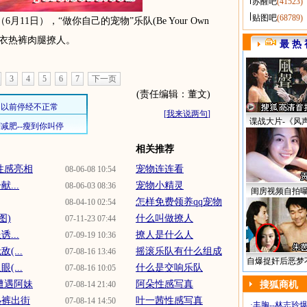
苏醒吧
(41523)
贴图吧
(68789)
月11日），“做你自己的宠物”乐队(Be Your Own
短衣热裤肉腿撩人。
最 热 
3
4
5
6
7
下一页
(责任编辑：董文)
[
我来说两句
]
谍战大片-《风
相关推荐
性感亮相
宠物连连看
08-06-08 10:54
...
宠物小精灵
08-06-03 08:36
闺房视频自拍
怎样免费领养qq宠物
08-04-10 02:54
图)
什么叫做撩人
07-11-23 07:44
...
撩人是什么人
07-09-19 10:36
...
摇滚乐队有什么组成
07-08-16 13:46
自爆捉奸后恶梦
...
什么是交响乐队
07-08-16 10:05
遭遇阿妹
阿朵性感写真
07-08-14 21:40
搜狐商机
热裤出街
叶一茜性感写真
07-08-14 14:50
·
丰胸--林志玲