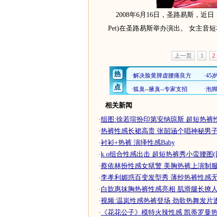
2008年6月16日，圣路易斯，近日（6
Pet)在圣路易斯举办演出。 女主音
上一页
1
2
相关新闻
·
组图:徐若瑄扮印第安纳琼斯 超短热裤
·
热裤性感长裙高贵 张韶涵个唱神秘男子献
·
衬衫+热裤 演绎性感Baby
·
k.o组合性感出击 超短热裤秀小蛮腰图(
·
蔡依林扮性感女狱警 美胸热裤上演制服诱
·
李孝利媚惑百变发型秀 薄纱热裤性感无敌(
·
白歆惠抹胸热裤性感亮相 肌滑腿长撩人眼(
·
视频:温岚性感热裤登场 劲歌热舞发片
·
《花花公子》模特火辣性感 凯蒂罗曼