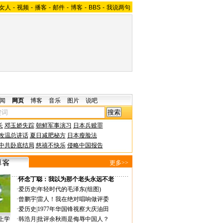
女人
-
视频
-
播客
-
邮件
-
博客
-
BBS
-
我说两句
闻
网页
博客
音乐
图片
说吧
长
邓玉娇失踪
朝鲜军事演习
日本兵赎罪
改温总讲话
夏日减肥秘方
日本瘦脸法
中共卧底结局
慈禧不快乐
侵略中国报告
更多>>
·
怀念丁聪：我以为那个老头永远不老
·
爱历史
|
年轻时代的毛泽东(组图)
·
曾鹏宇
|
雷人！我在绝对唱响做评委
·
爱历史
|
1977年华国锋视察大庆油田
上学
·
韩浩月
|
批评余秋雨是侮辱中国人？