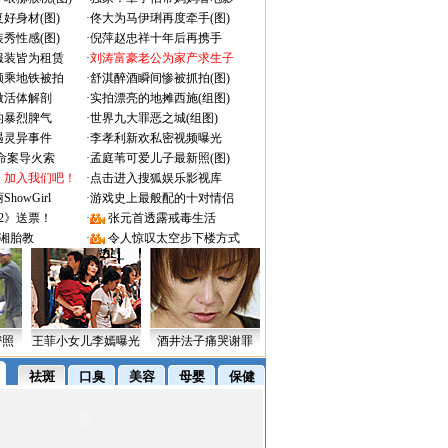
好身材(图)
·
佟大为马伊琍再度牵手(图)
秀性感(图)
·
倪萍赵忠祥十年后再携手
服装皆为租赁
·
刘涛富豪老公为家产求生子
颜乘地铁被拍
·
舒淇醉酒瞬间惨被抓拍(图)
做活体解剖
·
实拍漂亮的地摊西施(组图)
的暴烈脾气
·
世界九大罪恶之城(组图)
遇灵异事件
·
李孝利新欢私密视频曝光
成命案导火索
·
孟庭苇可爱儿子最新照(图)
：加入我们吧！
·
点击进入搜狐娱乐影视库
owGirl
·
游戏史上最般配的十对情侣
2》送票！
·
张元首透露戒毒生活
湘胎教
·
令人惊叹太空步下楼方式
密照
王菲小女儿李嫣曝光
酒井法子痛哭谢罪