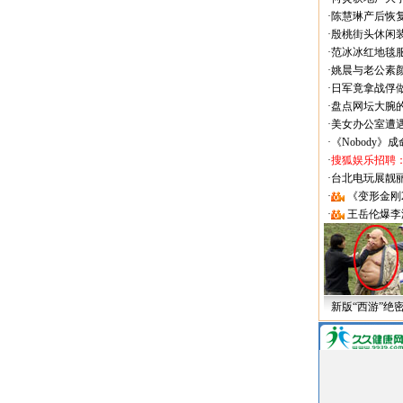
·
陈慧琳产后恢复
·
殷桃街头休闲装
·
范冰冰红地毯
·
姚晨与老公素
·
日军竟拿战俘
·
盘点网坛大腕
·
美女办公室遭
·
《Nobody》
·
搜狐娱乐招聘
·
台北电玩展靓丽Sh
·
《变形金刚
·
王岳伦爆李
新版“西游”绝