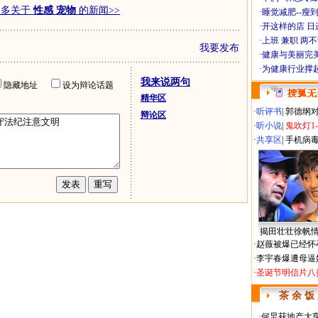
更多关于
性感 宠物
的新闻>>
·
睡觉减肥--瘦到
·
开这样的店 日进
·
上班 兼职 两
我要发布
·
健康与美丽完
·
为健康行业撑
我来说两句
隐藏地址
设为辩论话题
精华区
·
听评书
|
郭德纲
辩论区
·
听小说
|
鬼吹灯1
·
共享区
|
手机病
揭田壮壮徐帆
·
赵薇被爆已经怀
·
李宇春爆遭母逼
·
圣诞节明信片八
茶 余 饭
·
何炅获地产大亨