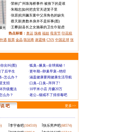
·
荣林
|
广州珠海桥事件:被推下的是谁
·
朱顺忠
|
如何把贪官关进笼子里
·
张原
|
杭州飙车案中父亲角色的缺失
·
蔡天新
|
奥数本身并不是坏事(图)
·
王攀
|
副县长之女施暴的卫生巾疑虑
曝光
热点标签：
奥运
珠峰
福娃
母亲节
印花税
外遇
股票
金晶
陈冠希
谢霆锋
CNN
中国足球
张
你尖叫(图)
·
狐臭--腋臭--全球揭秘！
毁了后半生
·
更年期--卵巢早衰--绝经
--怎么办？
·
涵盖健康要闻健康生活导航
明星支招
·
口臭--口臭--拜拜了!
罩杯升级魔法
·
10平米小店 月赚20万
-怎么办？
·
老公--烟戒不了排排毒吧
说 吧
更多>>
5)
李宇春吧
(104510)
快乐男声吧
(68574)