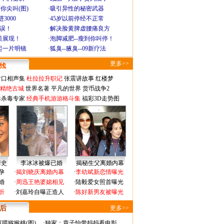
你尖叫(图)
·
吸引异性的秘密武器
3000
·
45岁以前停经不正常
不误！
·
解决脸黄脾虚腰痛良方
美展现！
·
泡脚减肥--瘦到你叫停！
起一片明镜
·
狐臭--腋臭--09新疗法
更多>>
对口相声集
杜拉拉升职记
张震讲故事
红楼梦
-精绝古城
世界名著
平凡的世界
货币战争2
毒杀毒专家
经典手机游游格斗集
福彩3D走势图
情史
李冰冰被爆已婚
揭秘生父离婚内幕
孕
·
揭刘晓庆离婚内幕
·
李幼斌新恋情曝光
婚
·
周迅王艳婆媳相见
·
陆毅爱女照首曝光
折
·
刘嘉玲自曝正造人
·
陈好新男友被曝光
 后
更多>>
喂猕猴桃(图)
·
独家：章子怡带妈妈看电影