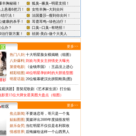
更多>>
热门八卦
|
十大明星脸女模揭晓（组图）
八卦爆料
|
刘欢与美女主持情史大曝光
第壹电影
|
《金钱帝国》：王晶没上进心
精彩组图
|
46位明星孕妇时的大胆造型图
明星话题
|
20位银幕硬汉比拼阳刚美(图)
撞衫
狐观演团】普契尼歌剧《艺术家生涯》打分贴
电影里15位大牌女星美图大盘点（组图）
更多>>
焦点新闻
|
不要迷恋哥，哥只是一个鬼
贴贴图图
|
英媒评出2009年度搞怪发明
娱乐旮旯
|
当红明星不仅仅是名利双收
情感世界
|
后悔嫁给这样一个山西男人