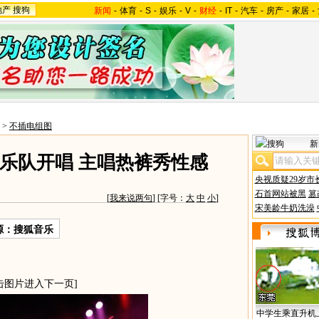
地产
搜狗
新闻
-
体育
-
S
-
娱乐
-
V
-
财经
-
IT
-
汽车
-
房产
-
家居
-
>
不插电组图
新
”乐队开唱 主唱热裤秀性感
央视质疑29岁市
石首网站被黑
篡
[
我来说两句
] [字号：
大
中
小
]
宋美龄牛奶洗澡
源：搜狐音乐
击图片进入下一页]
中学生乘直升机