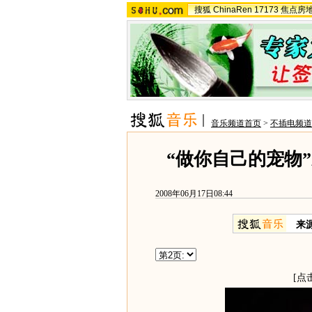
搜狐
ChinaRen
17173
焦点房
音乐频道首页
>
不插电频道
“做你自己的宠物
2008年06月17日08:44
来
[点