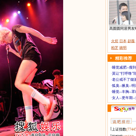
高圆圆同居男友
火炬
日本
赵薇
柏芝
姚明
精彩推荐
·
睡觉减肥--瘦到
·
莫让“打呼噜”
·
老公戒不了烟酒
·
狐臭--腋臭--
·
睡觉--丰胸--
·
女人--更年期-
说 吧 排 行
上证指数
(7744