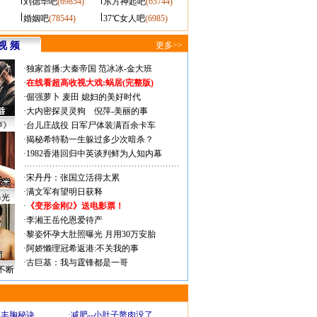
刘德华吧
(69854)
东方神起吧
(65744)
婚姻吧
(78544)
37℃女人吧
(6985)
视 频
更多>>
·
独家首播:大秦帝国
范冰冰-金大班
·
在线看超高收视大戏:
蜗居(完整版)
·
倔强萝卜
麦田
媳妇的美好时代
·
大内密探灵灵狗
倪萍-美丽的事
声》
·
台儿庄战役 日军尸体装满百余卡车
·
揭秘希特勒一生躲过多少次暗杀？
·
1982香港回归中英谈判鲜为人知内幕
·
宋丹丹：张国立活得太累
·
满文军有望明日获释
曝光
·
《变形金刚2》送电影票！
·
李湘王岳伦恩爱待产
·
黎姿怀孕大肚照曝光 月用30万安胎
·
阿娇懒理冠希返港:不关我的事
·
古巨基：我与霆锋都是一哥
不断
爆丰胸秘诀
·
减肥--小肚子赘肉没了