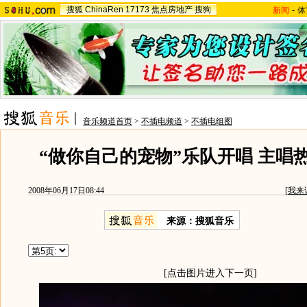
搜狐
ChinaRen
17173
焦点房地产
搜狗
新闻
-
体
音乐频道首页
>
不插电频道
>
不插电组图
“做你自己的宠物”乐队开唱 主唱
2008年06月17日08:44
[
我来
来源：搜狐音乐
[点击图片进入下一页]