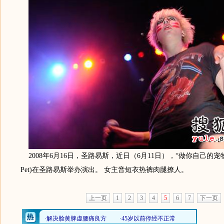
2008年6月16日，圣路易斯，近日（6月11日），“做你自己的宠物”乐队
Pet)在圣路易斯举办演出。 女主音短衣热裤肉腿撩人。
上一页
1
2
3
4
5
6
7
下一页