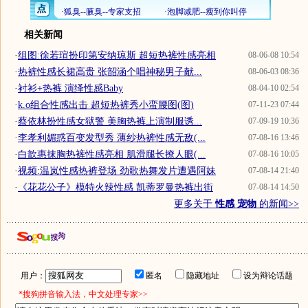
相关新闻
·
组图:徐若瑄扮印第安纳琼斯 超短热裤性感亮相
08-06-08 10:54
·
热裤性感长裙高贵 张韶涵个唱神秘男子献...
08-06-03 08:36
·
衬衫+热裤 演绎性感Baby
08-04-10 02:54
·
k.o组合性感出击 超短热裤秀小蛮腰图(图)
07-11-23 07:44
·
蔡依林扮性感女狱警 美胸热裤上演制服诱...
07-09-19 10:36
·
李孝利媚惑百变发型秀 薄纱热裤性感无敌(...
07-08-16 13:46
·
白歆惠抹胸热裤性感亮相 肌滑腿长撩人眼(...
07-08-16 10:05
·
视频:温岚性感热裤登场 劲歌热舞发片遭遇阿妹
07-08-14 21:40
·
《花花公子》模特火辣性感 凯蒂罗曼热裤出街
07-08-14 14:50
更多关于
性感 宠物
的新闻>>
用户：
匿名
隐藏地址
设为辩论话题
*搜狗拼音输入法，中文处理专家>>