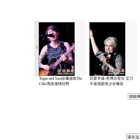
Tegan and Sara扯嗓放歌The
巨星辛迪-劳博尔登台 宝刀
Cliks甩发激情狂野
不老现甜美少女嗓音