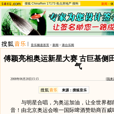
搜狐
ChinaRen
17173
焦点房地产
搜狗
新闻
-
体
音乐频道首页
>
新闻
>
港台乐闻
傅颖亮相奥运新星大赛 古巨基侧
气
2008年06月20日15:15
[
我来
来源：搜狐音乐
与明星合唱，为奥运加油，让全世界都
音！由北京奥运会唯一国际啤酒赞助商百威