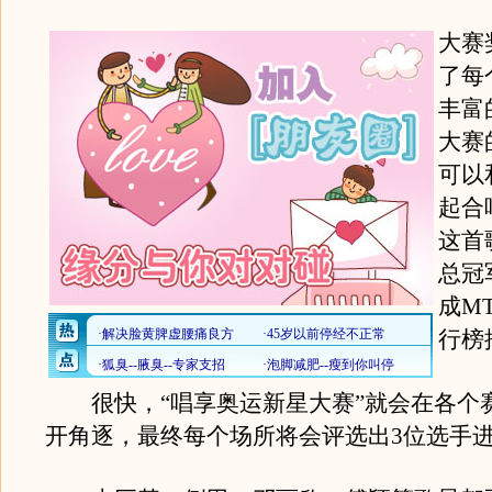
大赛
了每
丰富
大赛
可以
起合
这首
总冠
成M
行榜
很快，“唱享奥运新星大赛”就会在各个赛
开角逐，最终每个场所将会评选出3位选手