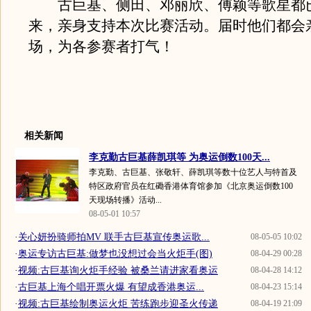
古巨基、侧田、邓丽欣、傅颖等歌星都
来，亲身支持本次比赛活动。届时他们都会
场，为各参赛者打气！
相关新闻
李克勤古巨基薛凯琪等 为奥运倒数100天...
李克勤、古巨基、张敬轩、薛凯琪等数十位艺人与特首及
特区政府官员在红磡香港体育馆参加《北京奥运倒数100
天现场转播》活动...
08-05-01 10:57
·
关心妍扮骑师拍MV 联手古巨基宣传奥运歌...
08-05-05 10:02
·
奥运专访古巨基:做梦也没想过会当火炬手(图)
08-04-29 00:28
·
视频:古巨基询火炬手经验 被桑兰请进家看奥运
08-04-28 14:12
·
古巨基上海个唱开票火爆 有望成香港奥运...
08-04-23 15:14
·
视频:古巨基绘制奥运火炬 苦练跑步迎圣火传递
08-04-19 21:09