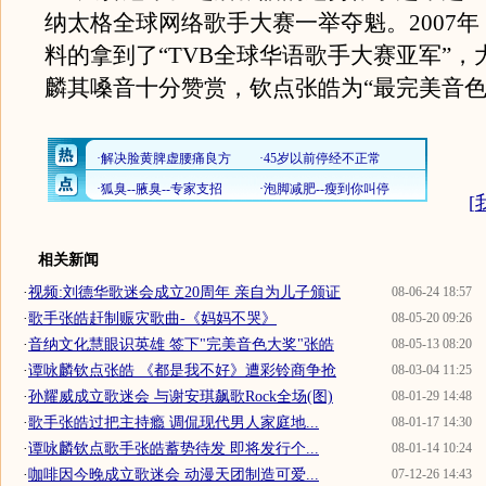
纳太格全球网络歌手大赛一举夺魁。2007
料的拿到了“TVB全球华语歌手大赛亚军”，
麟其嗓音十分赞赏，钦点张皓为“最完美音色
[
相关新闻
·
视频:刘德华歌迷会成立20周年 亲自为儿子颁证
08-06-24 18:57
·
歌手张皓赶制赈灾歌曲-《妈妈不哭》
08-05-20 09:26
·
音纳文化慧眼识英雄 签下"完美音色大奖"张皓
08-05-13 08:20
·
谭咏麟钦点张皓 《都是我不好》遭彩铃商争抢
08-03-04 11:25
·
孙耀威成立歌迷会 与谢安琪飙歌Rock全场(图)
08-01-29 14:48
·
歌手张皓过把主持瘾 调侃现代男人家庭地...
08-01-17 14:30
·
谭咏麟钦点歌手张皓蓄势待发 即将发行个...
08-01-14 10:24
·
咖啡因今晚成立歌迷会 动漫天团制造可爱...
07-12-26 14:43