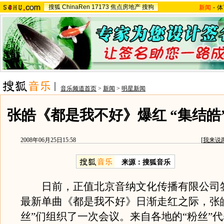
搜狐
ChinaRen
17173
焦点房地产
搜狗
新闻
-
体
音乐频道首页
>
新闻
>
明星新闻
张皓《都是我不好》爆红 “集结皓
2008年06月25日15:58
[
我来说
来源：搜狐音乐
日前，正值北京音纳文化传播有限公司
最新单曲《都是我不好》日渐走红之际，张
丝”们组织了一次会议。来自各地的“粉丝”