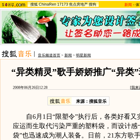
搜狐
ChinaRen
17173
焦点房地产
搜狗
新闻
-
体
音乐频道首页
>
新闻
>
明星新闻
“异类精灵”歌手娇娇推广“异类”
2008年06月26日12:28
[
我来
来源：搜狐音乐
自6月1日“限塑令”执行后，各类好看又
应运而生取代污染严重的塑料袋，而设计感
袋”也迅速成为潮人装备。日前，21东方歌