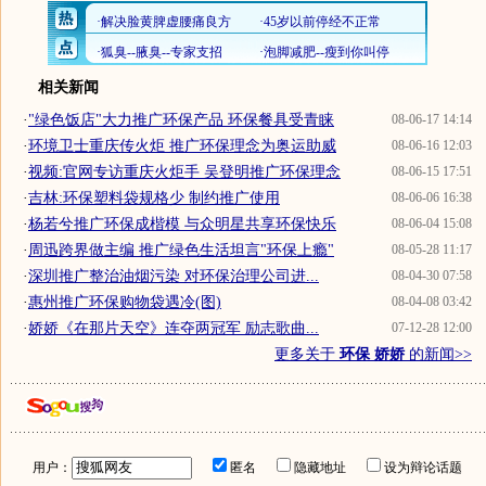
相关新闻
·
"绿色饭店"大力推广环保产品 环保餐具受青睐
08-06-17 14:14
·
环境卫士重庆传火炬 推广环保理念为奥运助威
08-06-16 12:03
·
视频:官网专访重庆火炬手 吴登明推广环保理念
08-06-15 17:51
·
吉林:环保塑料袋规格少 制约推广使用
08-06-06 16:38
·
杨若兮推广环保成楷模 与众明星共享环保快乐
08-06-04 15:08
·
周迅跨界做主编 推广绿色生活坦言"环保上瘾"
08-05-28 11:17
·
深圳推广整治油烟污染 对环保治理公司进...
08-04-30 07:58
·
惠州推广环保购物袋遇冷(图)
08-04-08 03:42
·
娇娇《在那片天空》连夺两冠军 励志歌曲...
07-12-28 12:00
更多关于
环保 娇娇
的新闻>>
用户：
匿名
隐藏地址
设为辩论话题