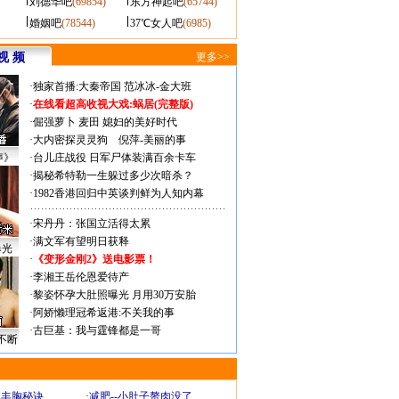
刘德华吧
(69854)
东方神起吧
(65744)
婚姻吧
(78544)
37℃女人吧
(6985)
视 频
更多>>
·
独家首播:大秦帝国
范冰冰-金大班
·
在线看超高收视大戏:
蜗居(完整版)
·
倔强萝卜
麦田
媳妇的美好时代
·
大内密探灵灵狗
倪萍-美丽的事
声》
·
台儿庄战役 日军尸体装满百余卡车
·
揭秘希特勒一生躲过多少次暗杀？
·
1982香港回归中英谈判鲜为人知内幕
·
宋丹丹：张国立活得太累
·
满文军有望明日获释
曝光
·
《变形金刚2》送电影票！
·
李湘王岳伦恩爱待产
·
黎姿怀孕大肚照曝光 月用30万安胎
·
阿娇懒理冠希返港:不关我的事
·
古巨基：我与霆锋都是一哥
不断
爆丰胸秘诀
·
减肥--小肚子赘肉没了