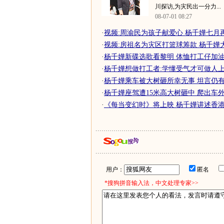
川探访,为灾民出一分力...
08-07-01 08:27
·
视频:周渝民为孩子献爱心 杨千嬅七月
·
视频:房祖名为灾区打篮球筹款 杨千嬅
·
杨千嬅新碟选歌看黎明 体恤打工仔加油鼓
·
杨千嬅想做打工者:学懂受气才可做人上
·
杨千嬅乘车被大树砸所幸无事 坦言仍
·
杨千嬅座驾遭15米高大树砸中 爬出车外逃
·
《每当变幻时》将上映 杨千嬅讲述香港人
用户：
匿名
*搜狗拼音输入法，中文处理专家>>