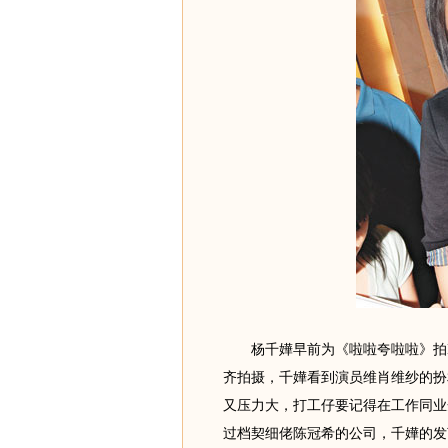
杨千嬅早前为《啦啦夸啦啦》拍K
齐拍摄，千嬅看到演员维肖维纱的扮
又压力大，打工仔要记得在工作同业
过档契细佬陈冠希的公司，千嬅的发