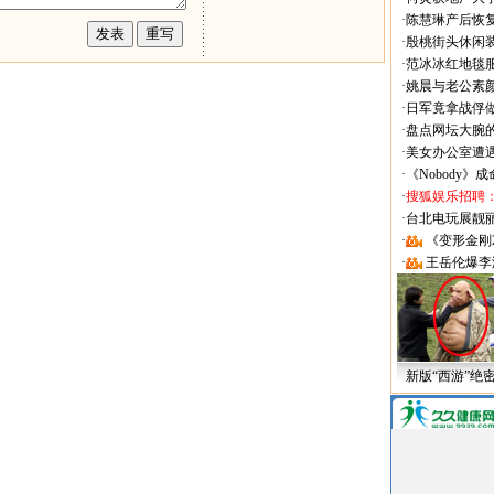
·
陈慧琳产后恢复
·
殷桃街头休闲装
·
范冰冰红地毯
·
姚晨与老公素
·
日军竟拿战俘
·
盘点网坛大腕
·
美女办公室遭
·
《Nobody》
·
搜狐娱乐招聘
·
台北电玩展靓丽Sh
·
《变形金刚
·
王岳伦爆李
新版“西游”绝