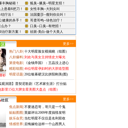
更多>>
热门八卦
|
十大明星脸女模揭晓（组图）
八卦爆料
|
刘欢与美女主持情史大曝光
第壹电影
|
《金钱帝国》：王晶没上进心
精彩组图
|
46位明星孕妇时的大胆造型图
明星话题
|
20位银幕硬汉比拼阳刚美(图)
撞衫
狐观演团】普契尼歌剧《艺术家生涯》打分贴
电影里15位大牌女星美图大盘点（组图）
更多>>
焦点新闻
|
不要迷恋哥，哥只是一个鬼
贴贴图图
|
英媒评出2009年度搞怪发明
娱乐旮旯
|
当红明星不仅仅是名利双收
情感世界
|
后悔嫁给这样一个山西男人