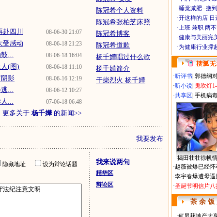
·
睡觉减肥--瘦到
陈冠希个人资料
·
开这样的店 日进
陈冠希张柏芝床照
·
上班 兼职 两
再赴四川
08-06-30 21:07
陈冠希博客
·
健康与美丽完
大受感动
08-06-18 21:23
陈冠希道歉
·
为健康行业撑
...
08-06-18 16:04
杨千嬅唱过什么歌
人(图)
08-06-18 11:10
杨千嬅简介
·
听评书
|
郭德纲
有阴影
08-06-16 12:19
干柴烈火 杨千嬅
·
听小说
|
鬼吹灯1
...
08-06-12 10:27
·
共享区
|
手机病
...
07-06-18 06:48
更多关于
杨千嬅
的新闻>>
我要发布
揭田壮壮徐帆
我来说两句
隐藏地址
设为辩论话题
·
赵薇被爆已经怀
精华区
·
李宇春爆遭母逼
辩论区
·
圣诞节明信片八
茶 余 饭
·
何炅获地产大亨