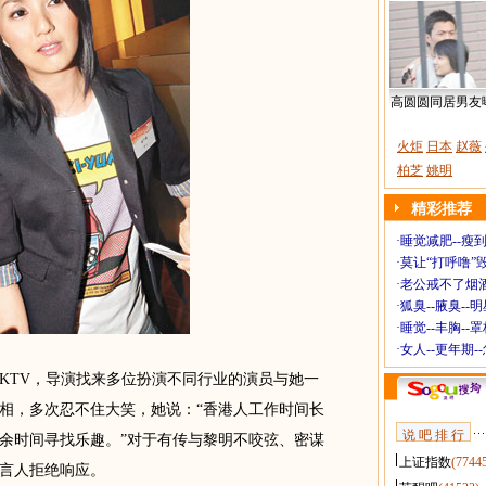
高圆圆同居男友
火炬
日本
赵薇
柏芝
姚明
精彩推荐
·
睡觉减肥--瘦到
·
莫让“打呼噜”
·
老公戒不了烟酒
·
狐臭--腋臭--
·
睡觉--丰胸--
·
女人--更年期-
TV，导演找来多位扮演不同行业的演员与她一
相，多次忍不住大笑，她说：“香港人工作时间长
说 吧 排 行
余时间寻找乐趣。”对于有传与黎明不咬弦、密谋
上证指数
(7744
言人拒绝响应。