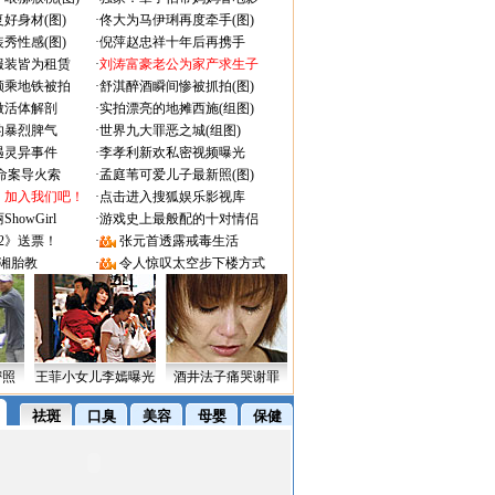
好身材(图)
·
佟大为马伊琍再度牵手(图)
秀性感(图)
·
倪萍赵忠祥十年后再携手
服装皆为租赁
·
刘涛富豪老公为家产求生子
颜乘地铁被拍
·
舒淇醉酒瞬间惨被抓拍(图)
做活体解剖
·
实拍漂亮的地摊西施(组图)
的暴烈脾气
·
世界九大罪恶之城(组图)
遇灵异事件
·
李孝利新欢私密视频曝光
成命案导火索
·
孟庭苇可爱儿子最新照(图)
：加入我们吧！
·
点击进入搜狐娱乐影视库
owGirl
·
游戏史上最般配的十对情侣
2》送票！
·
张元首透露戒毒生活
湘胎教
·
令人惊叹太空步下楼方式
密照
王菲小女儿李嫣曝光
酒井法子痛哭谢罪