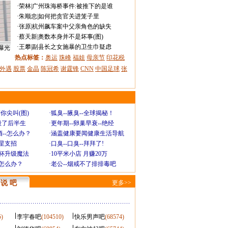
·
荣林
|
广州珠海桥事件:被推下的是谁
·
朱顺忠
|
如何把贪官关进笼子里
·
张原
|
杭州飙车案中父亲角色的缺失
·
蔡天新
|
奥数本身并不是坏事(图)
·
王攀
|
副县长之女施暴的卫生巾疑虑
曝光
热点标签：
奥运
珠峰
福娃
母亲节
印花税
外遇
股票
金晶
陈冠希
谢霆锋
CNN
中国足球
张
你尖叫(图)
·
狐臭--腋臭--全球揭秘！
毁了后半生
·
更年期--卵巢早衰--绝经
--怎么办？
·
涵盖健康要闻健康生活导航
明星支招
·
口臭--口臭--拜拜了!
罩杯升级魔法
·
10平米小店 月赚20万
-怎么办？
·
老公--烟戒不了排排毒吧
说 吧
更多>>
5)
李宇春吧
(104510)
快乐男声吧
(68574)