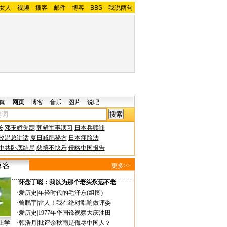
女人
-
视频
-
播客
-
邮件
-
博客
-
BBS
-
我说两句
闻
网页
博客
音乐
图片
说吧
长
邓玉娇失踪
朝鲜军事演习
日本兵赎罪
改温总讲话
夏日减肥秘方
日本瘦脸法
中共卧底结局
慈禧不快乐
侵略中国报告
更多>>
·
怀念丁聪：我以为那个老头永远不老
·
爱历史
|
年轻时代的毛泽东(组图)
·
曾鹏宇
|
雷人！我在绝对唱响做评委
·
爱历史
|
1977年华国锋视察大庆油田
上学
·
韩浩月
|
批评余秋雨是侮辱中国人？