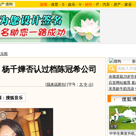
地产
搜狗
新闻
-
体育
-
S
-
娱乐
-
V
-
财经
-
IT
-
汽车
-
房产
-
家居
-
台乐闻
新
 杨千嬅否认过档陈冠希公司
央视质疑29岁市
石首网站被黑
篡
[
我来说两句
] [字号：
大
中
小
]
宋美龄牛奶洗澡
源：搜狐音乐
中学生乘直升机