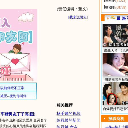
苏醒吧
(41523)
贴图吧
(68789)
(责任编辑：董文)
[
我来说两句
]
最 热 
谍战大片-《风
闺房视频自拍
相关推荐
自爆捉奸后恶梦
杨千嬅的视频
车赠男友丁子高(图)
搜狐商机
香港半山豪宅区筑爱巢,更买名车
陈冠希的新闻
赈灾的心情,8月她将会起程到四
陈冠希 女友
·
丰胸--林志玲