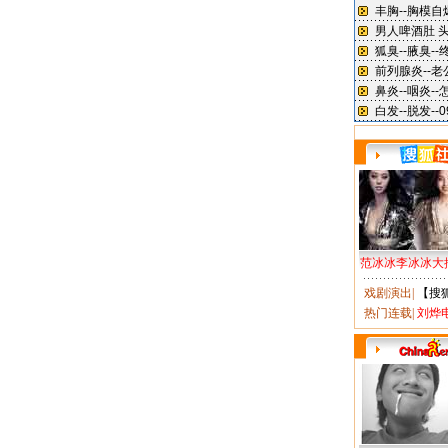
范冰冰李冰冰大
戏剧演出
|
【搜
热门连载
|
刘烨