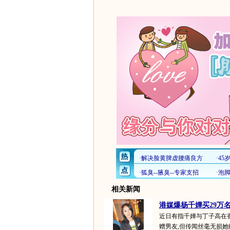
相关新闻
港媒爆杨千嬅买29万名
近日有指千嬅与丁子高在
赠男友,但传闻丝毫无损她