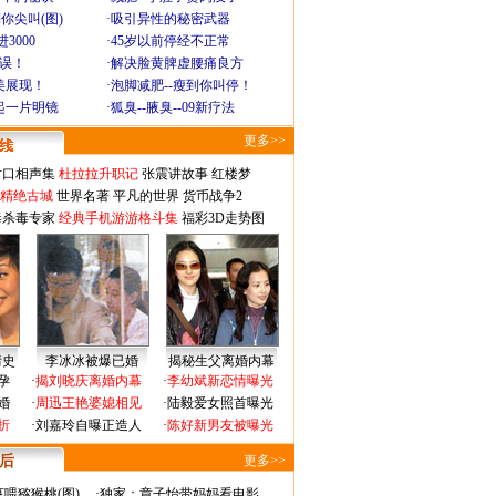
你尖叫(图)
·
吸引异性的秘密武器
3000
·
45岁以前停经不正常
不误！
·
解决脸黄脾虚腰痛良方
美展现！
·
泡脚减肥--瘦到你叫停！
起一片明镜
·
狐臭--腋臭--09新疗法
更多>>
对口相声集
杜拉拉升职记
张震讲故事
红楼梦
-精绝古城
世界名著
平凡的世界
货币战争2
毒杀毒专家
经典手机游游格斗集
福彩3D走势图
情史
李冰冰被爆已婚
揭秘生父离婚内幕
孕
·
揭刘晓庆离婚内幕
·
李幼斌新恋情曝光
婚
·
周迅王艳婆媳相见
·
陆毅爱女照首曝光
折
·
刘嘉玲自曝正造人
·
陈好新男友被曝光
 后
更多>>
喂猕猴桃(图)
·
独家：章子怡带妈妈看电影