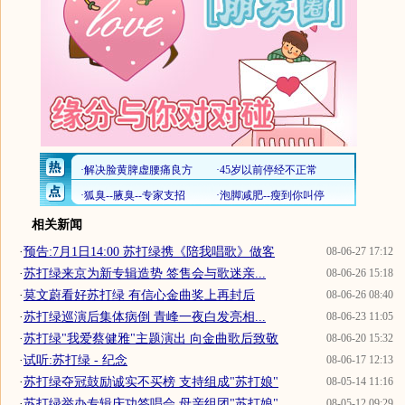
相关新闻
·
预告:7月1日14:00 苏打绿携《陪我唱歌》做客
08-06-27 17:12
·
苏打绿来京为新专辑造势 签售会与歌迷亲...
08-06-26 15:18
·
莫文蔚看好苏打绿 有信心金曲奖上再封后
08-06-26 08:40
·
苏打绿巡演后集体病倒 青峰一夜白发亮相...
08-06-23 11:05
·
苏打绿"我爱蔡健雅"主题演出 向金曲歌后致敬
08-06-20 15:32
·
试听:苏打绿 - 纪念
08-06-17 12:13
·
苏打绿夺冠鼓励诚实不买榜 支持组成"苏打娘"
08-05-14 11:16
·
苏打绿举办专辑庆功签唱会 母亲组团"苏打娘"
08-05-12 09:29