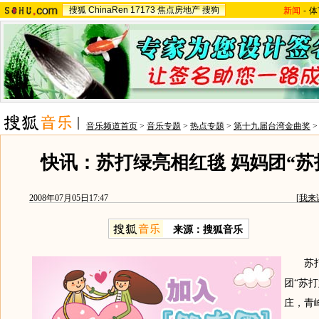
搜狐
ChinaRen
17173
焦点房地产
搜狗
新闻
-
体
音乐频道首页
>
音乐专题
>
热点专题
>
第十九届台湾金曲奖
快讯：苏打绿亮相红毯 妈妈团“苏
2008年07月05日17:47
[
我来
来源：搜狐音乐
苏打
团“苏
庄，青