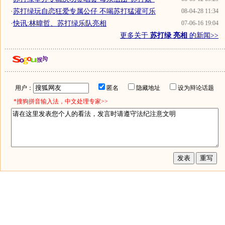
·
苏打绿玩自恋狂爱专属公仔 不喝苏打猛灌可乐
08-04-28 11:34
·
快讯:林暐哲、苏打绿乐队亮相
07-06-16 19:04
更多关于
苏打绿 亮相
的新闻>>
用户：
匿名
隐藏地址
设为辩论话题
*搜狗拼音输入法，中文处理专家>>