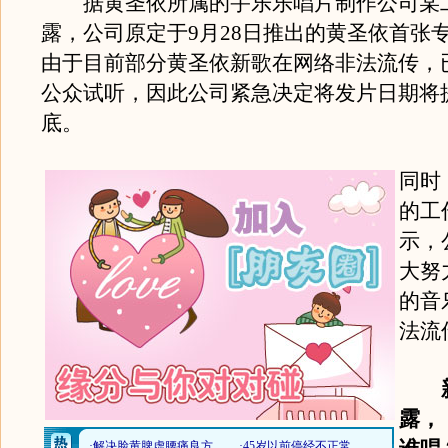
据黄圣依所属的宇乐乐唱片制作公司某
露，公司原定于9月28日推出的黄圣依首张
由于目前部分黄圣依新歌在网络非法流传，
公众试听，因此公司紧急决定将发片日期将
底。
同时
的工
示，
大努
的音
法流
新
露，