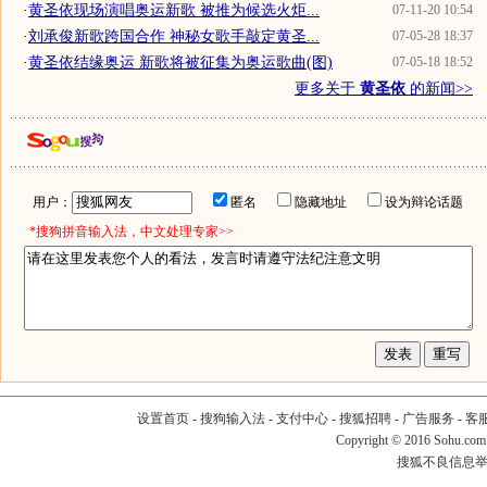
·
黄圣依现场演唱奥运新歌 被推为候选火炬...
07-11-20 10:54
·
刘承俊新歌跨国合作 神秘女歌手敲定黄圣...
07-05-28 18:37
·
黄圣依结缘奥运 新歌将被征集为奥运歌曲(图)
07-05-18 18:52
更多关于
黄圣依
的新闻>>
用户：
匿名
隐藏地址
设为辩论话题
*搜狗拼音输入法，中文处理专家>>
设置首页
-
搜狗输入法
-
支付中心
-
搜狐招聘
-
广告服务
-
客
Copyright
©
2016 Sohu.com
搜狐不良信息