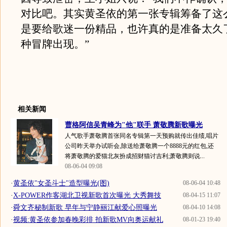
对比吧。其实黄圣依的第一张专辑筹备了这
是要给歌迷一份精品，也许真的是准备太久
种冒牌出现。”
相关新闻
曹格阿信吴青峰为"他"联手 萧敬腾新歌曝光
人气歌手萧敬腾首张同名专辑第一天预购就传出佳绩,唱片
公司昨天举办试听会,除送给萧敬腾一个8888元的红包,还
将萧敬腾的爱猫北灰扮成招财猫讨吉利;萧敬腾则说...
08-06-04 09:08
·
黄圣依"女圣斗士"造型曝光(图)
08-06-04 10:48
·
X-POWER作客湖北卫视新歌首次曝光 大秀舞技
08-04-15 11:07
·
舜文齐秘制新歌 早年与宁静丽江献爱心照曝光
08-04-10 14:08
·
视频:黄圣依参加春晚彩排 拍新歌MV向奥运献礼
08-01-23 19:40