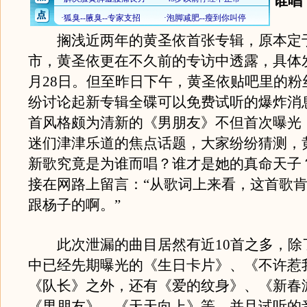
谁唱
搁浅近两年的黄圣依首张专辑，原本定于
市，黄圣依更在不久前的专访中透露，具体
月28日。但至昨日下午，黄圣依贴吧里的粉
纷讨论起新专辑全碟可以免费试听的爆炸消
首风格颇为清新的《男朋友》不但首次曝光
迷们津津乐道的焦点话题，大家纷纷猜测，
新歌究竟是为谁而唱？谁才是她的真命天子
接在网路上留言：“从歌词上来看，这首歌
跟杨子的啊。”
此次泄漏的曲目居然有近10首之多，除
中已经先期曝光的《生日卡片》、《不许惹
《队长》之外，还有《爱的纹身》、《新春
《男朋友》、《天天向上》等，并且试听的