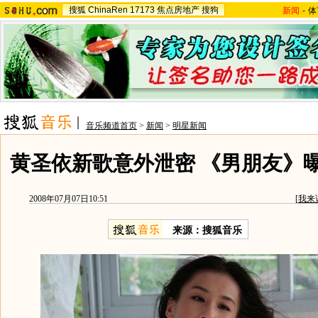
搜狐
ChinaRen
17173
焦点房地产
搜狗
新闻
-
体
音乐频道首页
>
新闻
>
明星新闻
黄圣依新歌意外泄密 《男朋友》
2008年07月07日10:51
[
我来
来源：搜狐音乐