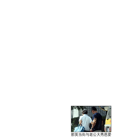
那英当街与老公大秀恩爱