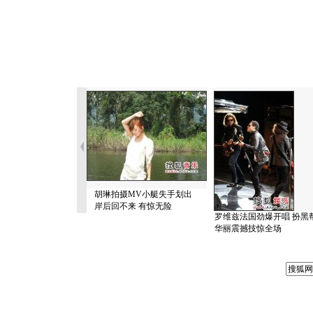
胡琳拍摄MV小艇失手划出
岸后回不来 有惊无险
罗维兹法国劲爆开唱 扮黑
华丽震撼技惊全场