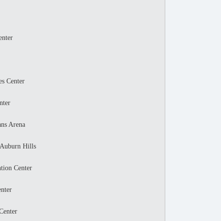
nter
s Center
ter
s Arena
uburn Hills
ion Center
nter
enter