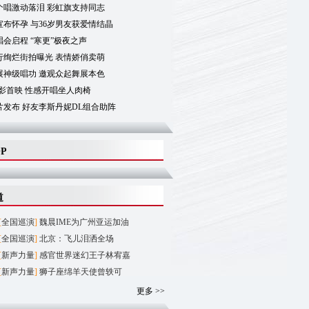
个唱激动落泪 彩虹旗支持同志
布怀孕 与36岁男友获爱情结晶
会启程 “寒更”极夜之声
行绚烂街拍曝光 表情娇俏卖萌
展神级唱功 邀观众起舞展本色
影首映 性感开唱坐人肉椅
片发布 好友李斯丹妮DL组合助阵
OP
道
[
全国巡演
]
魏晨IME为广州亚运加油
[
全国巡演
]
北京：飞儿泪洒全场
[
新声力量
]
感官世界迷幻王子林宥嘉
[
新声力量
]
狮子座绵羊天使曾轶可
更多 >>