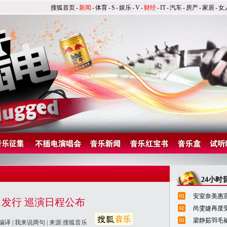
搜狐首页
-
新闻
-
体育
-
S
-
娱乐
-
V
-
财经
-
IT
-
汽车
-
房产
-
家居
-
女
24小时
安室奈美惠宣
日发行 巡演日程公布
尚雯婕再度
梁静茹羽毛
编译 |
我来说两句
| 来源:搜狐音乐