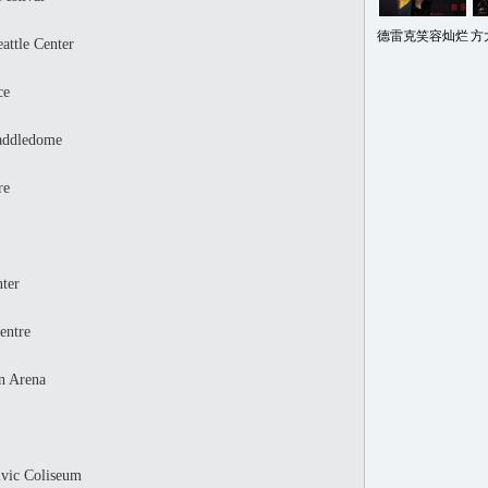
德雷克笑容灿烂
方
ttle Center
ce
ddledome
re
ter
ntre
 Arena
ic Coliseum