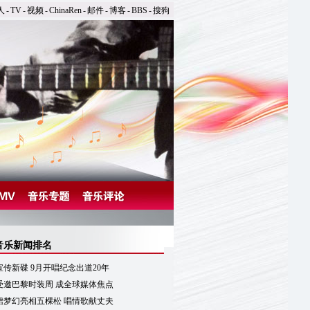
人
-
TV
-
视频
-
ChinaRen
-
邮件
-
博客
-
BBS
-
搜狗
音乐新闻排名
传新碟 9月开唱纪念出道20年
受邀巴黎时装周 成全球媒体焦点
裙梦幻亮相五棵松 唱情歌献丈夫