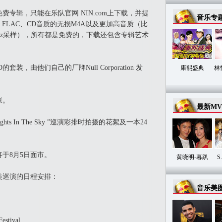
免费专辑，只能在乐队官网 NIN.com上下载，并提
音乐专
FLAC、CD音质的无损M4A以及更加高音质（比
/96kHz采样），所有都是免费的，下载还包含专辑艺术
。
套装，由他们自己的厂牌Null Corporation 发
康熙盛典
林
张。
最新MV
 In The Sky ”巡演彩排时拍摄的花絮及一本24
于8月5日面市。
黄晓明-暮趴
S
巡演的日程安排：
音乐美
stival