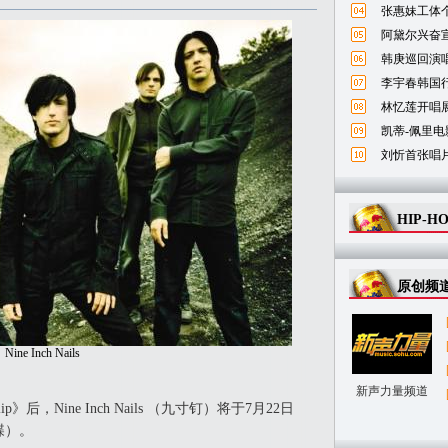
张惠妹工体
阿黛尔兴奋宣
韩庚巡回演唱
李宇春韩国
林忆莲开唱
凯蒂-佩里电
刘忻首张唱
HIP-H
原创频
Nine Inch Nails
新声力量频道
后，Nine Inch Nails （九寸钉）将于7月22日
3碟）。