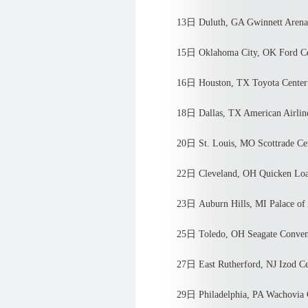
13日 Duluth, GA Gwinnett Arena
15日 Oklahoma City, OK Ford Ce
16日 Houston, TX Toyota Center
18日 Dallas, TX American Airline
20日 St. Louis, MO Scottrade Cen
22日 Cleveland, OH Quicken Loan
23日 Auburn Hills, MI Palace of A
25日 Toledo, OH Seagate Convent
27日 East Rutherford, NJ Izod Ce
29日 Philadelphia, PA Wachovia C