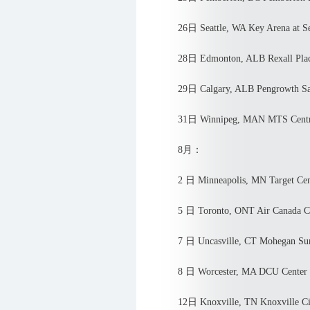
26日 Seattle, WA Key Arena at Sea
28日 Edmonton, ALB Rexall Pla
29日 Calgary, ALB Pengrowth Sa
31日 Winnipeg, MAN MTS Cent
8月：
2 日 Minneapolis, MN Target Cen
5 日 Toronto, ONT Air Canada Ce
7 日 Uncasville, CT Mohegan Sun
8 日 Worcester, MA DCU Center
12日 Knoxville, TN Knoxville Civ