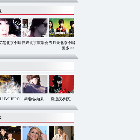
题
忆莲北京个唱
汪峰北京演唱会
五月天北京个唱
更多 >>
.H.E-SHERO
谭维维-如果...
庾澄庆-到死...
图