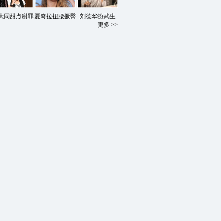
大同甜点谢罪
夏奇拉扭腰撅臀
刘德华扮武生
更多 >>