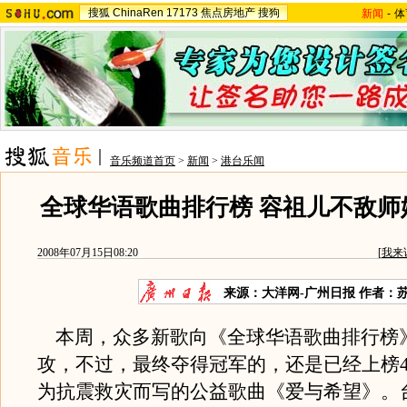
搜狐
ChinaRen
17173
焦点房地产
搜狗
新闻
-
体
音乐频道首页
>
新闻
>
港台乐闻
全球华语歌曲排行榜 容祖儿不敌师
2008年07月15日08:20
[
我来
来源：大洋网-广州日报 作者：
本周，众多新歌向《全球华语歌曲排行榜
攻，不过，最终夺得冠军的，还是已经上榜
为抗震救灾而写的公益歌曲《爱与希望》。