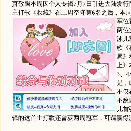
萧敬腾本周因个人专辑7月7日引进大陆发行
主打歌《收藏》在上周空降第6名之后，本
军位
两位
泳儿
歌《
累》
上》
3、
是，
不仅
不敌
儿首
辑的这首主打歌还曾获两周冠军，可谓赢得