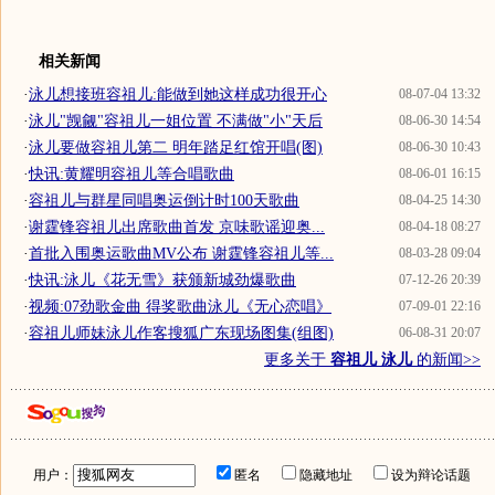
相关新闻
·
泳儿想接班容祖儿:能做到她这样成功很开心
08-07-04 13:32
·
泳儿"觊觎"容祖儿一姐位置 不满做"小"天后
08-06-30 14:54
·
泳儿要做容祖儿第二 明年踏足红馆开唱(图)
08-06-30 10:43
·
快讯:黄耀明容祖儿等合唱歌曲
08-06-01 16:15
·
容祖儿与群星同唱奥运倒计时100天歌曲
08-04-25 14:30
·
谢霆锋容祖儿出席歌曲首发 京味歌谣迎奥...
08-04-18 08:27
·
首批入围奥运歌曲MV公布 谢霆锋容祖儿等...
08-03-28 09:04
·
快讯:泳儿《花无雪》获颁新城劲爆歌曲
07-12-26 20:39
·
视频:07劲歌金曲 得奖歌曲泳儿《无心恋唱》
07-09-01 22:16
·
容祖儿师妹泳儿作客搜狐广东现场图集(组图)
06-08-31 20:07
更多关于
容祖儿 泳儿
的新闻>>
用户：
匿名
隐藏地址
设为辩论话题