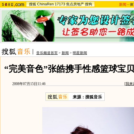
搜狐
ChinaRen
17173
焦点房地产
搜狗
新闻
-
体
音乐频道首页
>
新闻
>
明星新闻
“完美音色”张皓携手性感篮球宝贝
2008年07月15日11:46
[
我来
来源：搜狐音乐