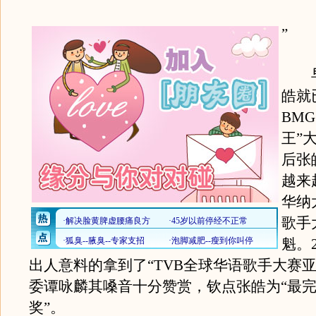
”
早在
皓就
BMG
王”
后张
越来
华纳
歌手
魁。
出人意料的拿到了“TVB全球华语歌手大赛亚
委谭咏麟其嗓音十分赞赏，钦点张皓为“最
奖”。