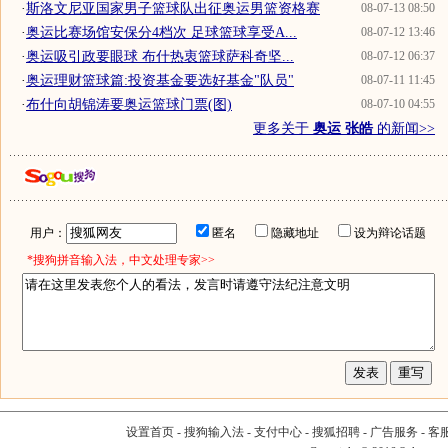
·
斯洛文尼亚国家男子篮球队出征奥运男篮资格赛
08-07-13 08:50
·
奥运比赛场馆安保分4档次 足球篮球享受A...
08-07-12 13:46
·
奥运吸引政要眼球 布什热衷篮球萨科奇坚...
08-07-12 06:37
·
奥运理财篮球篇:投资基金要选好基金"队员"
08-07-11 11:45
·
布什向胡锦涛要奥运篮球门票(图)
08-07-10 04:55
更多关于
奥运 张皓
的新闻>>
用户：
匿名
隐藏地址
设为辩论话题
*搜狗拼音输入法，中文处理专家>>
设置首页
-
搜狗输入法
-
支付中心
-
搜狐招聘
-
广告服务
-
客