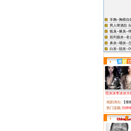
范冰冰李冰冰大
戏剧演出
|
【搜
热门连载
|
刘烨