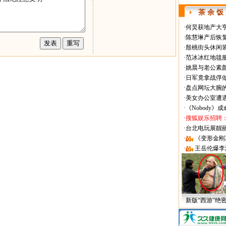
茶 余 饭
·
何炅获地产大亨
·
陈慧琳产后恢复
·
殷桃街头休闲装
·
范冰冰红地毯
·
姚晨与老公素
·
日军竟拿战俘
·
盘点网坛大腕
·
美女办公室遭
·
《Nobody》
·
搜狐娱乐招聘
·
台北电玩展靓丽Sh
·
《变形金刚
·
王岳伦爆李
新版“西游”绝