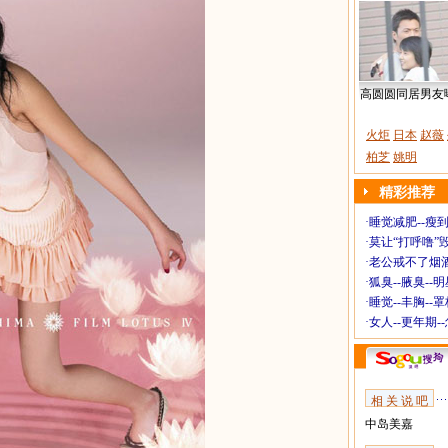
高圆圆同居男友
火炬
日本
赵薇
柏芝
姚明
精彩推荐
·
睡觉减肥--瘦到
·
莫让“打呼噜”
·
老公戒不了烟酒
·
狐臭--腋臭--
·
睡觉--丰胸--
·
女人--更年期-
相 关 说 吧
中岛美嘉