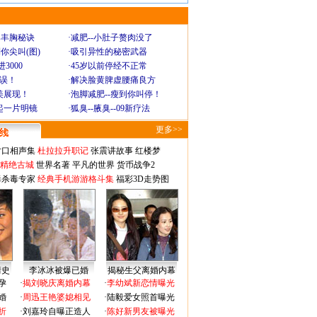
爆丰胸秘诀
·
减肥--小肚子赘肉没了
你尖叫(图)
·
吸引异性的秘密武器
3000
·
45岁以前停经不正常
不误！
·
解决脸黄脾虚腰痛良方
美展现！
·
泡脚减肥--瘦到你叫停！
起一片明镜
·
狐臭--腋臭--09新疗法
更多>>
对口相声集
杜拉拉升职记
张震讲故事
红楼梦
-精绝古城
世界名著
平凡的世界
货币战争2
毒杀毒专家
经典手机游游格斗集
福彩3D走势图
情史
李冰冰被爆已婚
揭秘生父离婚内幕
孕
·
揭刘晓庆离婚内幕
·
李幼斌新恋情曝光
婚
·
周迅王艳婆媳相见
·
陆毅爱女照首曝光
折
·
刘嘉玲自曝正造人
·
陈好新男友被曝光