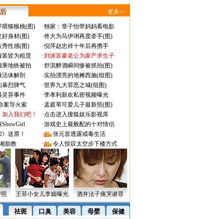
 后
更多>>
喂猕猴桃(图)
·
独家：章子怡带妈妈看电影
好身材(图)
·
佟大为马伊琍再度牵手(图)
秀性感(图)
·
倪萍赵忠祥十年后再携手
服装皆为租赁
·
刘涛富豪老公为家产求生子
颜乘地铁被拍
·
舒淇醉酒瞬间惨被抓拍(图)
做活体解剖
·
实拍漂亮的地摊西施(组图)
的暴烈脾气
·
世界九大罪恶之城(组图)
遇灵异事件
·
李孝利新欢私密视频曝光
成命案导火索
·
孟庭苇可爱儿子最新照(图)
：加入我们吧！
·
点击进入搜狐娱乐影视库
owGirl
·
游戏史上最般配的十对情侣
2》送票！
·
张元首透露戒毒生活
湘胎教
·
令人惊叹太空步下楼方式
密照
王菲小女儿李嫣曝光
酒井法子痛哭谢罪