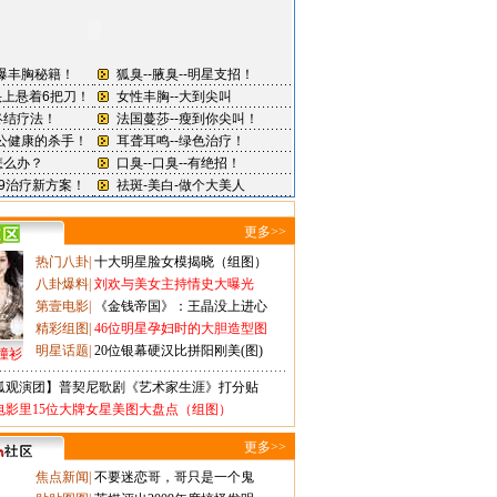
更多>>
热门八卦
|
十大明星脸女模揭晓（组图）
八卦爆料
|
刘欢与美女主持情史大曝光
第壹电影
|
《金钱帝国》：王晶没上进心
精彩组图
|
46位明星孕妇时的大胆造型图
明星话题
|
20位银幕硬汉比拼阳刚美(图)
撞衫
狐观演团】普契尼歌剧《艺术家生涯》打分贴
电影里15位大牌女星美图大盘点（组图）
更多>>
焦点新闻
|
不要迷恋哥，哥只是一个鬼