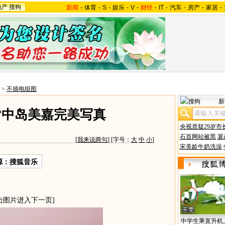
地产
搜狗
新闻
-
体育
-
S
-
娱乐
-
V
-
财经
-
IT
-
汽车
-
房产
-
家居
-
>
不插电组图
新
”中岛美嘉完美写真
央视质疑29岁市
石首网站被黑
篡
[
我来说两句
] [字号：
大
中
小
]
宋美龄牛奶洗澡
源：搜狐音乐
击图片进入下一页]
中学生乘直升机