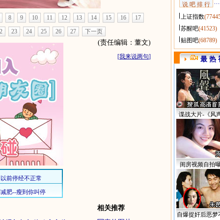
说 吧 排 行
上证指数
(7744
8
9
10
11
12
13
14
15
16
17
苏醒吧
(41523)
2
23
24
25
26
27
下一页
贴图吧
(68789)
(责任编辑：董文)
[
我来说两句
]
最 热 
谍战大片-《风
闺房视频自拍
相关推荐
自爆捉奸后恶梦