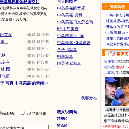
写真的图片
 被爆与权相佑秘密交往
搜狐商机
相佑被爆料从今年年初就秘密地与
中岛美嘉的音乐
知情人士透露,权相佑与孙泰英是
中岛美嘉 资料
·
丰胸--林志玲
发展成为恋人的...
·
睡觉减肥--瘦到
中岛美嘉日文怎么写
·
开这样的店 日进
life中岛美嘉
·
上班 兼职 两
文版首发
08-07-18 11:39
中岛美嘉 music
·
健康与美丽完
...
08-07-18 09:49
中岛美嘉 傀儡娃娃
·
为健康行业撑
08-07-18 08:14
章子怡写真
肌肤
08-07-17 18:45
明星写真
·
听评书
|
郭德纲
庞冷艳
08-07-17 18:01
阿朵性感写真
·
听小说
|
鬼吹灯1
材(图)
08-07-16 17:53
·
共享区
|
手机病
邃气质
08-07-16 16:33
关于
写真 中岛美嘉
的新闻>>
我要发布
揭田壮壮徐帆
我来说两句
隐藏地址
设为辩论话题
·
赵薇被爆已经怀
精华区
·
李宇春爆遭母逼
辩论区
·
圣诞节明信片八