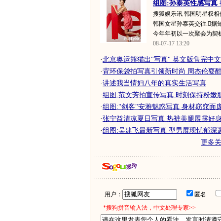
组图:孙泰英性感写真
搜狐娱乐讯 韩国明星权
韩国女星孙泰英交往.据
今年年初以一次聚会为契机
08-07-17 13:20
·
北京奥运熊猫出"写真" 英文版售完中
·
背环保袋拍写真引领新时尚 周杰伦耍酷帅
·
讲述我当情妇八年的真实生活写真
·
组图:范文芳拍宣传写真 时刻保持粉嫩
·
组图:"剑客"安雅魅惑写真 身材窈窕面
·
张宁益清凉夏日写真 热裤美腿展露好身
·
组图:吴建飞最新写真 型男展现忧郁深
更多
用户：
匿名
*搜狗拼音输入法，中文处理专家>>