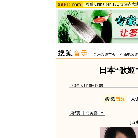
搜狐
ChinaRen
17173
焦点房
音乐频道首页
>
不插电频道
日本“歌姬
2008年07月18日12:09
来
[点