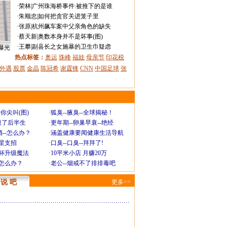
·
荣林
|
广州珠海桥事件:被推下的是谁
·
朱顺忠
|
如何把贪官关进笼子里
·
张原
|
杭州飙车案中父亲角色的缺失
·
蔡天新
|
奥数本身并不是坏事(图)
·
王攀
|
副县长之女施暴的卫生巾疑虑
曝光
热点标签：
奥运
珠峰
福娃
母亲节
印花税
外遇
股票
金晶
陈冠希
谢霆锋
CNN
中国足球
张
你尖叫(图)
·
狐臭--腋臭--全球揭秘！
毁了后半生
·
更年期--卵巢早衰--绝经
--怎么办？
·
涵盖健康要闻健康生活导航
明星支招
·
口臭--口臭--拜拜了!
罩杯升级魔法
·
10平米小店 月赚20万
-怎么办？
·
老公--烟戒不了排排毒吧
说 吧
更多>>