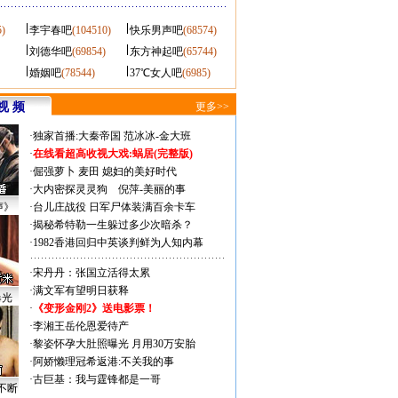
5)
李宇春吧
(104510)
快乐男声吧
(68574)
刘德华吧
(69854)
东方神起吧
(65744)
婚姻吧
(78544)
37℃女人吧
(6985)
视 频
更多>>
·
独家首播:大秦帝国
范冰冰-金大班
·
在线看超高收视大戏:
蜗居(完整版)
·
倔强萝卜
麦田
媳妇的美好时代
·
大内密探灵灵狗
倪萍-美丽的事
声》
·
台儿庄战役 日军尸体装满百余卡车
·
揭秘希特勒一生躲过多少次暗杀？
·
1982香港回归中英谈判鲜为人知内幕
·
宋丹丹：张国立活得太累
·
满文军有望明日获释
曝光
·
《变形金刚2》送电影票！
·
李湘王岳伦恩爱待产
·
黎姿怀孕大肚照曝光 月用30万安胎
·
阿娇懒理冠希返港:不关我的事
·
古巨基：我与霆锋都是一哥
不断