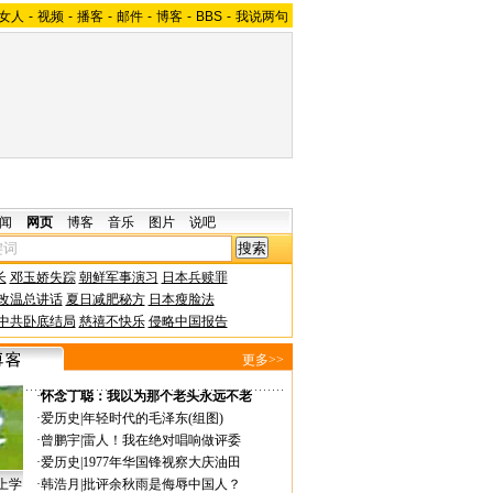
女人
-
视频
-
播客
-
邮件
-
博客
-
BBS
-
我说两句
闻
网页
博客
音乐
图片
说吧
长
邓玉娇失踪
朝鲜军事演习
日本兵赎罪
改温总讲话
夏日减肥秘方
日本瘦脸法
中共卧底结局
慈禧不快乐
侵略中国报告
更多>>
·
怀念丁聪：我以为那个老头永远不老
·
爱历史
|
年轻时代的毛泽东(组图)
·
曾鹏宇
|
雷人！我在绝对唱响做评委
·
爱历史
|
1977年华国锋视察大庆油田
上学
·
韩浩月
|
批评余秋雨是侮辱中国人？