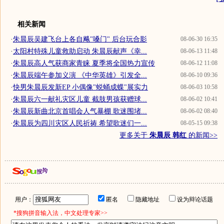
相关新闻
·
朱晨辰吴建飞台上各自飚"嗓门" 后台玩合影
08-06-30 16:35
·
太阳村特殊儿童救助启动 朱晨辰献声《幸...
08-06-13 11:48
·
朱晨辰高人气获商家青睐 夏季将全国热力宣传
08-06-12 11:08
·
朱晨辰端午参加义演 《中华英雄》引发全...
08-06-10 09:36
·
快男朱晨辰发新EP 小偶像"蜕蛹成蝶"展实力
08-06-03 10:58
·
朱晨辰六一献礼灾区儿童 截肢男孩获赠球...
08-06-02 10:41
·
朱晨辰新曲北京首唱会人气暴棚 歌迷围堵...
08-06-02 08:40
·
朱晨辰为四川灾区人民祈祷 希望歌迷们一...
08-05-15 09:38
更多关于
朱晨辰 韩红
的新闻>>
用户：
匿名
隐藏地址
设为辩论话题
*搜狗拼音输入法，中文处理专家>>