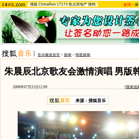
搜狐
ChinaRen
17173
焦点房地产
搜狗
新闻
-
体
音乐频道首页
>
新闻
>
明星新闻
朱晨辰北京歌友会激情演唱 男版
2008年07月21日12:09
[
我来说
来源：搜狐音乐