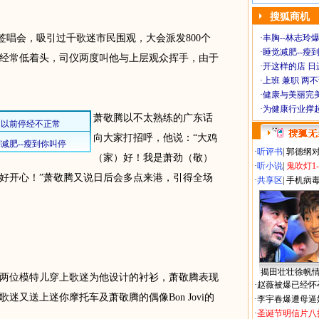
搜狐商机
唱会，吸引过千歌迷市民围观，大会派发800个
·
丰胸--林志玲
·
睡觉减肥--瘦到
经常低着头，司仪两度叫他与上层观众挥手，由于
·
开这样的店 日进
·
上班 兼职 两
·
健康与美丽完
·
为健康行业撑
萧敬腾以不太熟练的广东话
向大家打招呼，他说：“大鸡
·
听评书
|
郭德纲
（家）好！我是萧劲（敬）
·
听小说
|
鬼吹灯1
好开心！”萧敬腾又说日后会多点来港，引得全场
·
共享区
|
手机病
揭田壮壮徐帆
位模特儿穿上歌迷为他设计的衬衫，萧敬腾表现
·
赵薇被爆已经怀
迷又送上迷你摩托车及萧敬腾的偶像Bon Jovi的
·
李宇春爆遭母逼
·
圣诞节明信片八