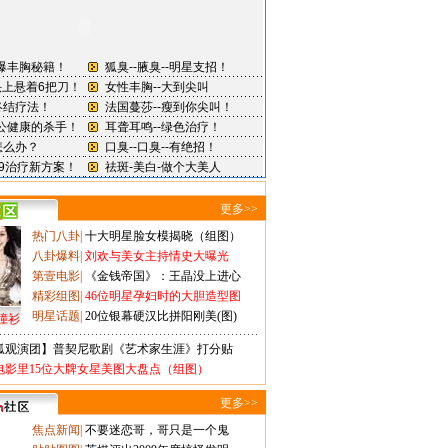
更多>>
热门八卦
|
十大明星脸女模揭晓（组图）
八卦爆料
|
刘欢与美女主持情史大曝光
第壹电影
|
《金钱帝国》：王晶没上进心
精彩组图
|
46位明星孕妇时的大胆造型图
明星话题
|
20位银幕硬汉比拼阳刚美(图)
撞衫
狐观演团】普契尼歌剧《艺术家生涯》打分贴
电影里15位大牌女星美图大盘点（组图）
更多>>
焦点新闻
|
不要迷恋哥，哥只是一个鬼