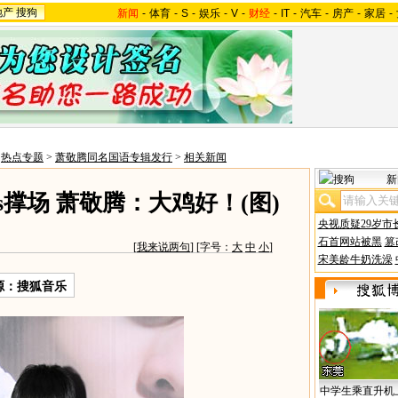
地产
搜狗
新闻
-
体育
-
S
-
娱乐
-
V
-
财经
-
IT
-
汽车
-
房产
-
家居
-
>
热点专题
>
萧敬腾同名国语专辑发行
>
相关新闻
新
s撑场 萧敬腾：大鸡好！(图)
央视质疑29岁市
石首网站被黑
篡
[
我来说两句
] [字号：
大
中
小
]
宋美龄牛奶洗澡
源：搜狐音乐
中学生乘直升机