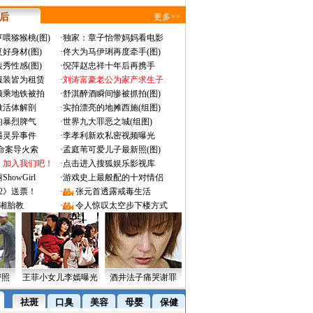
 后
更多>>
喂猕猴桃(图)
·
独家：章子怡带妈妈看电影
好身材(图)
·
佟大为马伊琍再度牵手(图)
秀性感(图)
·
倪萍赵忠祥十年后再携手
服装皆为租赁
·
刘涛富豪老公为家产求生子
颜乘地铁被拍
·
舒淇醉酒瞬间惨被抓拍(图)
做活体解剖
·
实拍漂亮的地摊西施(组图)
的暴烈脾气
·
世界九大罪恶之城(组图)
遇灵异事件
·
李孝利新欢私密视频曝光
成命案导火索
·
孟庭苇可爱儿子最新照(图)
：加入我们吧！
·
点击进入搜狐娱乐影视库
owGirl
·
游戏史上最般配的十对情侣
2》送票！
·
张元首透露戒毒生活
湘胎教
·
令人惊叹太空步下楼方式
密照
王菲小女儿李嫣曝光
酒井法子痛哭谢罪