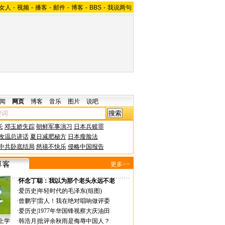
女人
-
视频
-
播客
-
邮件
-
博客
-
BBS
-
我说两句
闻
网页
博客
音乐
图片
说吧
长
邓玉娇失踪
朝鲜军事演习
日本兵赎罪
改温总讲话
夏日减肥秘方
日本瘦脸法
中共卧底结局
慈禧不快乐
侵略中国报告
更多>>
·
怀念丁聪：我以为那个老头永远不老
·
爱历史
|
年轻时代的毛泽东(组图)
·
曾鹏宇
|
雷人！我在绝对唱响做评委
·
爱历史
|
1977年华国锋视察大庆油田
上学
·
韩浩月
|
批评余秋雨是侮辱中国人？