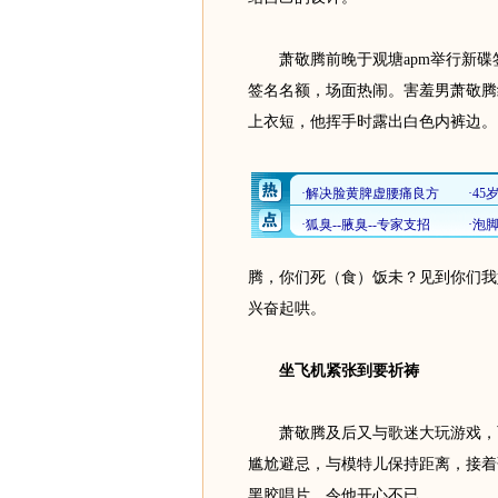
萧敬腾前晚于观塘apm举行新碟签
签名名额，场面热闹。害羞男萧敬腾
上衣短，他挥手时露出白色内裤边。
腾，你们死（食）饭未？见到你们我
兴奋起哄。
坐飞机紧张到要祈祷
萧敬腾及后又与歌迷大玩游戏，两
尴尬避忌，与模特儿保持距离，接着歌
黑胶唱片，令他开心不已。