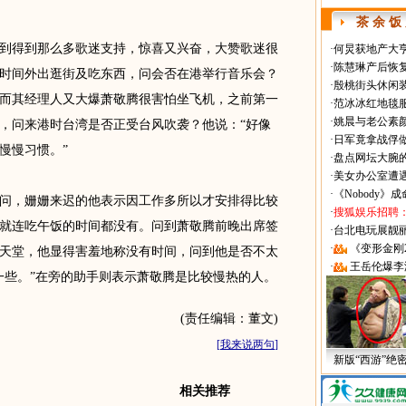
茶 余 饭
得到那么多歌迷支持，惊喜又兴奋，大赞歌迷很
·
何炅获地产大亨
·
陈慧琳产后恢复
时间外出逛街及吃东西，问会否在港举行音乐会？
·
殷桃街头休闲装
而其经理人又大爆萧敬腾很害怕坐飞机，之前第一
·
范冰冰红地毯
·
姚晨与老公素
，问来港时台湾是否正受台风吹袭？他说：“好像
·
日军竟拿战俘
慢慢习惯。”
·
盘点网坛大腕
·
美女办公室遭
·
《Nobody》
，姗姗来迟的他表示因工作多所以才安排得比较
·
搜狐娱乐招聘
就连吃午饭的时间都没有。问到萧敬腾前晚出席签
·
台北电玩展靓丽Sh
·
《变形金刚
天堂，他显得害羞地称没有时间，问到他是否不太
·
王岳伦爆李
一些。”在旁的助手则表示萧敬腾是比较慢热的人。
(责任编辑：董文)
[
我来说两句
]
新版“西游”绝
相关推荐