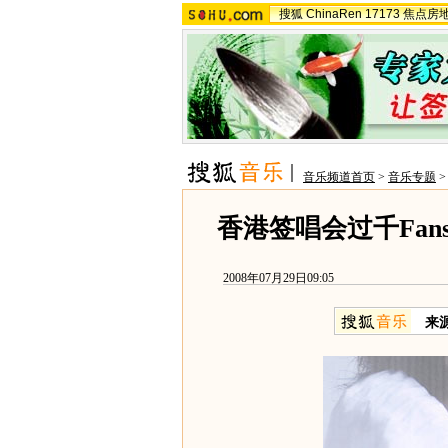
搜狐
ChinaRen
17173
焦点房
音乐频道首页
>
音乐专题
香港签唱会过千Fan
2008年07月29日09:05
来