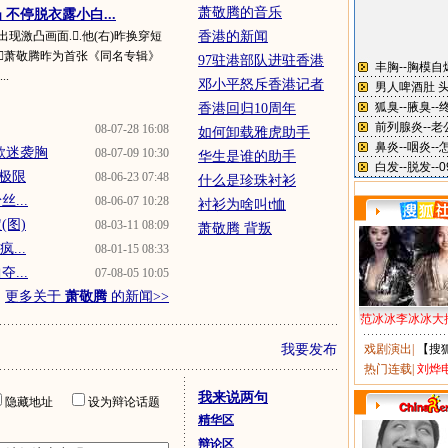
萧敬腾的音乐
不停脱衣露小白...
现激凸画面..他(右)昨换穿短
香港的新闻
萧敬腾昨为首张《同名专辑》
97驻港部队进驻香港
.
邓小平怒斥香港记者
香港回归10周年
08-07-28 16:08
如何卸载雅虎助手
歌迷袭胸
08-07-09 10:30
华生是谁的助手
受极限
08-06-23 07:48
什么是珍珠衬衫
...
08-06-07 10:28
衬衫为啥叫t恤
(图)
08-03-11 08:09
萧敬腾 背叛
...
08-01-15 08:33
...
07-08-05 10:05
更多关于
萧敬腾
的新闻>>
范冰冰李冰冰大
我要发布
戏剧演出
|
【搜
热门连载
|
刘烨
我来说两句
隐藏地址
设为辩论话题
精华区
辩论区