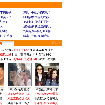
爆丰胸秘诀
·
减肥--小肚子赘肉没了
你尖叫(图)
·
吸引异性的秘密武器
3000
·
45岁以前停经不正常
不误！
·
解决脸黄脾虚腰痛良方
美展现！
·
泡脚减肥--瘦到你叫停！
起一片明镜
·
狐臭--腋臭--09新疗法
更多>>
对口相声集
杜拉拉升职记
张震讲故事
红楼梦
-精绝古城
世界名著
平凡的世界
货币战争2
毒杀毒专家
经典手机游游格斗集
福彩3D走势图
情史
李冰冰被爆已婚
揭秘生父离婚内幕
孕
·
揭刘晓庆离婚内幕
·
李幼斌新恋情曝光
婚
·
周迅王艳婆媳相见
·
陆毅爱女照首曝光
折
·
刘嘉玲自曝正造人
·
陈好新男友被曝光