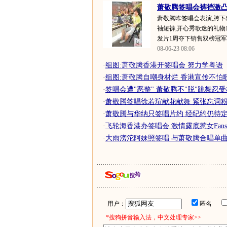
萧敬腾签唱会裤裆激凸 
萧敬腾昨签唱会表演,胯下出
袖短裤,开心秀歌迷的礼物
发片1周夺下销售双榜冠军..
08-06-23 08:06
·
组图:萧敬腾香港开签唱会 努力学粤语
·
组图:萧敬腾自嘲身材烂 香港宣传不怕
·
签唱会遭"恶整" 萧敬腾不"脱"跳舞忍
·
萧敬腾签唱徐若瑄献花献舞 紧张忘词粉丝
·
萧敬腾与华纳只签唱片约 经纪约仍待定
·
飞轮海香港办签唱会 激情露底惹女Fans疯
·
大雨滂沱阿妹照签唱 与萧敬腾合唱单曲夺
用户：
匿名
*搜狗拼音输入法，中文处理专家>>