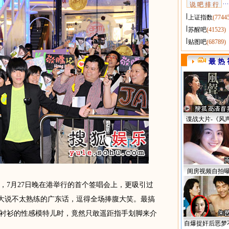
说 吧 排 行
上证指数
(7744
苏醒吧
(41523)
贴图吧
(68789)
最 热 
谍战大片-《风
闺房视频自拍
7月27日晚在港举行的首个签唱会上，更吸引过
，他则大说不太熟练的广东话，逗得全场捧腹大笑。最搞
衬衫的性感模特儿时，竟然只敢遥距指手划脚来介
自爆捉奸后恶梦