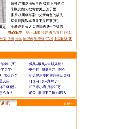
·
荣林
|
广州珠海桥事件:被推下的是谁
·
朱顺忠
|
如何把贪官关进笼子里
·
张原
|
杭州飙车案中父亲角色的缺失
·
蔡天新
|
奥数本身并不是坏事(图)
·
王攀
|
副县长之女施暴的卫生巾疑虑
曝光
热点标签：
奥运
珠峰
福娃
母亲节
印花税
外遇
股票
金晶
陈冠希
谢霆锋
CNN
中国足球
张
你尖叫(图)
·
狐臭--腋臭--全球揭秘！
毁了后半生
·
更年期--卵巢早衰--绝经
--怎么办？
·
涵盖健康要闻健康生活导航
明星支招
·
口臭--口臭--拜拜了!
罩杯升级魔法
·
10平米小店 月赚20万
-怎么办？
·
老公--烟戒不了排排毒吧
说 吧
更多>>