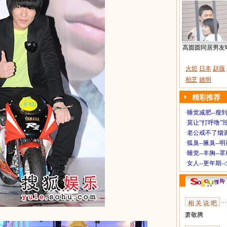
高圆圆同居男友
火炬
日本
赵薇
柏芝
姚明
精彩推荐
·
睡觉减肥--瘦到
·
莫让“打呼噜”
·
老公戒不了烟酒
·
狐臭--腋臭--
·
睡觉--丰胸--
·
女人--更年期-
相 关 说 吧
萧敬腾