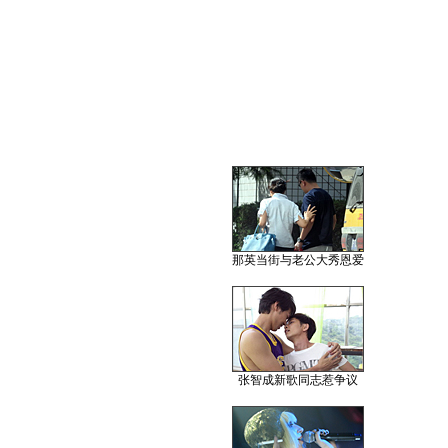
那英当街与老公大秀恩爱
张智成新歌同志惹争议