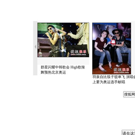
群星闪耀中韩歌会 High歌辣
舞预热北京奥运
羽泉自比筷子驳单飞 演唱
上要为奥运选手献唱