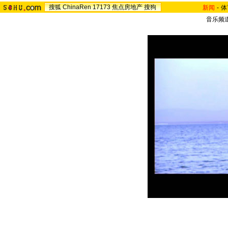
搜狐
ChinaRen
17173
焦点房地产
搜狗
新闻
-
体
音乐频