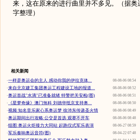
来，这在原来的进行曲里并不多见。（据奥
字整理）
相关新闻
·
一样是奥运会的主人 感动你我的伊拉克体...
08-08-06 08:54
·
来自北京建工集团奥运工程建设工地的报道...
08-08-06 08:52
·
奥运首战"水滴"已准备就绪 特警把关安检(图)
08-08-06 08:51
·
《星梦奇缘》澳门煞科 刘德华抵京支持奥...
08-08-06 08:50
·
视频:知名音乐家心系奥运梦 徐沛东传递圣火情
08-08-06 08:49
·
奥运期间出行攻略:公交是首选 观赛不开车
08-08-06 08:48
·
组图:奥运火炬接力大同站 起跑仪式军乐表演
08-06-27 08:59
·
军乐奏响奥运音符(图)
08-04-22 07:48