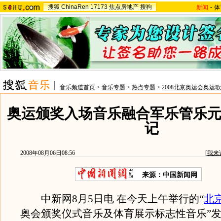
搜狐
ChinaRen
17173
焦点房地产
搜狗
新闻
-
体
音乐频道首页
>
音乐专题
>
热点专题
>
2008北京奥运会奥运
奥运颁奖入场音乐融合军乐管乐元
记
2008年08月06日08:56
[
我来
来源：中国新闻网
中新网8月5日电 在今天上午举行的“
北
奥会颁奖仪式音乐及体育展示标志性音乐”