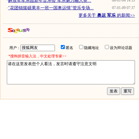
·
解放军军乐团新年音乐会 军乐魅力融入奥...
08-01-04 14:33
·
"花团锦簇硕果丰一班一国奥运情"管乐专场...
07-01-09 07:37
更多关于
奥运 军乐
的新闻>>
用户：
匿名
隐藏地址
设为辩论话题
*搜狗拼音输入法，中文处理专家>>