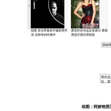
组图 音乐界最抢手摄影师丹
萧亚轩庆功会定装展示 透视
尼-克林奇的经典作
诱惑尽展丝滑肌肤
组图：阿娇艳照