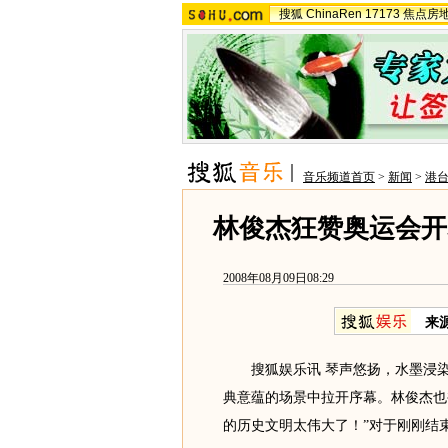
搜狐
ChinaRen
17173
焦点房
音乐频道首页
>
新闻
>
港
林俊杰狂赞奥运会开
2008年08月09日08:29
来
搜狐娱乐讯 琴声悠扬，水墨浸染
典意蕴的场景中拉开序幕。林俊杰也
的历史文明太伟大了！”对于刚刚结