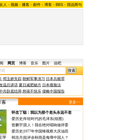
女人
-
视频
-
播客
-
邮件
-
博客
-
BBS
-
我说两句
闻
网页
博客
音乐
图片
说吧
长
邓玉娇失踪
朝鲜军事演习
日本兵赎罪
改温总讲话
夏日减肥秘方
日本瘦脸法
中共卧底结局
慈禧不快乐
侵略中国报告
更多>>
·
怀念丁聪：我以为那个老头永远不老
·
爱历史
|
年轻时代的毛泽东(组图)
·
曾鹏宇
|
雷人！我在绝对唱响做评委
·
爱历史
|
1977年华国锋视察大庆油田
上学
·
韩浩月
|
批评余秋雨是侮辱中国人？