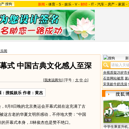
地产
搜狗
新闻
-
体育
-
S
-
娱乐
-
V
-
财经
-
IT
-
汽车
-
房产
-
家居
-
台乐闻
新
幕式 中国古典文化感人至深
央视质疑29岁市
石首网站被黑
篡
[
我来说两句
] [字号：
大
中
小
]
宋美龄牛奶洗澡
源：搜狐娱乐 作者：黄杰
，8月8日晚的北京奥运会开幕式就在这充满了古
被这古老的华夏文明所感动，不停地大赞：“中国
束的开幕式本身，JJ林俊杰也是赞不绝口。
中学生乘直升机