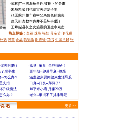
·
荣林
|
广州珠海桥事件:被推下的是谁
·
朱顺忠
|
如何把贪官关进笼子里
·
张原
|
杭州飙车案中父亲角色的缺失
·
蔡天新
|
奥数本身并不是坏事(图)
·
王攀
|
副县长之女施暴的卫生巾疑虑
曝光
热点标签：
奥运
珠峰
福娃
母亲节
印花税
外遇
股票
金晶
陈冠希
谢霆锋
CNN
中国足球
张
你尖叫(图)
·
狐臭--腋臭--全球揭秘！
毁了后半生
·
更年期--卵巢早衰--绝经
--怎么办？
·
涵盖健康要闻健康生活导航
明星支招
·
口臭--口臭--拜拜了!
罩杯升级魔法
·
10平米小店 月赚20万
-怎么办？
·
老公--烟戒不了排排毒吧
说 吧
更多>>