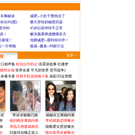
爆丰胸秘诀
·
减肥--小肚子赘肉没了
你尖叫(图)
·
吸引异性的秘密武器
3000
·
45岁以前停经不正常
不误！
·
解决脸黄脾虚腰痛良方
美展现！
·
泡脚减肥--瘦到你叫停！
起一片明镜
·
狐臭--腋臭--09新疗法
更多>>
对口相声集
杜拉拉升职记
张震讲故事
红楼梦
-精绝古城
世界名著
平凡的世界
货币战争2
毒杀毒专家
经典手机游游格斗集
福彩3D走势图
情史
李冰冰被爆已婚
揭秘生父离婚内幕
孕
·
揭刘晓庆离婚内幕
·
李幼斌新恋情曝光
婚
·
周迅王艳婆媳相见
·
陆毅爱女照首曝光
折
·
刘嘉玲自曝正造人
·
陈好新男友被曝光