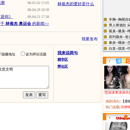
高潮
08-05-02 15:05
林俊杰的爱好是什么
08-04-29 20:58
欢迎你》
08-04-21 17:38
关于
林俊杰 奥运会
的新闻>>
我要发布
我来说两句
隐藏地址
设为辩论话题
精华区
辩论区
范冰冰李冰冰大
戏剧演出
|
【搜
热门连载
|
刘烨