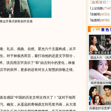
说 吧 排 行
上证指数
(7744
苏醒吧
(41523)
贴图吧
(68789)
奥运开幕式获取创作灵感
最 热 
、礼乐、戏曲、自然、星光六个主题构成，从不
生。对于林俊杰而言，最打动他的还是文字部分，
谍战大片-《风
术。演员用活字演示了“和”由古到今的变化，林俊
汉字的崇拜，更多的还有对古人智慧的崇敬之情。
闺房视频自拍
在感叹“中国的历史文明太伟大了！”这对于他而
习。确实，从遥远的青铜鼎文到毛笔书画，从大漠
自爆捉奸后恶梦