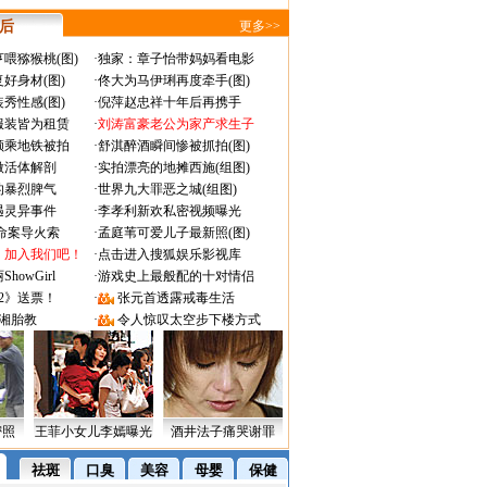
 后
更多>>
喂猕猴桃(图)
·
独家：章子怡带妈妈看电影
好身材(图)
·
佟大为马伊琍再度牵手(图)
秀性感(图)
·
倪萍赵忠祥十年后再携手
服装皆为租赁
·
刘涛富豪老公为家产求生子
颜乘地铁被拍
·
舒淇醉酒瞬间惨被抓拍(图)
做活体解剖
·
实拍漂亮的地摊西施(组图)
的暴烈脾气
·
世界九大罪恶之城(组图)
遇灵异事件
·
李孝利新欢私密视频曝光
成命案导火索
·
孟庭苇可爱儿子最新照(图)
：加入我们吧！
·
点击进入搜狐娱乐影视库
owGirl
·
游戏史上最般配的十对情侣
2》送票！
·
张元首透露戒毒生活
湘胎教
·
令人惊叹太空步下楼方式
密照
王菲小女儿李嫣曝光
酒井法子痛哭谢罪