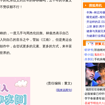
子的礼乐信义到古琴的铮铮幽鸣，五千年的华夏文
搜狐商机
不赞叹都不行！
·
丰胸--林志玲
·
睡觉减肥--瘦到
·
开这样的店 日进
·
上班 兼职 两
·
健康与美丽完
称的，一度几乎与周杰伦抗衡。林俊杰表示自己
·
为健康行业撑
入到自己的音乐之中，譬如《江南》。但是奥运会
创作中，会尝试更多的元素、更多的方式，来丰富
·
听评书
|
郭德纲
世界的。
·
听小说
|
鬼吹灯1
·
共享区
|
手机病
(责任编辑：董文)
揭田壮壮徐帆
[
我来说两句
]
·
赵薇被爆已经怀
·
李宇春爆遭母逼
·
圣诞节明信片八