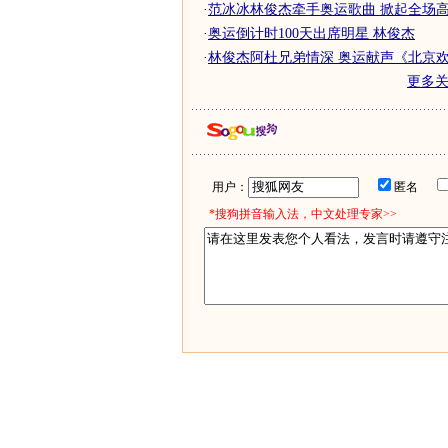
·
范冰冰林俊杰牵手奥运歌曲 掀起全场
·
奥运倒计时100天出席明星 林俊杰
·
林俊杰阿杜兄弟情深 奥运献声《北京
更多
用户：
匿名
*搜狗拼音输入法，中文处理专家>>