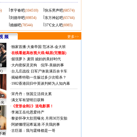
5)
李宇春吧
(104510)
快乐男声吧
(68574)
刘德华吧
(69854)
东方神起吧
(65744)
婚姻吧
(78544)
37℃女人吧
(6985)
视 频
更多>>
·
独家首播:大秦帝国
范冰冰-金大班
·
在线看超高收视大戏:
蜗居(完整版)
·
倔强萝卜
麦田
媳妇的美好时代
·
大内密探灵灵狗
倪萍-美丽的事
声》
·
台儿庄战役 日军尸体装满百余卡车
·
揭秘希特勒一生躲过多少次暗杀？
·
1982香港回归中英谈判鲜为人知内幕
·
宋丹丹：张国立活得太累
·
满文军有望明日获释
曝光
·
《变形金刚2》送电影票！
·
李湘王岳伦恩爱待产
·
黎姿怀孕大肚照曝光 月用30万安胎
·
阿娇懒理冠希返港:不关我的事
·
古巨基：我与霆锋都是一哥
不断