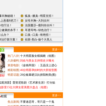
更多>>
热门八卦
|
十大明星脸女模揭晓（组图）
八卦爆料
|
刘欢与美女主持情史大曝光
第壹电影
|
《金钱帝国》：王晶没上进心
精彩组图
|
46位明星孕妇时的大胆造型图
明星话题
|
20位银幕硬汉比拼阳刚美(图)
撞衫
狐观演团】普契尼歌剧《艺术家生涯》打分贴
电影里15位大牌女星美图大盘点（组图）
更多>>
焦点新闻
|
不要迷恋哥，哥只是一个鬼