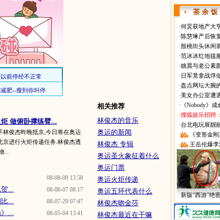
茶 余 饭
·
何炅获地产大亨
·
陈慧琳产后恢复
·
殷桃街头休闲装
·
范冰冰红地毯
·
姚晨与老公素
·
日军竟拿战俘
·
盘点网坛大腕
·
美女办公室遭
·
《Nobody》
相关推荐
·
搜狐娱乐招聘
林俊杰的音乐
 做俯卧撑练臂...
·
台北电玩展靓丽Sh
手林俊杰昨晚抵京,今日将在奥运
奥运的新闻
·
《变形金刚
北京进行火炬传递任务.林俊杰透
林俊杰 专辑
·
王岳伦爆李
..
奥运圣火象征着什么
奥运门票
08-08-09 13:58
奥运火炬传递
...
08-08-07 08:17
奥运五环代表什么
新版“西游”绝
...
08-07-29 07:47
林俊杰吻金莎
...
08-05-04 13:41
林俊杰最近在干嘛