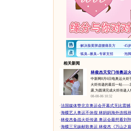
相关新闻
林俊杰天安门传奥运火炬
中新网8月6日电奥运火炬
火炬传递的最后一站——
露,为圆满完成火炬传递人物.
08-08-06 10:32
·
法国媒体赞北京奥运会开幕式无比震撼
·
海蝶艺人奥运不休假 林妈妈海外连线祝贺
·
林俊杰备战火炬传递 奥运会最想看刘翔比
·
海蝶三兄妹献歌奥运 林俊杰《万山之巅》