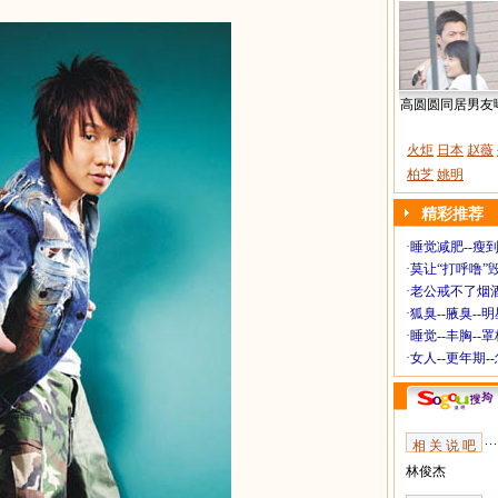
高圆圆同居男友
火炬
日本
赵薇
柏芝
姚明
精彩推荐
·
睡觉减肥--瘦到
·
莫让“打呼噜”
·
老公戒不了烟酒
·
狐臭--腋臭--
·
睡觉--丰胸--
·
女人--更年期-
相 关 说 吧
林俊杰