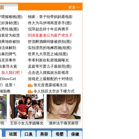
 后
更多>>
喂猕猴桃(图)
·
独家：章子怡带妈妈看电影
好身材(图)
·
佟大为马伊琍再度牵手(图)
秀性感(图)
·
倪萍赵忠祥十年后再携手
服装皆为租赁
·
刘涛富豪老公为家产求生子
颜乘地铁被拍
·
舒淇醉酒瞬间惨被抓拍(图)
做活体解剖
·
实拍漂亮的地摊西施(组图)
的暴烈脾气
·
世界九大罪恶之城(组图)
遇灵异事件
·
李孝利新欢私密视频曝光
成命案导火索
·
孟庭苇可爱儿子最新照(图)
：加入我们吧！
·
点击进入搜狐娱乐影视库
owGirl
·
游戏史上最般配的十对情侣
2》送票！
·
张元首透露戒毒生活
湘胎教
·
令人惊叹太空步下楼方式
密照
王菲小女儿李嫣曝光
酒井法子痛哭谢罪