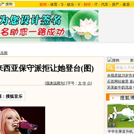
地产
搜狗
新闻
-
体育
-
S
-
娱乐
-
V
-
财经
-
IT
-
汽车
-
房产
-
家居
-
美乐闻
新
来西亚保守派拒让她登台(图)
央视质疑29岁市
石首网站被黑
篡
[
我来说两句
] [字号：
大
中
小
]
宋美龄牛奶洗澡
源：搜狐音乐
中学生乘直升机