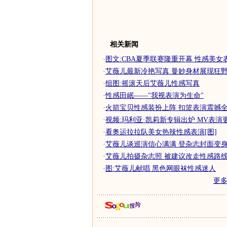
相关新闻
·
图文:CBA夏季联赛隆重开幕 性感美女
·
艾薇儿最新冷艳写真 曼妙身材展现狂
·
组图:摇滚天后艾薇儿性感写真
·
性感田岷——"我视表演为生命"
·
火箭宝贝性感装扮上阵 扣篮表演震撼全场-
·
视频:玛利亚·凯莉新专辑出炉 MV表演
·
看奥运拉拉队美女热辣性感表演[图]
·
艾薇儿谈巡演信心满满 登杂志封面变身性
·
艾薇儿拍摄杂志照 被建议改走性感路线
·
图:艾薇儿献唱 黑色网眼袜性感迷人
更