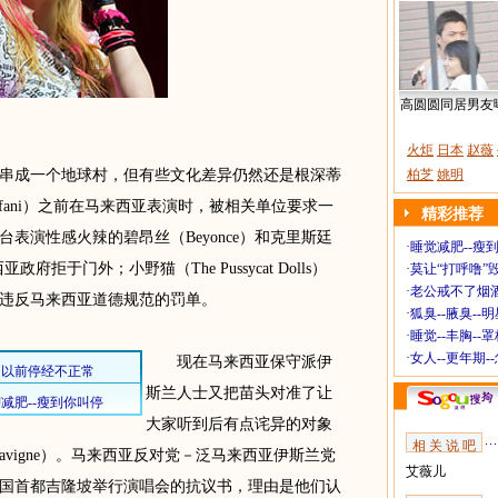
高圆圆同居男友
火炬
日本
赵薇
成一个地球村，但有些文化差异仍然还是根深蒂
柏芝
姚明
tefani）之前在马来西亚表演时，被相关单位要求一
精彩推荐
表演性感火辣的碧昂丝（Beyonce）和克里斯廷
·
睡觉减肥--瘦到
来西亚政府拒于门外；小野猫（The Pussycat Dolls）
·
莫让“打呼噜”
·
老公戒不了烟酒
到违反马来西亚道德规范的罚单。
·
狐臭--腋臭--
·
睡觉--丰胸--
·
女人--更年期-
现在马来西亚保守派伊
斯兰人士又把苗头对准了让
大家听到后有点诧异的对象
相 关 说 吧
Lavigne）。马来西亚反对党－泛马来西亚伊斯兰党
艾薇儿
国首都吉隆坡举行演唱会的抗议书，理由是他们认