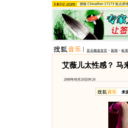
搜狐
ChinaRen
17173
焦点房
音乐频道首页
>
新闻
>
欧
艾薇儿太性感？ 马
2008年08月20日09:26
来