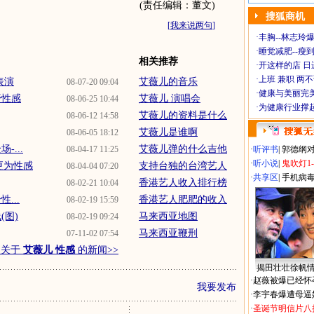
(责任编辑：董文)
搜狐商机
[
我来说两句
]
·
丰胸--林志玲
·
睡觉减肥--瘦到
相关推荐
·
开这样的店 日进
·
上班 兼职 两
表演
艾薇儿的音乐
08-07-20 09:04
·
健康与美丽完
野性感
艾薇儿 演唱会
08-06-25 10:44
·
为健康行业撑
艾薇儿的资料是什么
08-06-12 14:58
艾薇儿是谁啊
08-06-05 18:12
...
艾薇儿弹的什么吉他
08-04-17 11:25
·
听评书
|
郭德纲
·
听小说
|
鬼吹灯1
更为性感
支持台独的台湾艺人
08-04-04 07:20
·
共享区
|
手机病
香港艺人收入排行榜
08-02-21 10:04
...
香港艺人肥肥的收入
08-02-19 15:59
(图)
马来西亚地图
08-02-19 09:24
马来西亚鞭刑
07-11-02 07:54
多关于
艾薇儿 性感
的新闻>>
揭田壮壮徐帆
·
赵薇被爆已经怀
我要发布
·
李宇春爆遭母逼
·
圣诞节明信片八