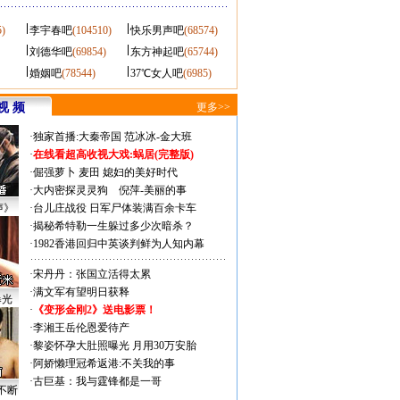
5)
李宇春吧
(104510)
快乐男声吧
(68574)
刘德华吧
(69854)
东方神起吧
(65744)
婚姻吧
(78544)
37℃女人吧
(6985)
视 频
更多>>
·
独家首播:大秦帝国
范冰冰-金大班
·
在线看超高收视大戏:
蜗居(完整版)
·
倔强萝卜
麦田
媳妇的美好时代
·
大内密探灵灵狗
倪萍-美丽的事
声》
·
台儿庄战役 日军尸体装满百余卡车
·
揭秘希特勒一生躲过多少次暗杀？
·
1982香港回归中英谈判鲜为人知内幕
·
宋丹丹：张国立活得太累
·
满文军有望明日获释
曝光
·
《变形金刚2》送电影票！
·
李湘王岳伦恩爱待产
·
黎姿怀孕大肚照曝光 月用30万安胎
·
阿娇懒理冠希返港:不关我的事
·
古巨基：我与霆锋都是一哥
不断