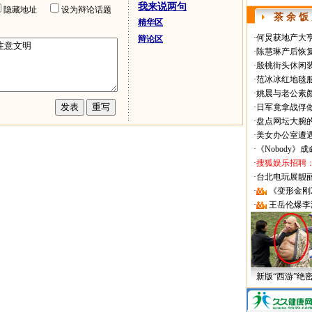
我来说两句
隐藏地址
设为辩论话题
茶 余 饭
精华区
·
何炅获地产大亨
辩论区
·
陈慧琳产后恢复
·
殷桃街头休闲装
·
范冰冰红地毯
·
姚晨与老公素
·
日军竟拿战俘
·
盘点网坛大腕
·
美女办公室遭
·
《Nobody》
·
搜狐娱乐招聘
·
台北电玩展靓丽Sh
·
《变形金刚
·
王岳伦爆李
新版“西游”绝