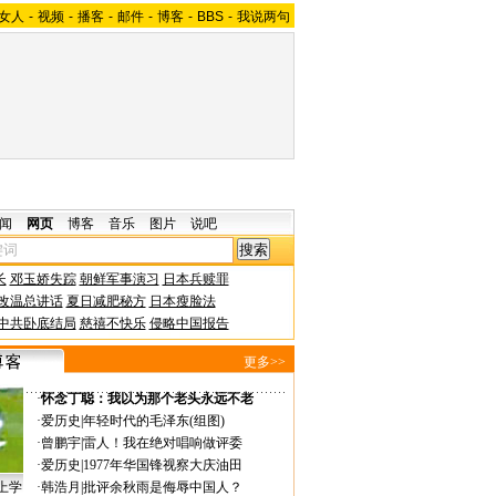
女人
-
视频
-
播客
-
邮件
-
博客
-
BBS
-
我说两句
闻
网页
博客
音乐
图片
说吧
长
邓玉娇失踪
朝鲜军事演习
日本兵赎罪
改温总讲话
夏日减肥秘方
日本瘦脸法
中共卧底结局
慈禧不快乐
侵略中国报告
更多>>
·
怀念丁聪：我以为那个老头永远不老
·
爱历史
|
年轻时代的毛泽东(组图)
·
曾鹏宇
|
雷人！我在绝对唱响做评委
·
爱历史
|
1977年华国锋视察大庆油田
上学
·
韩浩月
|
批评余秋雨是侮辱中国人？