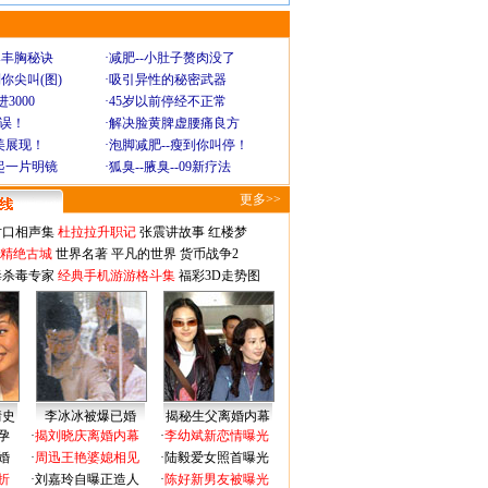
爆丰胸秘诀
·
减肥--小肚子赘肉没了
你尖叫(图)
·
吸引异性的秘密武器
3000
·
45岁以前停经不正常
不误！
·
解决脸黄脾虚腰痛良方
美展现！
·
泡脚减肥--瘦到你叫停！
起一片明镜
·
狐臭--腋臭--09新疗法
更多>>
对口相声集
杜拉拉升职记
张震讲故事
红楼梦
-精绝古城
世界名著
平凡的世界
货币战争2
毒杀毒专家
经典手机游游格斗集
福彩3D走势图
情史
李冰冰被爆已婚
揭秘生父离婚内幕
孕
·
揭刘晓庆离婚内幕
·
李幼斌新恋情曝光
婚
·
周迅王艳婆媳相见
·
陆毅爱女照首曝光
折
·
刘嘉玲自曝正造人
·
陈好新男友被曝光