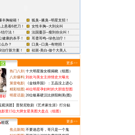
更多>>
热门八卦
|
十大明星脸女模揭晓（组图）
八卦爆料
|
刘欢与美女主持情史大曝光
第壹电影
|
《金钱帝国》：王晶没上进心
精彩组图
|
46位明星孕妇时的大胆造型图
明星话题
|
20位银幕硬汉比拼阳刚美(图)
撞衫
狐观演团】普契尼歌剧《艺术家生涯》打分贴
电影里15位大牌女星美图大盘点（组图）
更多>>
焦点新闻
|
不要迷恋哥，哥只是一个鬼