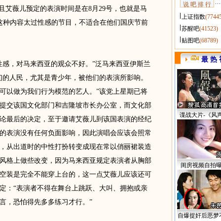
说 吧 排 行
且艾薇儿预定的表演时间是在8月29号，也就是马
上证指数
(7744
，这种内容太过性感的节目，不适合在他们国庆节前
苏醒吧
(41523)
贴图吧
(68789)
最 热 
感，对马来西亚的观众不好。”泛马来西亚伊斯兰
们的人民，尤其是青少年，被他们的表演所影响。
可以做为我们行为模范的艺人。”该党上星期已将
提交该国文化部门和吉隆坡市长办公室，而文化部
谍战大片-《风
论最后的决定，至于邀请艾薇儿到该国表演的经纪
的表演没有任何负面影响，因此演唱会应该会照常
，从出道时的中性打扮转变成现在常以俏丽裙装造
风格上做些改变，因为马来西亚规定表演者从胸部
闺房视频自拍
空装是完全不能穿上台的，这一点艾薇儿应该还可
定：“表演者不得在舞台上跳跃、大叫、拥抱或亲
言，恐怕得先多多练习才行。”
自爆捉奸后恶梦