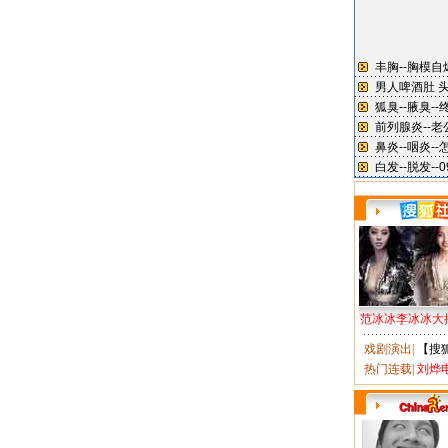
范冰冰李冰冰大
戏剧演出
|
【搜
热门连载
|
刘烨