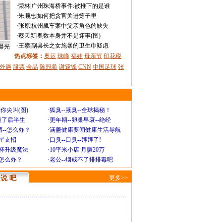
·
荣林
|
广州珠海桥事件:被推下的是谁
·
朱顺忠
|
如何把贪官关进笼子里
·
张原
|
杭州飙车案中父亲角色的缺失
·
蔡天新
|
奥数本身并不是坏事(图)
·
王攀
|
副县长之女施暴的卫生巾疑虑
曝光
热点标签：
奥运
珠峰
福娃
母亲节
印花税
外遇
股票
金晶
陈冠希
谢霆锋
CNN
中国足球
张
你尖叫(图)
·
狐臭--腋臭--全球揭秘！
毁了后半生
·
更年期--卵巢早衰--绝经
--怎么办？
·
涵盖健康要闻健康生活导航
明星支招
·
口臭--口臭--拜拜了!
罩杯升级魔法
·
10平米小店 月赚20万
-怎么办？
·
老公--烟戒不了排排毒吧
说 吧
更多>>