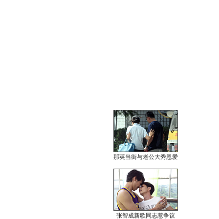
那英当街与老公大秀恩爱
张智成新歌同志惹争议