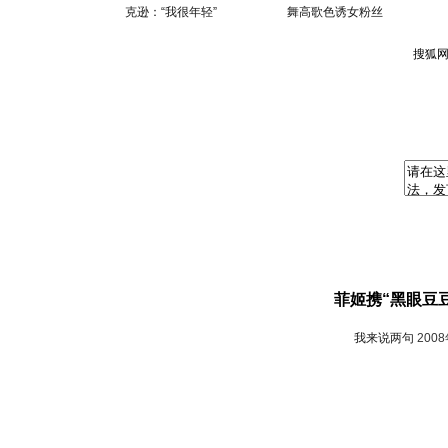
克逊：“我很年轻”
舞高歌色诱女粉丝
菲姬携“黑眼豆豆
我来说两句
200