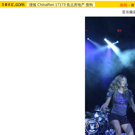
搜狐
ChinaRen
17173
焦点房地产
搜狗
新闻
-
体
音乐频