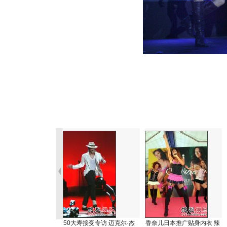
50大寿接受专访 迈克尔·杰
香奈儿日本推广贴身内衣 辣