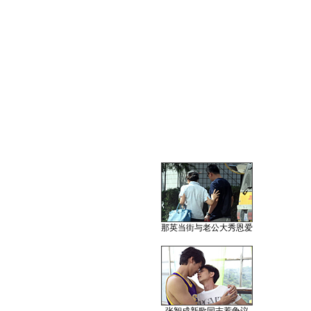
那英当街与老公大秀恩爱