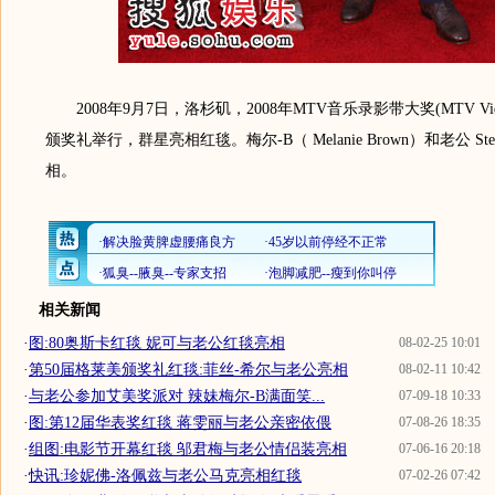
2008年9月7日，洛杉矶，2008年MTV音乐录影带大奖(MTV Video M
颁奖礼举行，群星亮相红毯。梅尔-B（ Melanie Brown）和老公 Stephen
相。
相关新闻
·
图:80奥斯卡红毯 妮可与老公红毯亮相
08-02-25 10:01
·
第50届格莱美颁奖礼红毯:菲丝-希尔与老公亮相
08-02-11 10:42
·
与老公参加艾美奖派对 辣妹梅尔-B满面笑...
07-09-18 10:33
·
图:第12届华表奖红毯 蒋雯丽与老公亲密依偎
07-08-26 18:35
·
组图:电影节开幕红毯 邬君梅与老公情侣装亮相
07-06-16 20:18
·
快讯:珍妮佛-洛佩兹与老公马克亮相红毯
07-02-26 07:42