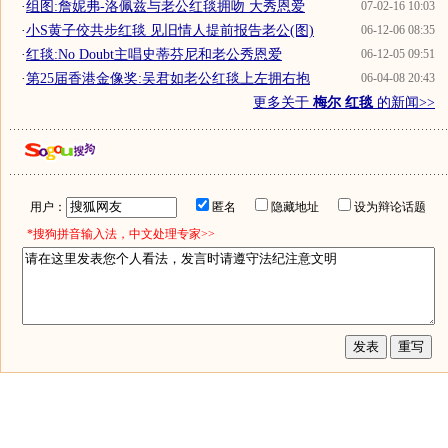
·
组图:詹妮弗-洛佩兹与老公红毯拥吻 大秀恩爱
07-02-16 10:03
·
小S黄子佼共步红毯 见旧情人提前报告老公(图)
06-12-06 08:35
·
红毯:No Doubt主唱史蒂芬尼和老公秀恩爱
06-12-05 09:51
·
第25届香港金像奖:吴君如老公红毯上左拥右抱
06-04-08 20:43
更多关于
梅尔 红毯
的新闻>>
用户：
匿名
隐藏地址
设为辩论话题
*搜狗拼音输入法，中文处理专家>>