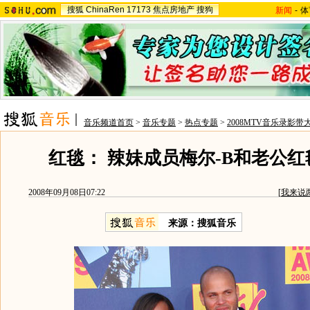
搜狐
ChinaRen
17173
焦点房地产
搜狗
新闻
-
体
音乐频道首页
>
音乐专题
>
热点专题
>
2008MTV音乐录影带
红毯： 辣妹成员梅尔-B和老公
2008年09月08日07:22
[
我来说
来源：搜狐音乐