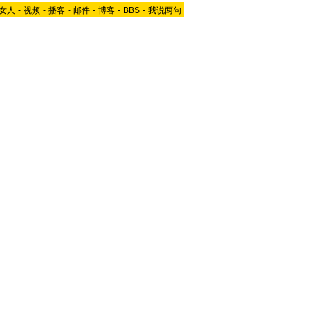
女人
-
视频
-
播客
-
邮件
-
博客
-
BBS
-
我说两句