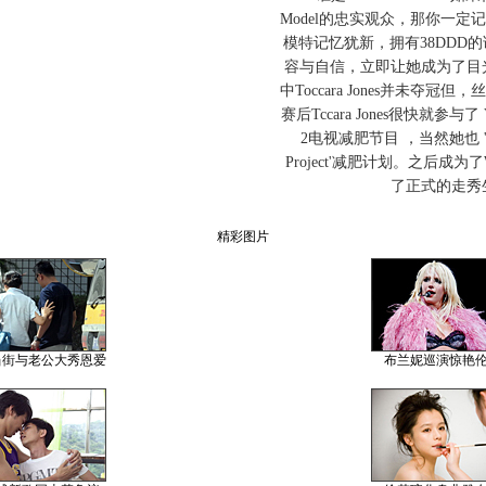
Model的忠实观众，那你一
模特记忆犹新，拥有38DDD
容与自信，立即让她成为了目
中Toccara Jones并未夺
赛后Tccara Jones很快就参与了 VH1'
2电视减肥节目 ，当然她也 'Celeb
Project'减肥计划。之后成为了Wil
了正式的走秀
精彩图片
当街与老公大秀恩爱
布兰妮巡演惊艳