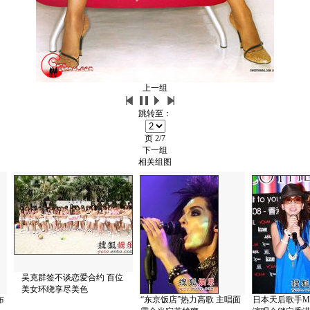
上一组
跳转至：
页
2/7
下一组
相关组图
吴克群签不谈恋爱合约 百位
美女环绕享尽美色
布
“东京饭店”热力高歌 主唱面
日本天后歌手Mi