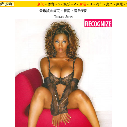
地产
搜狗
新闻
-
体育
-
S
-
娱乐
-
V
-
财经
-
IT
-
汽车
-
房产
-
家居
-
音乐频道首页
>
新闻
>
音乐美图
Toccara-Jones