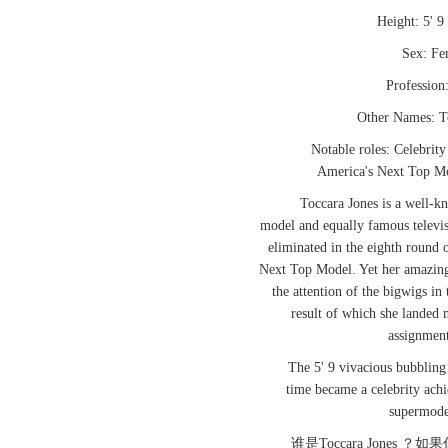
Height: 5' 9 (
Sex: Fem
Profession:
Other Names: Toc
Notable roles: Celebrity F
America's Next Top Mo
Toccara Jones is a well-kn
model and equally famous televis
eliminated in the eighth round 
Next Top Model. Yet her amazing 
the attention of the bigwigs in
result of which she landed
assignment
The 5' 9 vivacious bubbling T
time became a celebrity achi
supermode
谁是Toccara Jones ？如果你是A