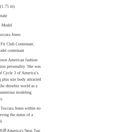
1.75 m)
ale
 Model
cara Jones
it Club Contestant,
del contestant
own American fashion
ion personality. She was
of Cycle 3 of America’s
plus size body attracted
 the showbiz world as a
 numerous modeling
s.
occara Jones within no
eving the status of a
l.
merica's Next Top