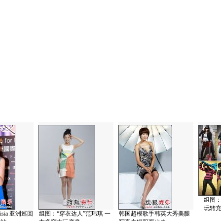
组图：
玩转
sia 亚洲巡回
组图：“穿衣达人”范玮琪 一
韩国超模歌手韩英大秀美腿