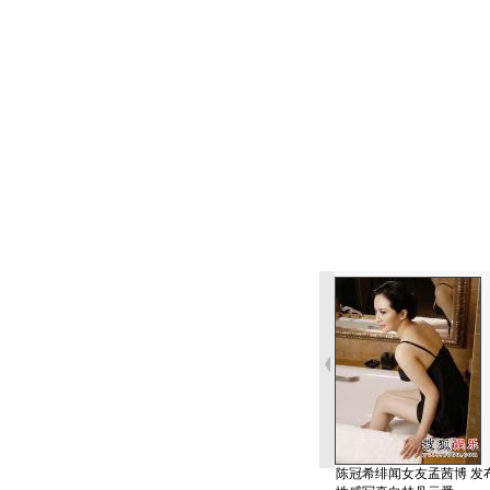
陈冠希绯闻女友孟茜博 发