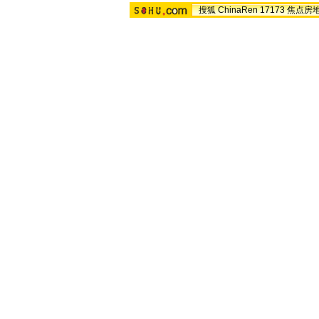
搜狐
ChinaRen
17173
焦点房