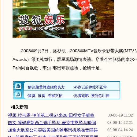
2008年9月7日，洛杉矶，2008年MTV音乐录影带大奖(MTV Vide
Awards）颁奖礼举行，群星现场激情表演。穿着个性张扬的李尔·韦恩(Li
Pain同台飙歌，李尔·韦恩夸张跪地，抢镜十足。
相关新闻
·
视频:拉韦恩-伊芙第二投57米26 田径女子标枪
08-08-19 11:32
·
图文:障碍赛新西兰选手坠马 麦克韦恩坠马瞬间
08-08-15 22:21
·
加拿大航空公司突破美国约翰韦恩机场噪音障碍
08-08-04 14:24