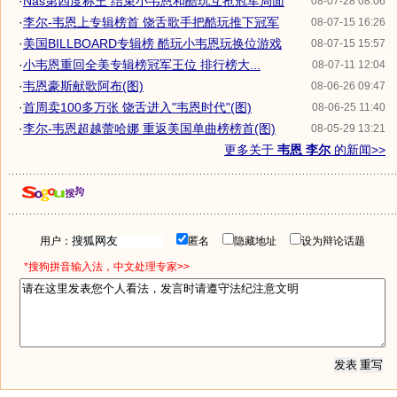
·
Nas第四度称王 结束小韦恩和酷玩互抢冠军局面
08-07-28 08:06
·
李尔-韦恩上专辑榜首 饶舌歌手把酷玩推下冠军
08-07-15 16:26
·
美国BILLBOARD专辑榜 酷玩小韦恩玩换位游戏
08-07-15 15:57
·
小韦恩重回全美专辑榜冠军王位 排行榜大...
08-07-11 12:04
·
韦恩豪斯献歌阿布(图)
08-06-26 09:47
·
首周卖100多万张 饶舌进入"韦恩时代"(图)
08-06-25 11:40
·
李尔-韦恩超越蕾哈娜 重返美国单曲榜榜首(图)
08-05-29 13:21
更多关于
韦恩 李尔
的新闻>>
用户：
匿名
隐藏地址
设为辩论话题
*搜狗拼音输入法，中文处理专家>>