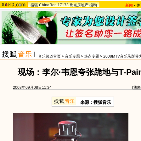
搜狐
ChinaRen
17173
焦点房地产
搜狗
新闻
-
体
音乐频道首页
>
音乐专题
>
热点专题
>
2008MTV音乐录影带
现场：李尔·韦恩夸张跪地与T-Pa
2008年09月08日11:34
[
我来
来源：搜狐音乐