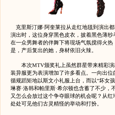
克里斯汀娜·阿奎莱拉从走红地毯到演出都
演出时，这位身穿黑色皮衣，披着黑色薄纱
在一众男舞者的伴舞下将现场气氛搅得火热
是，产后复出的她，身材依旧火辣。
本次MTV颁奖礼上虽然群星带来精彩演
装异服更为表演增加了许多看点。一向出位
循规蹈矩地以斯文小礼服上台，而以“坏女孩
琳赛·洛韩和帕里斯·希尔顿也含蓄了不少，
又怎么会放过这个争夺眼球的机会呢？从红
处处可见他们古灵精怪的举动和打扮。