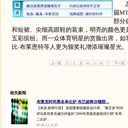
总
届M
部分
和短裙、尖细高跟鞋的装束，明亮的颜色更
五彩缤纷。而一众体育明星的赏脸出席，如
比·布莱恩特等人更为颁奖礼增添璀璨星光。
上一页
1
2
3
4
5
6
7
下一页
相关新闻
布莱克时尚黑名单出炉 布兰妮希尔顿联...
【来源:新闻午报】 美国重量级服装设计师、"毒舌派"时尚
评论家布莱克威尔评鉴的"2006年度最差服装排行榜"本周
二出炉...
07-01-11 11:37