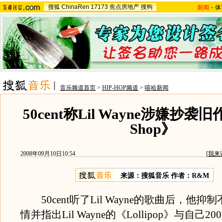
搜狐
ChinaRen
17173
焦点房地产
搜狗
新闻
-
体
音乐频道首页
>
HIP-HOP频道
>
嘻哈新闻
50cent称Lil Wayne涉嫌抄袭旧
Shop》
2008年09月10日10:54
[
我来
来源：搜狐音乐 作者：R&M
50cent听了Lil Wayne的歌曲后，他抑
情并指出Lil Wayne的《Lollipop》与自己2