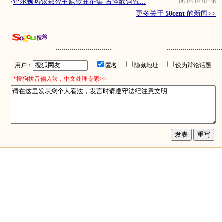
·
查尔顿热议郑智主题歌曲征集 古怪歌词耸...
08-03-07 01:36
更多关于
50cent
的新闻>>
用户：
匿名
隐藏地址
设为辩论话题
*搜狗拼音输入法，中文处理专家>>