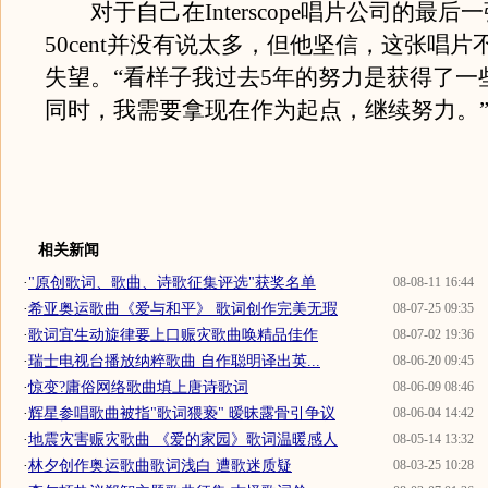
对于自己在Interscope唱片公司的最后
50cent并没有说太多，但他坚信，这张唱
失望。“看样子我过去5年的努力是获得了一
同时，我需要拿现在作为起点，继续努力。
相关新闻
·
"原创歌词、歌曲、诗歌征集评选"获奖名单
08-08-11 16:44
·
希亚奥运歌曲《爱与和平》 歌词创作完美无瑕
08-07-25 09:35
·
歌词宜生动旋律要上口赈灾歌曲唤精品佳作
08-07-02 19:36
·
瑞士电视台播放纳粹歌曲 自作聪明译出英...
08-06-20 09:45
·
惊变?庸俗网络歌曲填上唐诗歌词
08-06-09 08:46
·
辉星参唱歌曲被指"歌词猥亵" 暧昧露骨引争议
08-06-04 14:42
·
地震灾害赈灾歌曲 《爱的家园》歌词温暖感人
08-05-14 13:32
·
林夕创作奥运歌曲歌词浅白 遭歌迷质疑
08-03-25 10:28