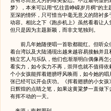
言有尽而意无穷的唯美姿态。不过最明显的
梦》，本来可以用“忆往昔峥嵘岁月稠”的主
至深的情怀，只可惜当中毫无意义的陪衬多
动容。相比之下《跑步机上》虽然看着让人
但只是因为主题新颖，而非文笔独到。
前几年她随便唱一首歌都能红。但听众
着台湾以及大陆涌现出越来越容易接触并且
独立艺人与乐队，他们也渐渐明白偶像再怎
看实力，如今实力不再，崇拜也就不值得依
个小女孩能挥着翅膀呼风唤雨，如今她的唱片
张已经可以开会庆功。《挥着翅膀的小女孩
日辉煌的点睛之笔，如果这黄粱梦一直做下
有挥不动的一天。
来源：南都周刊