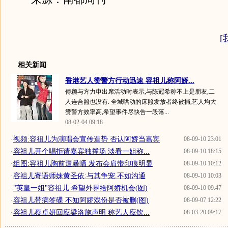
[
相关新闻
香港艺人赞警方行动迅速 容祖儿称阿娇...
傅颖与方力申出席活动时表示,与陈冠希称不上是朋友,二
人连合照也没有. 全城哄动的床照发放者终被捕,艺人均大
赞警方效率高,希望事件尽快告一段落...
08-02-04 09:18
·
视频:容祖儿为演唱会宣传造势 否认阿娇当嘉宾
08-09-10 23:01
·
容祖儿开个唱拒请嘉宾独撑场 淡看一姐称...
08-09-10 18:15
·
组图:容祖儿胸前遭暴晒 发布会肩带印痕明显
08-09-10 10:12
·
容祖儿寄语师妹黄圣依:与其争宠,不如沟通
08-09-10 10:03
·
"英皇一姐"容祖儿:希望外界给阿娇机会(图)
08-09-10 09:47
·
容祖儿带病签碟 不知阿娇戏份是否被删(图)
08-09-07 12:22
·
容祖儿蔡卓妍回应梁洛施声明 称艺人应饮...
08-03-20 09:17