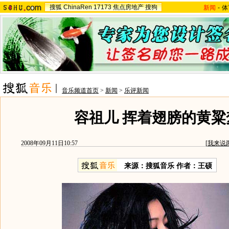
搜狐
ChinaRen
17173
焦点房地产
搜狗
新闻
-
体
音乐频道首页
>
新闻
>
乐评新闻
容祖儿 挥着翅膀的黄粱
2008年09月11日10:57
[
我来说
来源：搜狐音乐 作者：王硕