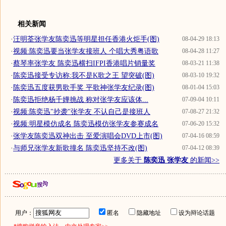
相关新闻
·
汪明荃张学友陈奕迅等明星担任香港火炬手(图)
08-04-29 18:13
·
视频:陈奕迅要当张学友接班人 个唱大秀粤语歌
08-04-28 11:27
·
蔡琴率张学友 陈奕迅横扫IFPI香港唱片销量奖
08-03-21 11:38
·
陈奕迅接受专访称:我不是K歌之王 望突破(图)
08-03-10 19:32
·
陈奕迅五度获男歌手奖 平歌神张学友纪录(图)
08-01-04 15:03
·
陈奕迅拒绝杨千嬅挑战 称对张学友应该体...
07-09-04 10:11
·
视频:陈奕迅"抄袭"张学友 不认自己是接班人
07-08-27 21:32
·
视频:明星模仿成名 陈奕迅模仿张学友参赛成名
07-06-20 15:32
·
张学友陈奕迅双神出击 至爱演唱会DVD上市(图)
07-04-16 08:59
·
与师兄张学友新歌撞名 陈奕迅坚持不改(图)
07-04-12 08:39
更多关于
陈奕迅 张学友
的新闻>>
用户：
匿名
隐藏地址
设为辩论话题