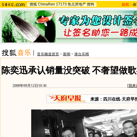
搜狐
ChinaRen
17173
焦点房地产
搜狗
新闻
-
体
音乐频道首页
>
新闻
>
港台乐闻
陈奕迅承认销量没突破 不奢望做歌
2008年09月12日10:36
[
我来
来源：四川在线-天府早