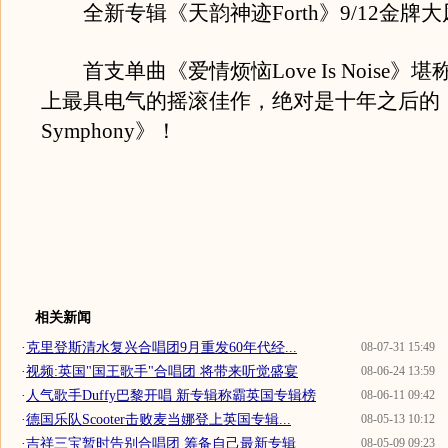
全新专辑《天韵神迹Forth》9/12金牌
首支单曲《爱情烦恼Love Is Noise》堪称Th
上最具电气的摇滚佳作，绝对是十年之后的《Bitt
Symphony》！
相关新闻
·
克里登斯清水复兴合唱团9月重发60年代经...
08-07-31 15:49
·
视频:英国"国王歌手"合唱团 将带来听觉盛宴
08-06-24 13:59
·
人气歌手Duffy巴黎开唱 新专辑称霸英国专辑榜
08-06-11 09:42
·
德国乐队Scooter击败麦当娜登上英国专辑...
08-05-13 10:12
·
吉祥三宝暂时告别合唱团 筹备自己最新专辑
08-05-09 09:23