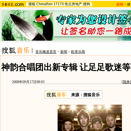
搜狐
ChinaRen
17173
焦点房地产
搜狗
新闻
-
体
音乐频道首页
>
新闻
>
欧美乐闻
神韵合唱团出新专辑 让足足歌迷等了
2008年09月17日08:03
[
我来
来源：搜狐音乐