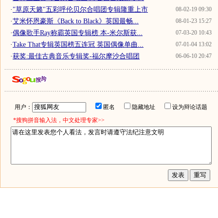
·
"草原天籁"五彩呼伦贝尔合唱团专辑隆重上市
08-02-19 09:30
·
艾米怀恩豪斯《Back to Black》英国最畅...
08-01-23 15:27
·
偶像歌手Ray称霸英国专辑榜 本-米尔斯获...
07-03-20 10:43
·
Take That专辑英国榜五连冠 英国偶像单曲...
07-01-04 13:02
·
获奖:最佳古典音乐专辑奖-福尔摩沙合唱团
06-06-10 20:47
用户：
匿名
隐藏地址
设为辩论话题
*搜狗拼音输入法，中文处理专家>>