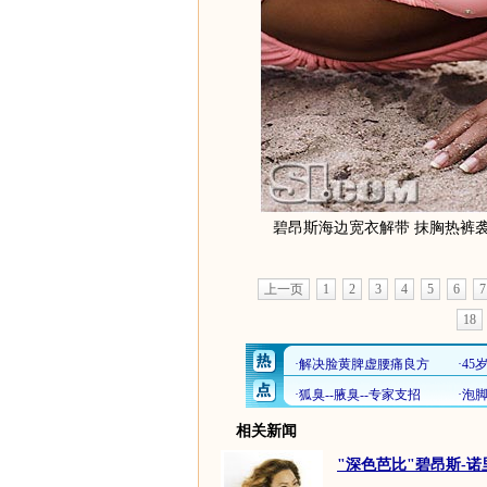
碧昂斯海边宽衣解带 抹胸热裤
上一页
1
2
3
4
5
6
7
18
相关新闻
"深色芭比"碧昂斯-诺