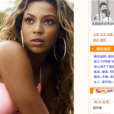
高圆圆同居男友
火炬
日本
赵薇
柏芝
姚明
精彩推荐
·
睡觉减肥--瘦到
·
莫让“打呼噜”
·
老公戒不了烟酒
·
狐臭--腋臭--
·
睡觉--丰胸--
·
女人--更年期-
相 关 说 吧
碧昂斯