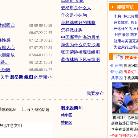
碧昂斯 专辑
搜狐商机
碧昂斯是什么人
什么是小抹胸
·
丰胸--林志玲
怎样选购好的抹胸
·
睡觉减肥--瘦到
性感回归
08-09-09 10:20
·
开这样的店 日进
怎样做抹胸
08-07-22 22:55
·
上班 兼职 两
中国哪里的海边最美
展性感
07-12-10 08:21
·
健康与美丽完
海边为什么总有沙滩
·
为健康行业撑
火撩人心
07-07-25 15:35
张国荣跳楼现场组图
大胆豪放
07-04-03 13:51
蔡依林胯下风光组图
...
06-12-21 16:54
·
听评书
|
郭德纲
无极限
06-08-08 14:22
·
听小说
|
鬼吹灯1
多关于
碧昂斯 组图
的新闻>>
·
共享区
|
手机病
我要发布
我来说两句
隐藏地址
设为辩论话题
精华区
揭田壮壮徐帆
辩论区
·
赵薇被爆已经怀
·
李宇春爆遭母逼
·
圣诞节明信片八