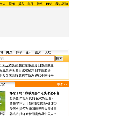
女人
-
视频
-
播客
-
邮件
-
博客
-
BBS
-
我说两句
闻
网页
博客
音乐
图片
说吧
长
邓玉娇失踪
朝鲜军事演习
日本兵赎罪
改温总讲话
夏日减肥秘方
日本瘦脸法
中共卧底结局
慈禧不快乐
侵略中国报告
更多>>
·
怀念丁聪：我以为那个老头永远不老
·
爱历史
|
年轻时代的毛泽东(组图)
·
曾鹏宇
|
雷人！我在绝对唱响做评委
·
爱历史
|
1977年华国锋视察大庆油田
上学
·
韩浩月
|
批评余秋雨是侮辱中国人？