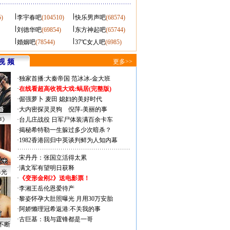
5)
李宇春吧
(104510)
快乐男声吧
(68574)
刘德华吧
(69854)
东方神起吧
(65744)
婚姻吧
(78544)
37℃女人吧
(6985)
视 频
更多>>
·
独家首播:大秦帝国
范冰冰-金大班
·
在线看超高收视大戏:
蜗居(完整版)
·
倔强萝卜
麦田
媳妇的美好时代
·
大内密探灵灵狗
倪萍-美丽的事
声》
·
台儿庄战役 日军尸体装满百余卡车
·
揭秘希特勒一生躲过多少次暗杀？
·
1982香港回归中英谈判鲜为人知内幕
·
宋丹丹：张国立活得太累
·
满文军有望明日获释
曝光
·
《变形金刚2》送电影票！
·
李湘王岳伦恩爱待产
·
黎姿怀孕大肚照曝光 月用30万安胎
·
阿娇懒理冠希返港:不关我的事
·
古巨基：我与霆锋都是一哥
不断