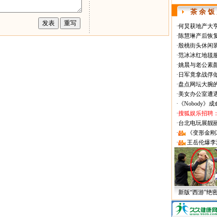
茶 余 饭
·
何炅获地产大亨
·
陈慧琳产后恢复
·
殷桃街头休闲装
·
范冰冰红地毯
·
姚晨与老公素
·
日军竟拿战俘
·
盘点网坛大腕
·
美女办公室遭
·
《Nobody》
·
搜狐娱乐招聘
·
台北电玩展靓丽Sh
·
《变形金刚
·
王岳伦爆李
新版“西游”绝