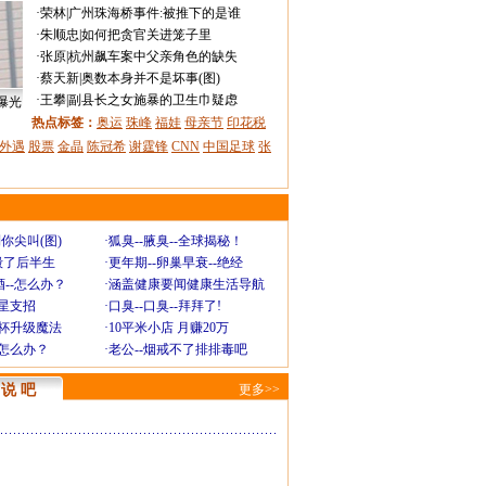
·
荣林
|
广州珠海桥事件:被推下的是谁
·
朱顺忠
|
如何把贪官关进笼子里
·
张原
|
杭州飙车案中父亲角色的缺失
·
蔡天新
|
奥数本身并不是坏事(图)
·
王攀
|
副县长之女施暴的卫生巾疑虑
曝光
热点标签：
奥运
珠峰
福娃
母亲节
印花税
外遇
股票
金晶
陈冠希
谢霆锋
CNN
中国足球
张
你尖叫(图)
·
狐臭--腋臭--全球揭秘！
毁了后半生
·
更年期--卵巢早衰--绝经
--怎么办？
·
涵盖健康要闻健康生活导航
明星支招
·
口臭--口臭--拜拜了!
罩杯升级魔法
·
10平米小店 月赚20万
-怎么办？
·
老公--烟戒不了排排毒吧
说 吧
更多>>