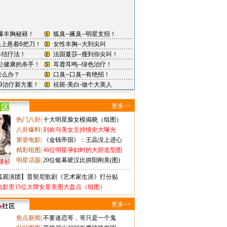
更多>>
热门八卦
|
十大明星脸女模揭晓（组图）
八卦爆料
|
刘欢与美女主持情史大曝光
第壹电影
|
《金钱帝国》：王晶没上进心
精彩组图
|
46位明星孕妇时的大胆造型图
明星话题
|
20位银幕硬汉比拼阳刚美(图)
撞衫
狐观演团】普契尼歌剧《艺术家生涯》打分贴
电影里15位大牌女星美图大盘点（组图）
更多>>
焦点新闻
|
不要迷恋哥，哥只是一个鬼