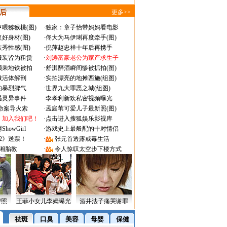
 后
更多>>
喂猕猴桃(图)
·
独家：章子怡带妈妈看电影
好身材(图)
·
佟大为马伊琍再度牵手(图)
秀性感(图)
·
倪萍赵忠祥十年后再携手
服装皆为租赁
·
刘涛富豪老公为家产求生子
颜乘地铁被拍
·
舒淇醉酒瞬间惨被抓拍(图)
做活体解剖
·
实拍漂亮的地摊西施(组图)
的暴烈脾气
·
世界九大罪恶之城(组图)
遇灵异事件
·
李孝利新欢私密视频曝光
成命案导火索
·
孟庭苇可爱儿子最新照(图)
：加入我们吧！
·
点击进入搜狐娱乐影视库
owGirl
·
游戏史上最般配的十对情侣
2》送票！
·
张元首透露戒毒生活
湘胎教
·
令人惊叹太空步下楼方式
密照
王菲小女儿李嫣曝光
酒井法子痛哭谢罪