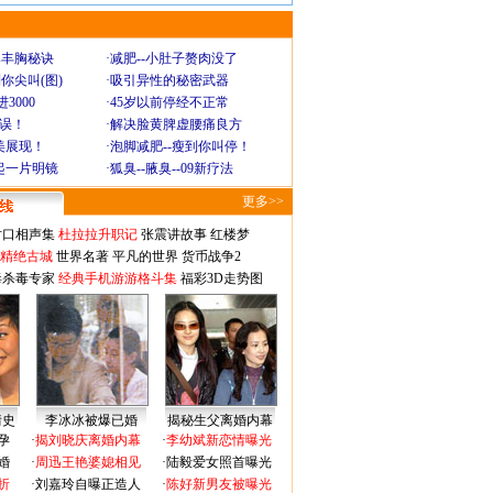
爆丰胸秘诀
·
减肥--小肚子赘肉没了
你尖叫(图)
·
吸引异性的秘密武器
3000
·
45岁以前停经不正常
不误！
·
解决脸黄脾虚腰痛良方
美展现！
·
泡脚减肥--瘦到你叫停！
起一片明镜
·
狐臭--腋臭--09新疗法
更多>>
对口相声集
杜拉拉升职记
张震讲故事
红楼梦
-精绝古城
世界名著
平凡的世界
货币战争2
毒杀毒专家
经典手机游游格斗集
福彩3D走势图
情史
李冰冰被爆已婚
揭秘生父离婚内幕
孕
·
揭刘晓庆离婚内幕
·
李幼斌新恋情曝光
婚
·
周迅王艳婆媳相见
·
陆毅爱女照首曝光
折
·
刘嘉玲自曝正造人
·
陈好新男友被曝光