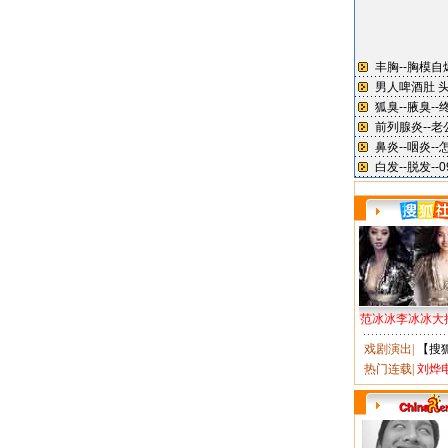
范冰冰李冰冰大
戏剧演出
|
【搜
热门连载
|
刘烨