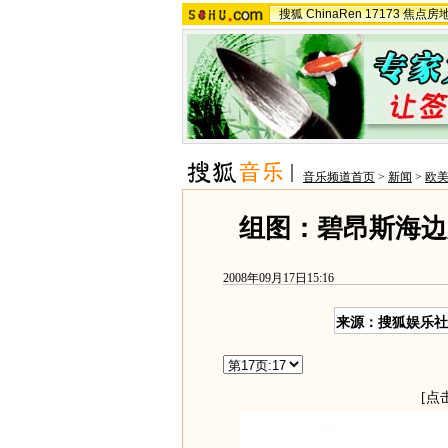
搜狐
ChinaRen
17173
焦点房
音乐频道首页
>
新闻
>
欧
组图：碧昂斯海边
2008年09月17日15:16
来源：搜狐娱乐社
[点