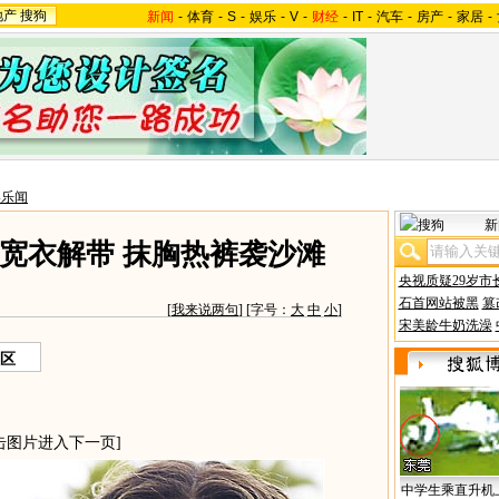
地产
搜狗
新闻
-
体育
-
S
-
娱乐
-
V
-
财经
-
IT
-
汽车
-
房产
-
家居
-
美乐闻
新
宽衣解带 抹胸热裤袭沙滩
央视质疑29岁市
石首网站被黑
篡
[
我来说两句
] [字号：
大
中
小
]
宋美龄牛奶洗澡
区
击图片进入下一页]
中学生乘直升机