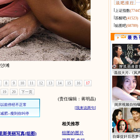
说 吧 排 行
上证指数
(7744
苏醒吧
(41523)
贴图吧
(68789)
最 热 
袭沙滩
谍战大片-《风
8
9
10
11
12
13
14
15
16
17
19
20
下一页
(责任编辑：蒋明晶)
闺房视频自拍
[
我来说两句
]
相关推荐
组图的图片
里斯美丽写真(组图)
自爆捉奸后恶梦