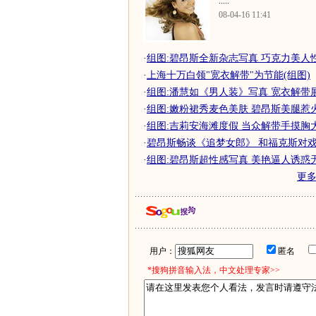
.....
08-04-16 11:41
·
组图:碧昂斯全新杂志写真 巧克力美人
·
上海十万白领"宽衣解带"为节能(组图)
·
组图:潘慧如《男人装》写真 宽衣解带
·
组图:嫩粉裙秀麦色美肤 碧昂斯美腿惹
·
组图:吉莉安海滩度假 当众解带手摸胸
·
碧昂斯畅谈《追梦女郎》 和福克斯对戏很
·
组图:碧昂斯超性感写真 美艳逼人诱惑
更
用户：
匿名
*搜狗拼音输入法，中文处理专家>>