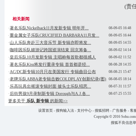
(责
相关新闻
·
著名乐队Nickelback11月发新专辑 明年开...
08-09-05 16:48
·
重金属女子乐队CRUCIFIED BARBARA11月发...
08-09-05 16:44
·
山人乐队奔赴三大音乐节 新专辑亦即将发...
08-09-05 14:55
·
咖啡因乐队嬉游记跨国巡演结束 回京筹备...
08-09-02 14:14
·
皇后乐队10月发新专辑 主唱称每首歌都很感人
08-09-02 11:52
·
著名乐队Kiss将发行重录专辑 首首都是经...
08-08-28 14:35
·
AC/DC新专辑10月只在美国发行 专辑曲目公布
08-08-21 15:47
·
老牌乐队ABBA老专辑击败COLDPLAY创新纪录(图)
08-08-05 18:14
·
乐高玩具出摇滚专辑封面 披头士乐队招恶...
08-07-31 11:57
·
后街男孩9月录制新专辑 Dorough与A.J.各...
08-07-25 15:55
更多关于
乐队 新专辑
的新闻>>
设置首页
-
搜狗输入法
-
支付中心
-
搜狐招聘
-
广告服务
-
客
Copyright
©
2016 Sohu.com
搜狐不良信息