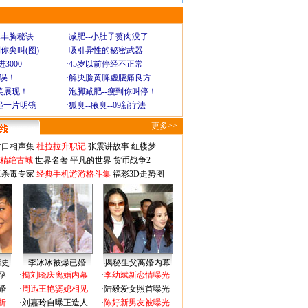
爆丰胸秘诀
·
减肥--小肚子赘肉没了
你尖叫(图)
·
吸引异性的秘密武器
3000
·
45岁以前停经不正常
不误！
·
解决脸黄脾虚腰痛良方
美展现！
·
泡脚减肥--瘦到你叫停！
起一片明镜
·
狐臭--腋臭--09新疗法
更多>>
对口相声集
杜拉拉升职记
张震讲故事
红楼梦
-精绝古城
世界名著
平凡的世界
货币战争2
毒杀毒专家
经典手机游游格斗集
福彩3D走势图
情史
李冰冰被爆已婚
揭秘生父离婚内幕
孕
·
揭刘晓庆离婚内幕
·
李幼斌新恋情曝光
婚
·
周迅王艳婆媳相见
·
陆毅爱女照首曝光
折
·
刘嘉玲自曝正造人
·
陈好新男友被曝光