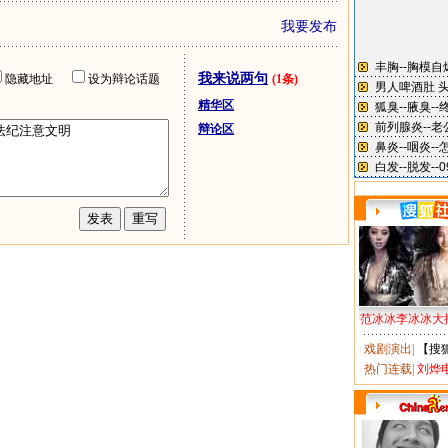
我要发布
我来说两句
隐藏地址
设为辩论话题
(1条)
精华区
辩论区
范冰冰李冰冰大
戏剧演出
|
【搜
热门连载
|
刘烨