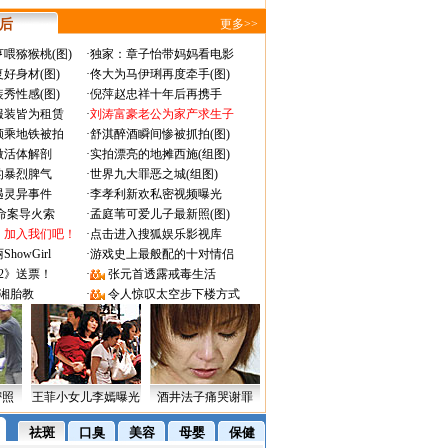
 后
更多>>
喂猕猴桃(图)
·
独家：章子怡带妈妈看电影
好身材(图)
·
佟大为马伊琍再度牵手(图)
秀性感(图)
·
倪萍赵忠祥十年后再携手
服装皆为租赁
·
刘涛富豪老公为家产求生子
颜乘地铁被拍
·
舒淇醉酒瞬间惨被抓拍(图)
做活体解剖
·
实拍漂亮的地摊西施(组图)
的暴烈脾气
·
世界九大罪恶之城(组图)
遇灵异事件
·
李孝利新欢私密视频曝光
成命案导火索
·
孟庭苇可爱儿子最新照(图)
：加入我们吧！
·
点击进入搜狐娱乐影视库
owGirl
·
游戏史上最般配的十对情侣
2》送票！
·
张元首透露戒毒生活
湘胎教
·
令人惊叹太空步下楼方式
密照
王菲小女儿李嫣曝光
酒井法子痛哭谢罪