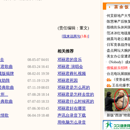
茶 余 饭
·
何炅获地产大亨
·
陈慧琳产后恢复
·
殷桃街头休闲装
(责任编辑：董文)
·
范冰冰红地毯
[
我来说两句
(1条)
]
·
姚晨与老公素
·
日军竟拿战俘
·
盘点网坛大腕
相关推荐
·
美女办公室遭
下去
邓丽君的音乐
08-05-07 04:01
·
《Nobody》
丽君歌曲
邓丽君 演唱会
08-03-24 16:41
·
搜狐娱乐招聘
藏版揭牌
邓丽君葬礼视频
08-02-01 19:59
·
台北电玩展靓丽Sh
·
《变形金刚
奴助阵
邓丽君死因
07-11-19 13:29
·
王岳伦爆李
经典歌曲
邓丽君是怎么死的
07-11-19 08:03
...
邓丽君是怎样去世的
07-08-28 18:14
经典歌曲
邓丽君什么时候死的
07-07-03 18:33
邓丽君好在哪里
07-06-30 03:45
氏情歌
声讯台录音下载
新版“西游”绝
06-04-19 18:48
用电脑怎么录音