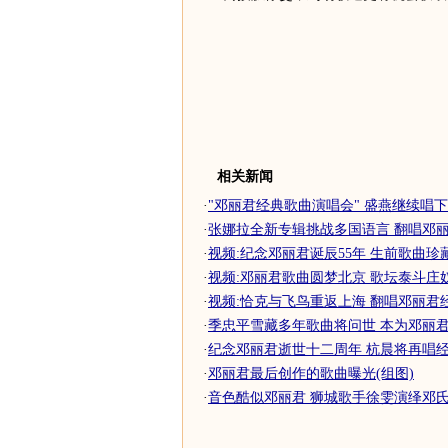
相关新闻
·
"邓丽君经典歌曲演唱会" 盛燕继续唱
·
张娜拉全新专辑挑战多国语言 翻唱邓
·
视频:纪念邓丽君诞辰55年 生前歌曲珍
·
视频:邓丽君歌曲圆梦北京 歌坛泰斗庄
·
视频:恰克与飞鸟重返上海 翻唱邓丽君
·
季忠平雪藏多年歌曲将问世 本为邓丽君所
·
纪念邓丽君逝世十二周年 杭晨将再唱
·
邓丽君最后创作的歌曲曝光(组图)
·
音色酷似邓丽君 狮城歌手徐雯演绎邓