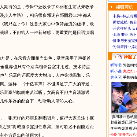
人期待的是，专辑中还收录了邓丽君生前从未收录
搜狐商机
漫步人生路》，相信很多邓迷在邓丽君CD中都从
·
丰胸--林志玲
·
睡觉减肥--瘦到
《我只在乎你》这首大家心中倒背如流的旋律，歌
·
开这样的店 日进
演唱，不但给人一种新鲜感，更重要的是日语演唱
·
上班 兼职 两
·
健康与美丽完
·
为健康行业撑
是，在录音方面相当出色，录音采用了声扬首
·
听评书
|
郭德纲
技术在全世界也只有个别高档录音室才用过。技术特点
·
听小说
|
鬼吹灯1
使人声与乐器的还原度大大增加，人声饱满温和，乐
·
共享区
|
手机病
爽。这样，《十亿掌声》不但满足了广大的邓迷，
乐富豪的旗舰喇叭试听，女高音不但声音清澈透
几件乐器的配合下，动听动人清沁人心。
揭田壮壮徐帆
一张怎样的邓丽君翻唱唱片，值得大家关注！据
·
赵薇被爆已经怀
健康之旅”将诚邀徐雯担任嘉宾。届时歌迷不但能近距
·
李宇春爆遭母逼
·
圣诞节明信片八
主办方送出的健康大礼。