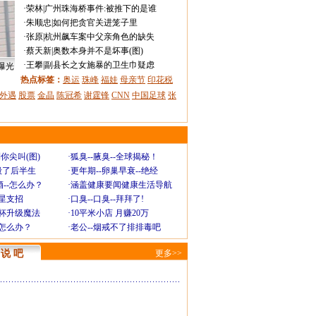
·
荣林
|
广州珠海桥事件:被推下的是谁
·
朱顺忠
|
如何把贪官关进笼子里
·
张原
|
杭州飙车案中父亲角色的缺失
·
蔡天新
|
奥数本身并不是坏事(图)
·
王攀
|
副县长之女施暴的卫生巾疑虑
曝光
热点标签：
奥运
珠峰
福娃
母亲节
印花税
外遇
股票
金晶
陈冠希
谢霆锋
CNN
中国足球
张
你尖叫(图)
·
狐臭--腋臭--全球揭秘！
毁了后半生
·
更年期--卵巢早衰--绝经
--怎么办？
·
涵盖健康要闻健康生活导航
明星支招
·
口臭--口臭--拜拜了!
罩杯升级魔法
·
10平米小店 月赚20万
-怎么办？
·
老公--烟戒不了排排毒吧
说 吧
更多>>