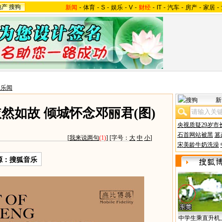
地产
搜狗
新闻
-
体育
-
S
-
娱乐
-
V
-
财经
-
IT
-
汽车
-
房产
-
家居
-
台乐闻
新
然如故 倾城怀念邓丽君(图)
央视质疑29岁市
石首网站被黑
篡
[
我来说两句
(1)
] [字号：
大
中
小
]
宋美龄牛奶洗澡
源：搜狐音乐
中学生乘直升机