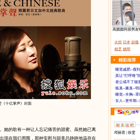
高圆圆同居男友
火炬
日本
赵薇
柏芝
姚明
精彩推荐
·
睡觉减肥--瘦到
·
莫让“打呼噜”
·
老公戒不了烟酒
·
狐臭--腋臭--
·
睡觉--丰胸--
·
女人--更年期-
雯《十亿掌声》封面
相 关 说 吧
她的歌有一种让人忘记痛苦的甜蜜。虽然她已离
邓丽君
|
徐雯
出现在我们周围，那种安慰与甜美总静静地温存在