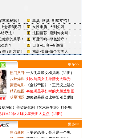
更多>>
热门八卦
|
十大明星脸女模揭晓（组图）
八卦爆料
|
刘欢与美女主持情史大曝光
第壹电影
|
《金钱帝国》：王晶没上进心
精彩组图
|
46位明星孕妇时的大胆造型图
明星话题
|
20位银幕硬汉比拼阳刚美(图)
撞衫
狐观演团】普契尼歌剧《艺术家生涯》打分贴
电影里15位大牌女星美图大盘点（组图）
更多>>
焦点新闻
|
不要迷恋哥，哥只是一个鬼