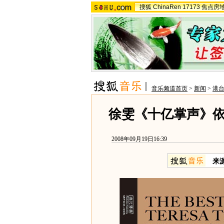
搜狐
ChinaRen
17173
焦点房
音乐频道首页
>
新闻
>
港
徐雯《十亿掌声》依
2008年09月19日16:39
来