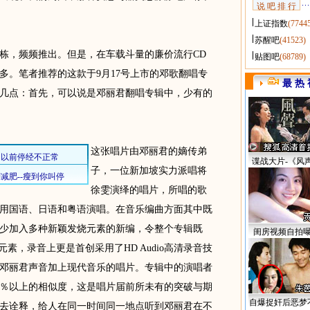
说 吧 排 行
上证指数
(7744
苏醒吧
(41523)
，频频推出。但是，在车载斗量的廉价流行CD
贴图吧
(68789)
多。笔者推荐的这款于9月17号上市的邓歌翻唱专
最 热 
几点：首先，可以说是邓丽君翻唱专辑中，少有的
这张唱片由邓丽君的嫡传弟
谍战大片-《风
子，一位新加坡实力派唱将
徐雯演绎的唱片，所唱的歌
用国语、日语和粤语演唱。在音乐编曲方面其中既
少加入多种新颖发烧元素的新编，令整个专辑既
闺房视频自拍
素，录音上更是首创采用了HD Audio高清录音技
邓丽君声音加上现代音乐的唱片。专辑中的演唱者
5％以上的相似度，这是唱片届前所未有的突破与期
自爆捉奸后恶梦
去诠释，给人在同一时间同一地点听到邓丽君在不