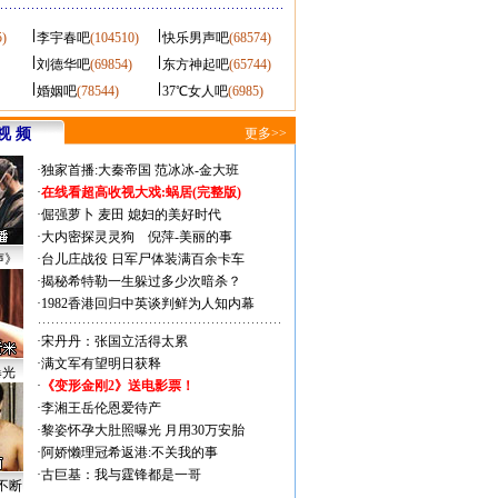
5)
李宇春吧
(104510)
快乐男声吧
(68574)
刘德华吧
(69854)
东方神起吧
(65744)
婚姻吧
(78544)
37℃女人吧
(6985)
视 频
更多>>
·
独家首播:大秦帝国
范冰冰-金大班
·
在线看超高收视大戏:
蜗居(完整版)
·
倔强萝卜
麦田
媳妇的美好时代
·
大内密探灵灵狗
倪萍-美丽的事
声》
·
台儿庄战役 日军尸体装满百余卡车
·
揭秘希特勒一生躲过多少次暗杀？
·
1982香港回归中英谈判鲜为人知内幕
·
宋丹丹：张国立活得太累
·
满文军有望明日获释
曝光
·
《变形金刚2》送电影票！
·
李湘王岳伦恩爱待产
·
黎姿怀孕大肚照曝光 月用30万安胎
·
阿娇懒理冠希返港:不关我的事
·
古巨基：我与霆锋都是一哥
不断