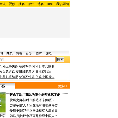
女人
-
视频
-
播客
-
邮件
-
博客
-
BBS
-
我说两句
闻
网页
博客
音乐
图片
说吧
长
邓玉娇失踪
朝鲜军事演习
日本兵赎罪
改温总讲话
夏日减肥秘方
日本瘦脸法
中共卧底结局
慈禧不快乐
侵略中国报告
更多>>
·
怀念丁聪：我以为那个老头永远不老
·
爱历史
|
年轻时代的毛泽东(组图)
·
曾鹏宇
|
雷人！我在绝对唱响做评委
·
爱历史
|
1977年华国锋视察大庆油田
上学
·
韩浩月
|
批评余秋雨是侮辱中国人？