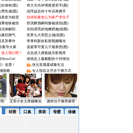
好身材(图)
·
佟大为马伊琍再度牵手(图)
秀性感(图)
·
倪萍赵忠祥十年后再携手
服装皆为租赁
·
刘涛富豪老公为家产求生子
颜乘地铁被拍
·
舒淇醉酒瞬间惨被抓拍(图)
做活体解剖
·
实拍漂亮的地摊西施(组图)
的暴烈脾气
·
世界九大罪恶之城(组图)
遇灵异事件
·
李孝利新欢私密视频曝光
成命案导火索
·
孟庭苇可爱儿子最新照(图)
：加入我们吧！
·
点击进入搜狐娱乐影视库
owGirl
·
游戏史上最般配的十对情侣
2》送票！
·
张元首透露戒毒生活
湘胎教
·
令人惊叹太空步下楼方式
密照
王菲小女儿李嫣曝光
酒井法子痛哭谢罪