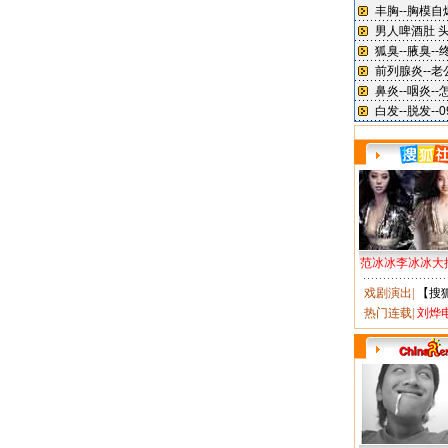
范冰冰李冰冰大
戏剧演出
|
【搜
热门连载
|
刘烨