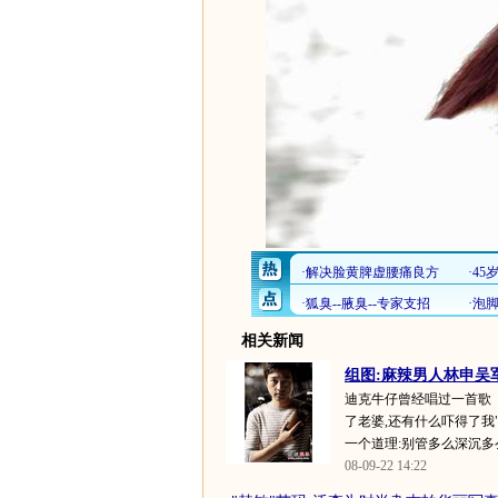
相关新闻
组图:麻辣男人林申吴
迪克牛仔曾经唱过一首歌《
了老婆,还有什么吓得了我
一个道理:别管多么深沉多么
08-09-22 14:22