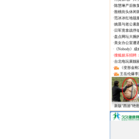
·
陈慧琳产后恢复
·
殷桃街头休闲装
·
范冰冰红地毯
·
姚晨与老公素
·
日军竟拿战俘
·
盘点网坛大腕
·
美女办公室遭
·
《Nobody》
·
搜狐娱乐招聘
·
台北电玩展靓丽Sh
·
《变形金刚
·
王岳伦爆李
新版“西游”绝