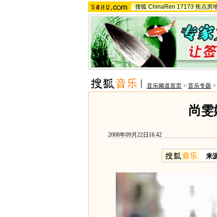
搜狐
ChinaRen
17173
焦点房
音乐频道首页
>
音乐专题
尚雯
2008年09月22日16:42
来