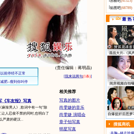
苏醒吧
(41523)
贴图吧
(68789)
最 热 
谍战大片-《风
(责任编辑：蒋明晶)
[
我来说两句
(1条)
]
闺房视频自拍
相关推荐
写真的图片
军《车友报》写真
麻辣男人》,歌词中有一句"除
尚雯婕的音乐
",让人忍俊不禁的同时,也明白了
自爆捉奸后恶梦
尚雯婕 演唱会
严肃的硬汉...
章子怡写真
搜狐商机
明星写真
·
丰胸--林志玲