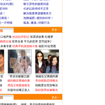
你尖叫(图)
·
吸引异性的秘密武器
3000
·
45岁以前停经不正常
不误！
·
解决脸黄脾虚腰痛良方
美展现！
·
泡脚减肥--瘦到你叫停！
起一片明镜
·
狐臭--腋臭--09新疗法
更多>>
对口相声集
杜拉拉升职记
张震讲故事
红楼梦
-精绝古城
世界名著
平凡的世界
货币战争2
毒杀毒专家
经典手机游游格斗集
福彩3D走势图
情史
李冰冰被爆已婚
揭秘生父离婚内幕
孕
·
揭刘晓庆离婚内幕
·
李幼斌新恋情曝光
婚
·
周迅王艳婆媳相见
·
陆毅爱女照首曝光
折
·
刘嘉玲自曝正造人
·
陈好新男友被曝光
 后
更多>>
喂猕猴桃(图)
·
独家：章子怡带妈妈看电影