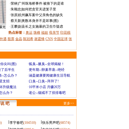
·
荣林
|
广州珠海桥事件:被推下的是谁
·
朱顺忠
|
如何把贪官关进笼子里
·
张原
|
杭州飙车案中父亲角色的缺失
·
蔡天新
|
奥数本身并不是坏事(图)
·
王攀
|
副县长之女施暴的卫生巾疑虑
曝光
热点标签：
奥运
珠峰
福娃
母亲节
印花税
外遇
股票
金晶
陈冠希
谢霆锋
CNN
中国足球
张
你尖叫(图)
·
狐臭--腋臭--全球揭秘！
毁了后半生
·
更年期--卵巢早衰--绝经
--怎么办？
·
涵盖健康要闻健康生活导航
明星支招
·
口臭--口臭--拜拜了!
罩杯升级魔法
·
10平米小店 月赚20万
-怎么办？
·
老公--烟戒不了排排毒吧
说 吧
更多>>
5)
李宇春吧
(104510)
快乐男声吧
(68574)