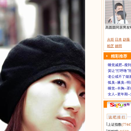
高圆圆同居男友
火炬
日本
赵薇
柏芝
姚明
精彩推荐
·
睡觉减肥--瘦到
·
莫让“打呼噜”
·
老公戒不了烟酒
·
狐臭--腋臭--
·
睡觉--丰胸--
·
女人--更年期-
说 吧 排 行
上证指数
(7744