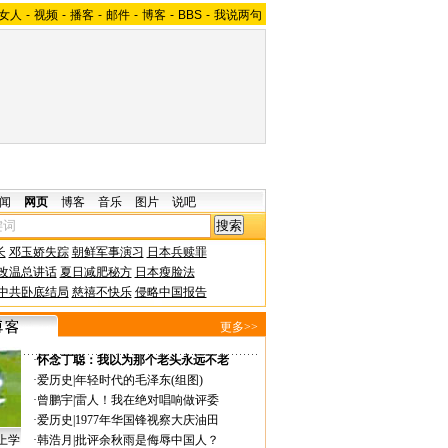
女人
-
视频
-
播客
-
邮件
-
博客
-
BBS
-
我说两句
闻
网页
博客
音乐
图片
说吧
长
邓玉娇失踪
朝鲜军事演习
日本兵赎罪
改温总讲话
夏日减肥秘方
日本瘦脸法
中共卧底结局
慈禧不快乐
侵略中国报告
更多>>
·
怀念丁聪：我以为那个老头永远不老
·
爱历史
|
年轻时代的毛泽东(组图)
·
曾鹏宇
|
雷人！我在绝对唱响做评委
·
爱历史
|
1977年华国锋视察大庆油田
上学
·
韩浩月
|
批评余秋雨是侮辱中国人？