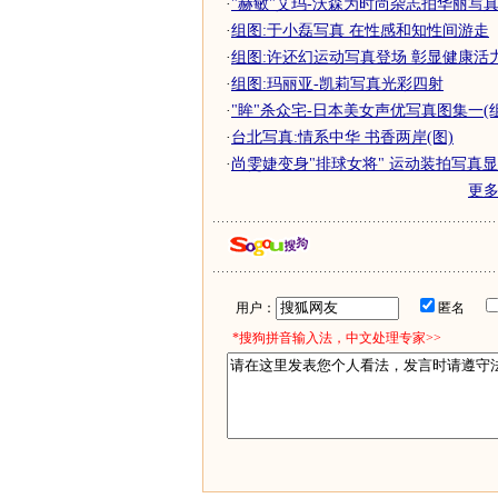
·
"赫敏"艾玛-沃森为时尚杂志拍华丽写真
·
组图:于小磊写真 在性感和知性间游走
·
组图:许还幻运动写真登场 彰显健康活
·
组图:玛丽亚-凯莉写真光彩四射
·
"眸"杀众宅-日本美女声优写真图集一(
·
台北写真:情系中华 书香两岸(图)
·
尚雯婕变身"排球女将" 运动装拍写真显俏
更
用户：
匿名
*搜狗拼音输入法，中文处理专家>>