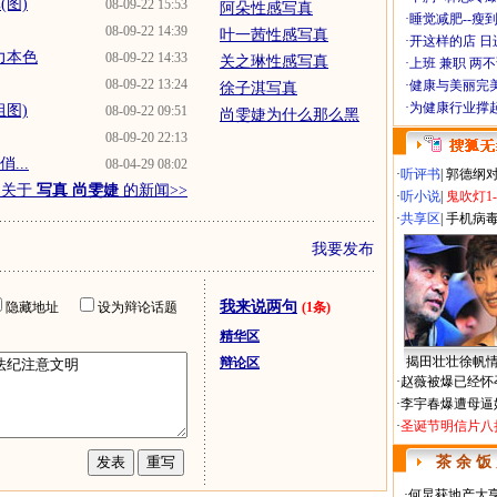
(图)
08-09-22 15:53
阿朵性感写真
·
睡觉减肥--瘦到
08-09-22 14:39
叶一茜性感写真
·
开这样的店 日进
力本色
08-09-22 14:33
关之琳性感写真
·
上班 兼职 两
08-09-22 13:24
·
健康与美丽完
徐子淇写真
·
为健康行业撑
组图)
08-09-22 09:51
尚雯婕为什么那么黑
08-09-20 22:13
...
08-04-29 08:02
·
听评书
|
郭德纲
多关于
写真 尚雯婕
的新闻>>
·
听小说
|
鬼吹灯1
·
共享区
|
手机病
我要发布
我来说两句
隐藏地址
设为辩论话题
(1条)
精华区
揭田壮壮徐帆
辩论区
·
赵薇被爆已经怀
·
李宇春爆遭母逼
·
圣诞节明信片八
茶 余 饭
·
何炅获地产大亨