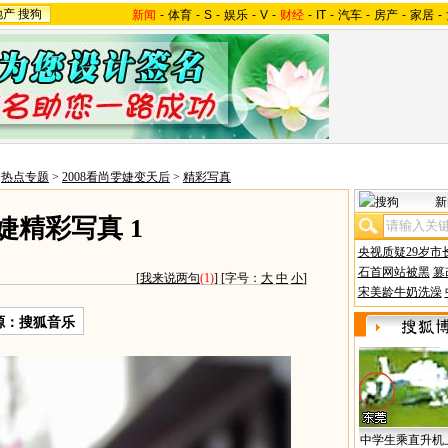
地产
搜狗
新闻
-
体育
-
S
-
娱乐
-
V
-
财经
-
IT
-
汽车
-
房产
-
家居
-
>
热点专题
>
2008看尚雯婕变天后
>
精彩写真
新
婕精彩写真 1
央视质疑29岁市
石首网站被黑
篡
[
我来说两句
(1)
] [字号：
大
中
小
]
宋美龄牛奶洗澡
源：搜狐音乐
中学生乘直升机