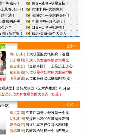
更多>>
热门八卦
|
十大明星脸女模揭晓（组图）
八卦爆料
|
刘欢与美女主持情史大曝光
第壹电影
|
《金钱帝国》：王晶没上进心
精彩组图
|
46位明星孕妇时的大胆造型图
明星话题
|
20位银幕硬汉比拼阳刚美(图)
撞衫
狐观演团】普契尼歌剧《艺术家生涯》打分贴
电影里15位大牌女星美图大盘点（组图）
更多>>
焦点新闻
|
不要迷恋哥，哥只是一个鬼
贴贴图图
|
英媒评出2009年度搞怪发明
娱乐旮旯
|
当红明星不仅仅是名利双收
情感世界
|
后悔嫁给这样一个山西男人