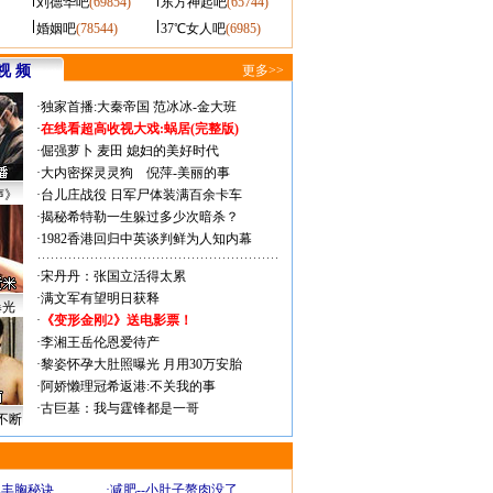
刘德华吧
(69854)
东方神起吧
(65744)
婚姻吧
(78544)
37℃女人吧
(6985)
视 频
更多>>
·
独家首播:大秦帝国
范冰冰-金大班
·
在线看超高收视大戏:
蜗居(完整版)
·
倔强萝卜
麦田
媳妇的美好时代
·
大内密探灵灵狗
倪萍-美丽的事
声》
·
台儿庄战役 日军尸体装满百余卡车
·
揭秘希特勒一生躲过多少次暗杀？
·
1982香港回归中英谈判鲜为人知内幕
·
宋丹丹：张国立活得太累
·
满文军有望明日获释
曝光
·
《变形金刚2》送电影票！
·
李湘王岳伦恩爱待产
·
黎姿怀孕大肚照曝光 月用30万安胎
·
阿娇懒理冠希返港:不关我的事
·
古巨基：我与霆锋都是一哥
不断
爆丰胸秘诀
·
减肥--小肚子赘肉没了