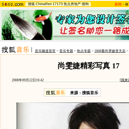
搜狐
ChinaRen
17173
焦点房地产
搜狗
新闻
-
体
音乐频道首页
>
音乐专题
>
热点专题
>
2008看尚雯婕变天后
尚雯婕精彩写真 17
2008年09月22日16:42
[
我来
来源：搜狐音乐