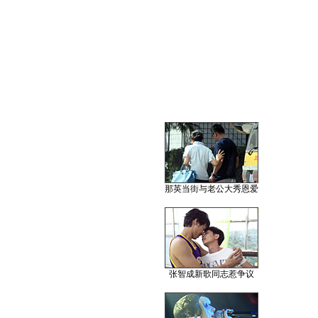
那英当街与老公大秀恩爱
张智成新歌同志惹争议