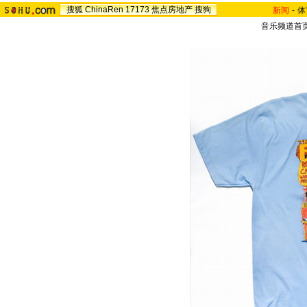
搜狐
ChinaRen
17173
焦点房地产
搜狗
新闻
-
体
音乐频道首