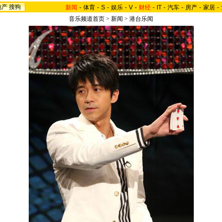
地产
搜狗
新闻
-
体育
-
S
-
娱乐
-
V
-
财经
-
IT
-
汽车
-
房产
-
家居
-
音乐频道首页
>
新闻
>
港台乐闻