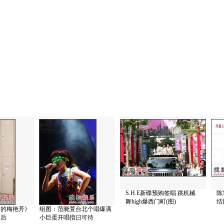
S.H.E新碟预购签唱 跳机械
陈
舞high爆西门町(图)
结
们的梅艳芳》
组图：范晓萱台北个唱爆满
天后
小巨蛋开唱指日可待