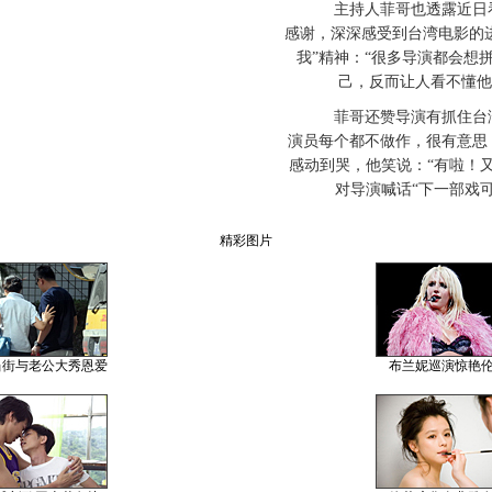
主持人菲哥也透露近日看
感谢，深深感受到台湾电影的
我”精神：“很多导演都会想
己，反而让人看不懂他
菲哥还赞导演有抓住台湾
演员每个都不做作，很有意思
感动到哭，他笑说：“有啦！
对导演喊话“下一部戏
精彩图片
当街与老公大秀恩爱
布兰妮巡演惊艳