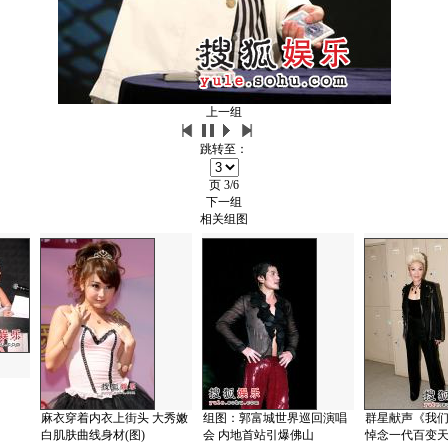
上一组
跳转至：
页
3/6
下一组
相关组图
麻衣穿着内衣上街头 大秀嫩
组图：郭富城世界巡回演唱
群星献声《我
白肌肤曲线身材(图)
会 内地首站引爆佛山
悼念一代百变