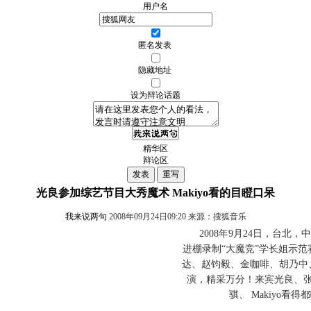
用户名
匿名发表
隐藏地址
设为辩论话题
精华区
辩论区
光良参加综艺节目大秀魔术 Makiyo看的目瞪口呆
我来说两句
2008年09月24日09:20 来源：搜狐音乐
2008年9月24日，台北，
进棚录制“大魔竞”学长姐示
达、赵钧毅、金咖啡、胡乃中
演，精采万分！来宾光良、
骐、 Makiyo看