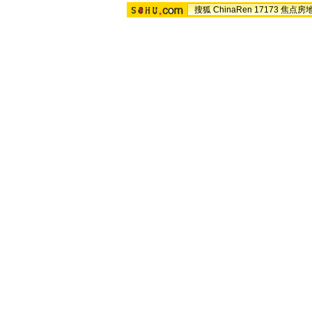
搜狐
ChinaRen
17173
焦点房