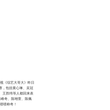
中视《综艺大哥大》昨日
范赛，包括黄心琳、吴冠
、王胜纬等人都回来表
张峰奇、陈翊萱、陈佩
得都啧啧称奇！