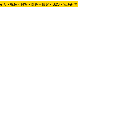
女人
-
视频
-
播客
-
邮件
-
博客
-
BBS
-
我说两句