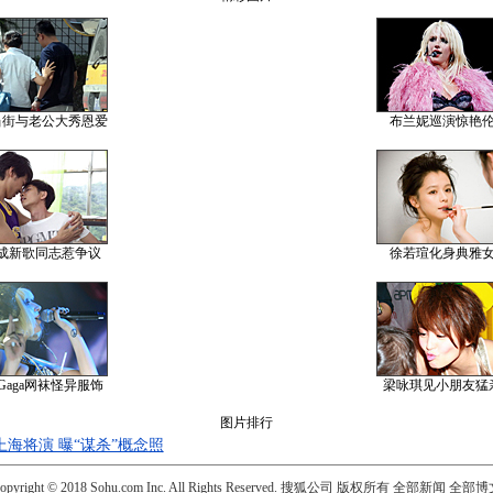
当街与老公大秀恩爱
布兰妮巡演惊艳
成新歌同志惹争议
徐若瑄化身典雅
y Gaga网袜怪异服饰
梁咏琪见小朋友猛
图片排行
海将演 曝“谋杀”概念照
opyright © 2018 Sohu.com Inc. All Rights Reserved. 搜狐公司
版权所有
全部新闻
全部博