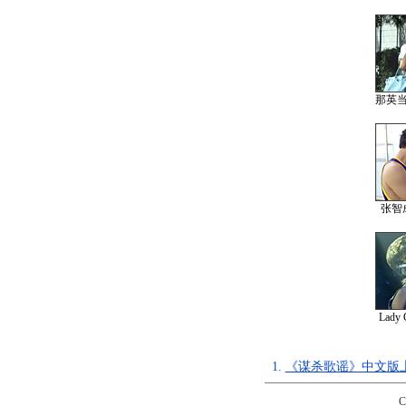
那英
张智
Lad
1.
《谋杀歌谣》中文版上
C