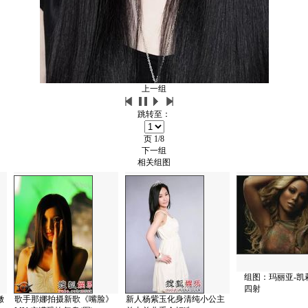
上一组
跳转至：
页
1/8
下一组
相关组图
组图：玛丽亚-凯
四射
嫩
歌手那娜拍摄新歌《嘴脸》
新人杨紫玉化身清纯小公主