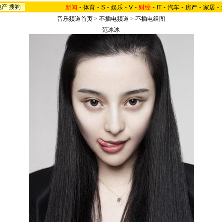
地产
搜狗
新闻
-
体育
-
S
-
娱乐
-
V
-
财经
-
IT
-
汽车
-
房产
-
家居
-
音乐频道首页
>
不插电频道
>
不插电组图
范冰冰