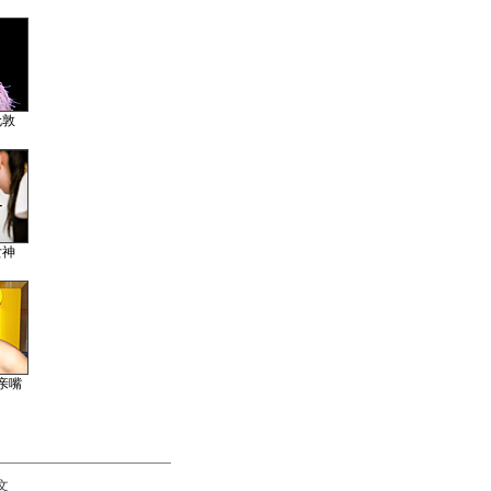
伦敦
女神
亲嘴
文