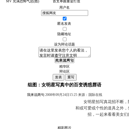
MV 充满恐怖气息(图)
首支单曲重金打造
用户名
匿名发表
隐藏地址
设为辩论话题
精华区
辩论区
组图：女明星写真中的百变诱惑唇语
我来说两句
2008年09月24日15:25 来源：国际在线
女明星拍写真花招不断，除
和或可爱或个性的道具之外，
招，一起来看看美女们
精彩图片