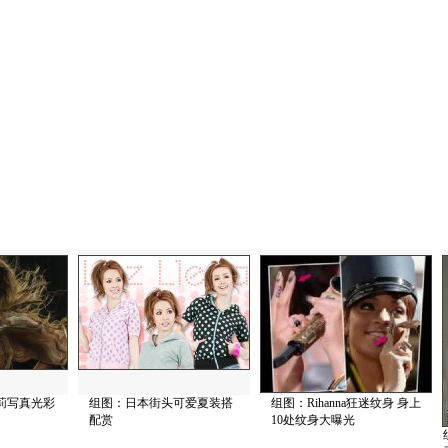
莉写真光彩
组图：日本街头可爱夏装搭
组图：Rihanna狂迷纹身 身上
配赏
10处纹身大曝光