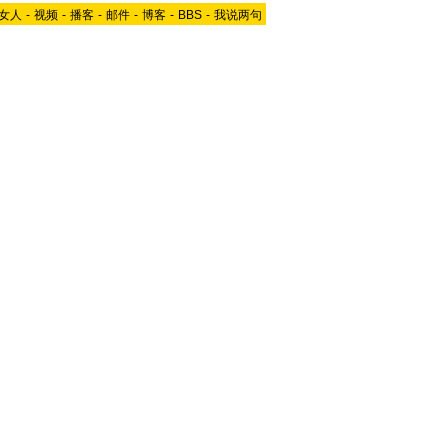
女人
-
视频
-
播客
-
邮件
-
博客
-
BBS
-
我说两句