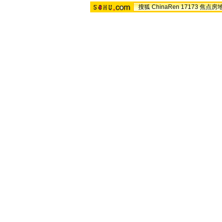
搜狐
ChinaRen
17173
焦点房