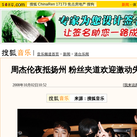
搜狐
ChinaRen
17173
焦点房地产
搜狗
新闻
-
体
音乐频道首页
>
新闻
>
港台乐闻
周杰伦夜抵扬州 粉丝夹道欢迎激动失
2008年10月02日10:52
[
我来说
来源：搜狐音乐