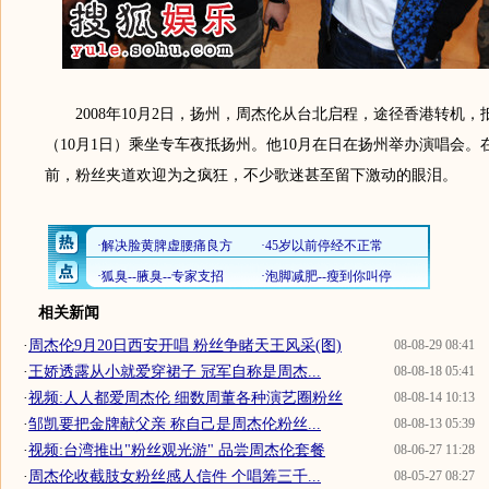
2008年10月2日，扬州，周杰伦从台北启程，途径香港转机，
（10月1日）乘坐专车夜抵扬州。他10月在日在扬州举办演唱会。
前，粉丝夹道欢迎为之疯狂，不少歌迷甚至留下激动的眼泪。
相关新闻
·
周杰伦9月20日西安开唱 粉丝争睹天王风采(图)
08-08-29 08:41
·
王娇透露从小就爱穿裙子 冠军自称是周杰...
08-08-18 05:41
·
视频:人人都爱周杰伦 细数周董各种演艺圈粉丝
08-08-14 10:13
·
邹凯要把金牌献父亲 称自己是周杰伦粉丝...
08-08-13 05:39
·
视频:台湾推出"粉丝观光游" 品尝周杰伦套餐
08-06-27 11:28
·
周杰伦收截肢女粉丝感人信件 个唱筹三千...
08-05-27 08:27