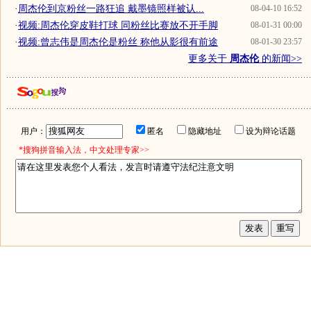
·
周杰伦到京粉丝一路狂追 戴墨镜照样被认...
08-04-10 16:52
·
视频:周杰伦穿皮鞋打球 同粉丝比赛放不开手脚
08-01-31 00:00
·
视频:曾志伟是周杰伦是粉丝 称他从影很有前途
08-01-30 23:57
更多关于
周杰伦
的新闻>>
用户：
匿名
隐藏地址
设为辩论话题
*搜狗拼音输入法，中文处理专家>>